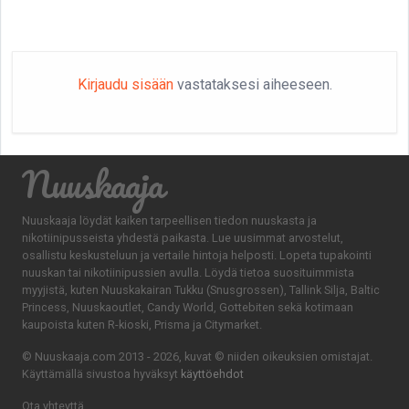
Kirjaudu sisään
vastataksesi aiheeseen.
Nuuskaaja
Nuuskaaja löydät kaiken tarpeellisen tiedon nuuskasta ja
nikotiinipusseista yhdestä paikasta. Lue uusimmat arvostelut,
osallistu keskusteluun ja vertaile hintoja helposti. Lopeta tupakointi
nuuskan tai nikotiinipussien avulla. Löydä tietoa suosituimmista
myyjistä, kuten Nuuskakairan Tukku (Snusgrossen), Tallink Silja, Baltic
Princess, Nuuskaoutlet, Candy World, Gottebiten sekä kotimaan
kaupoista kuten R-kioski, Prisma ja Citymarket.
© Nuuskaaja.com 2013 - 2026, kuvat © niiden oikeuksien omistajat.
Käyttämällä sivustoa hyväksyt
käyttöehdot
Ota yhteyttä