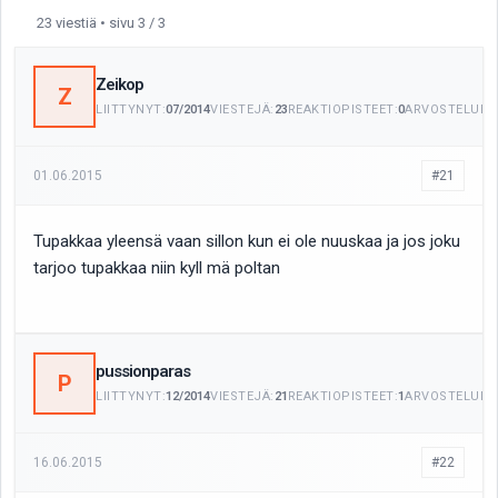
23 viestiä • sivu 3 / 3
Zeikop
Z
LIITTYNYT:
07/2014
VIESTEJÄ:
23
REAKTIOPISTEET:
0
ARVOSTELUITA
01.06.2015
#21
Tupakkaa yleensä vaan sillon kun ei ole nuuskaa ja jos joku
tarjoo tupakkaa niin kyll mä poltan
pussionparas
P
LIITTYNYT:
12/2014
VIESTEJÄ:
21
REAKTIOPISTEET:
1
ARVOSTELUITA
16.06.2015
#22