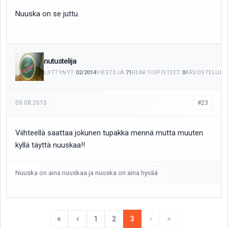
Nuuska on se juttu.
nutustelija
LIITTYNYT:
02/2014
VIESTEJÄ:
71
REAKTIOPISTEET:
0
ARVOSTELUITA
09.08.2015
#23
Viihteellä saattaa jokunen tupakka mennä mutta muuten
kyllä täyttä nuuskaa!!
Nuuska on aina nuuskaa ja nuuska on aina hyvää
«
‹
›
»
1
2
3