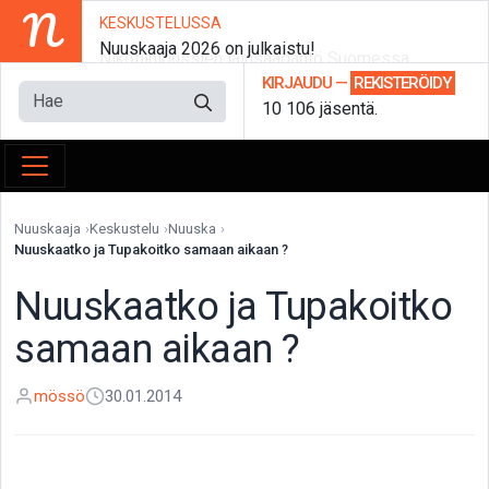
N
KESKUSTELUSSA
Nuuskaaja 2026 on julkaistu!
Nikotiinipussien lainsäädäntö Suomessa
KIRJAUDU
—
REKISTERÖIDY
10 106 jäsentä.
Nuuskaaja
Keskustelu
Nuuska
Nuuskaatko ja Tupakoitko samaan aikaan ?
Nuuskaatko ja Tupakoitko
samaan aikaan ?
mössö
30.01.2014