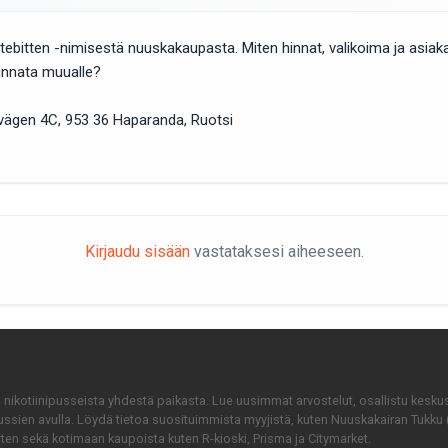
bitten -nimisestä nuuskakaupasta. Miten hinnat, valikoima ja asiaka
unnata muualle?
vägen 4C, 953 36 Haparanda, Ruotsi
Kirjaudu sisään
vastataksesi aiheeseen.
 nikotiinipusseista yhdestä paikasta. Lue uusimmat arvostelut, osallistu keskust
ipussien avulla. Löydä tietoa suosituimmista myyjistä, kuten Nuuskakairan Tukku 
iten sekä kotimaan kaupoista kuten R-kioski, Prisma ja Citymarket.