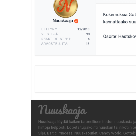
Kokemuksia Gotte
Nuuskaaja
kannattaako su
LIITTYNYT:
12/2013
VIESTEJÄ:
98
Osoite: Hästsko
REAKTIOPISTEET:
4
ARVOSTELUITA:
13
Nuuskaaja
Nuuskaaja löydät kaiken tarpeellisen tiedon nuuskasta ja
hintoja helposti. Lopeta tupakointi nuuskan tai nikotiin
Silja, Baltic Princess, Nuuskaoutlet, Candy World, Gotteb