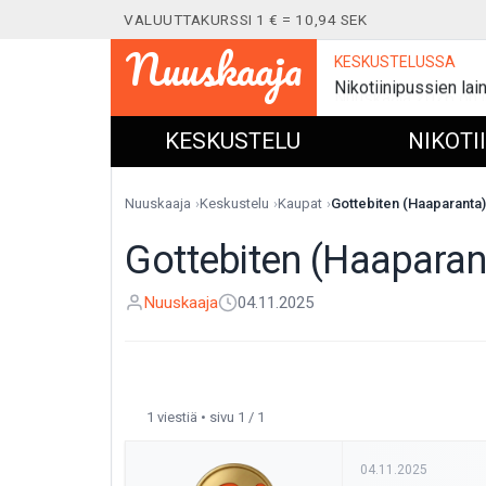
VALUUTTAKURSSI 1 € = 10,94 SEK
Nuuskaaja
KESKUSTELUSSA
Nuuskaaja 2026 on j
Nikotiinipussien l
KESKUSTELU
NIKOTI
Nuuskaaja
Keskustelu
Kaupat
Gottebiten (Haaparanta)
Gottebiten (Haaparan
Nuuskaaja
04.11.2025
1 viestiä • sivu 1 / 1
04.11.2025