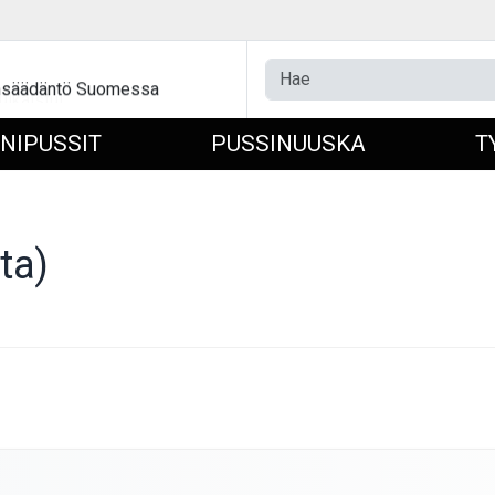
ulkaistu!
ainsäädäntö Suomessa
INIPUSSIT
PUSSINUUSKA
T
ta)