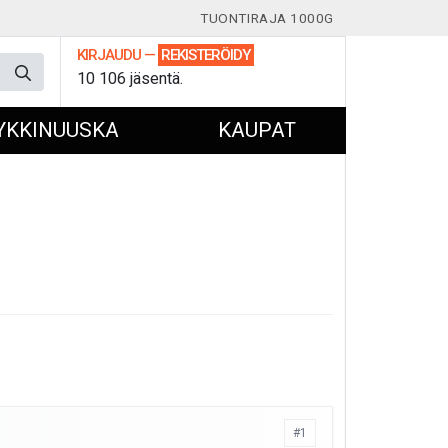
TUONTIRAJA 1000G
KIRJAUDU
—
REKISTERÖIDY
10 106 jäsentä.
YKKINUUSKA
KAUPAT
#1