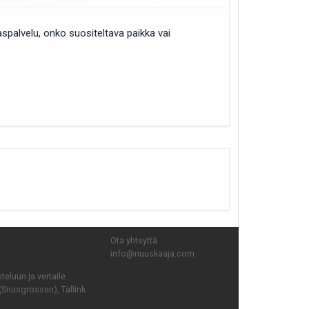
spalvelu, onko suositeltava paikka vai
Ota yhteyttä
info@nuuskaaja.com
eluun ja vertaile
(Snusgrossen), Tallink