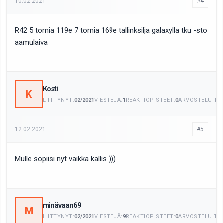
10.02.2021
#4
R42 5 tornia 119e 7 tornia 169e tallinksilja galaxylla tku -sto
aamulaiva
Kosti
K
LIITTYNYT:
02/2021
VIESTEJÄ:
1
REAKTIOPISTEET:
0
ARVOSTELUITA:
12.02.2021
#5
Mulle sopiisi nyt vaikka kallis )))
minävaan69
M
LIITTYNYT:
02/2021
VIESTEJÄ:
9
REAKTIOPISTEET:
0
ARVOSTELUITA: