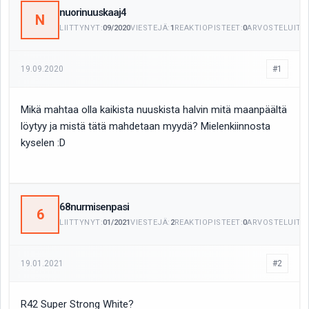
nuorinuuskaaj4
N
LIITTYNYT:
09/2020
VIESTEJÄ:
1
REAKTIOPISTEET:
0
ARVOSTELUITA:
19.09.2020
#1
Mikä mahtaa olla kaikista nuuskista halvin mitä maanpäältä
löytyy ja mistä tätä mahdetaan myydä? Mielenkiinnosta
kyselen :D
68nurmisenpasi
6
LIITTYNYT:
01/2021
VIESTEJÄ:
2
REAKTIOPISTEET:
0
ARVOSTELUITA:
19.01.2021
#2
R42 Super Strong White?