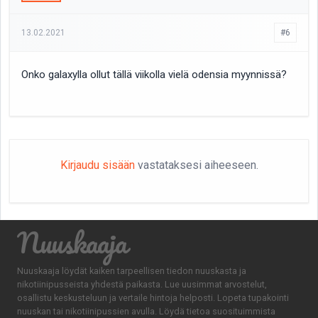
13.02.2021
#6
Onko galaxylla ollut tällä viikolla vielä odensia myynnissä?
Kirjaudu sisään
vastataksesi aiheeseen.
Nuuskaaja
Nuuskaaja löydät kaiken tarpeellisen tiedon nuuskasta ja
nikotiinipusseista yhdestä paikasta. Lue uusimmat arvostelut,
osallistu keskusteluun ja vertaile hintoja helposti. Lopeta tupakointi
nuuskan tai nikotiinipussien avulla. Löydä tietoa suosituimmista