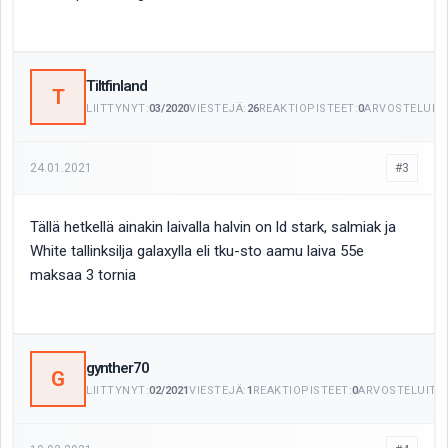
Tiltfinland
T
LIITTYNYT:
03/2020
VIESTEJÄ:
26
REAKTIOPISTEET:
0
ARVOSTELUITA
24.01.2021
#3
Tällä hetkellä ainakin laivalla halvin on ld stark, salmiak ja
White tallinksilja galaxylla eli tku-sto aamu laiva 55e
maksaa 3 tornia
gynther70
G
LIITTYNYT:
02/2021
VIESTEJÄ:
1
REAKTIOPISTEET:
0
ARVOSTELUITA: