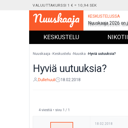
VALUUTTAKURSSI 1 € = 10,94 SEK
Nuuskaaja
KESKUSTELUSSA
Nuuskaaja 2026 on j
KESKUSTELU
NIKOTI
Nuuskaaja
Keskustelu
Nuuska
Hyviä uutuuksia?
Hyviä uutuuksia?
Dullehuuli
18.02.2018
4 viestiä • sivu 1 / 1
18.02.2018