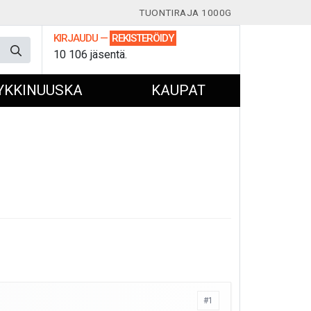
TUONTIRAJA 1000G
KIRJAUDU
—
REKISTERÖIDY
10 106 jäsentä.
YKKINUUSKA
KAUPAT
#1