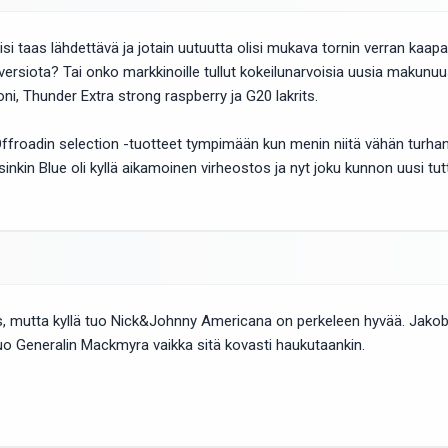
si taas lähdettävä ja jotain uutuutta olisi mukava tornin verran k
ersiota? Tai onko markkinoille tullut kokeilunarvoisia uusia makunu
i, Thunder Extra strong raspberry ja G20 lakrits.
Offroadin selection -tuotteet tympimään kun menin niitä vähän turhan 
rsinkin Blue oli kyllä aikamoinen virheostos ja nyt joku kunnon uusi tutt
, mutta kyllä tuo Nick&Johnny Americana on perkeleen hyvää. Jakobsso
o Generalin Mackmyra vaikka sitä kovasti haukutaankin.