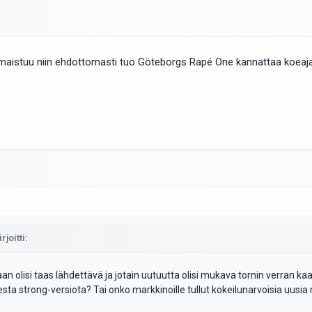
é maistuu niin ehdottomasti tuo Göteborgs Rapé One kannattaa koeaj
rjoitti:
n olisi taas lähdettävä ja jotain uutuutta olisi mukava tornin verran
ta strong-versiota? Tai onko markkinoille tullut kokeilunarvoisia uusi