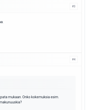
#3
aa.
#4
 kaapata mukaan. Onko kokemuksia esim.
a makunuuskia?