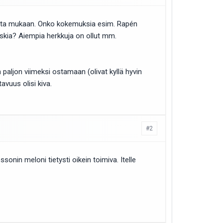
aapata mukaan. Onko kokemuksia esim. Rapén
uskia? Aiempia herkkuja on ollut mm.
paljon viimeksi ostamaan (olivat kyllä hyvin
avuus olisi kiva.
#2
nin meloni tietysti oikein toimiva. Itelle