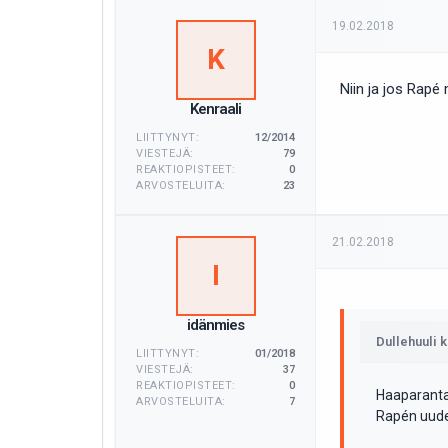
19.02.2018
K
Niin ja jos Rap
Kenraali
LIITTYNYT:
12/2014
VIESTEJÄ:
79
REAKTIOPISTEET:
0
ARVOSTELUITA:
23
21.02.2018
I
idänmies
Dullehuuli ki
LIITTYNYT:
01/2018
VIESTEJÄ:
37
REAKTIOPISTEET:
0
Haaparantaa
ARVOSTELUITA:
7
Rapén uudes