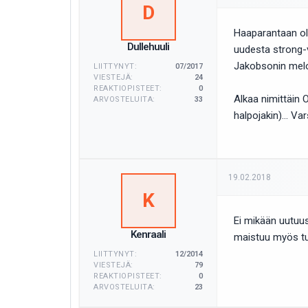
D
Haaparantaan oli
Dullehuuli
uudesta strong-v
Jakobsonin melon
LIITTYNYT:
07/2017
VIESTEJÄ:
24
REAKTIOPISTEET:
0
Alkaa nimittäin 
ARVOSTELUITA:
33
halpojakin)... Va
19.02.2018
K
Ei mikään uutuus
Kenraali
maistuu myös tu
LIITTYNYT:
12/2014
VIESTEJÄ:
79
REAKTIOPISTEET:
0
ARVOSTELUITA:
23