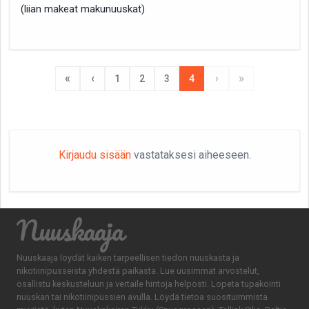
(liian makeat makunuuskat)
«
‹
›
»
1
2
3
4
Kirjaudu sisään
vastataksesi aiheeseen.
Nuuskaaja
Nuuskaaja löydät kaiken tarpeellisen tiedon nuuskasta ja
nikotiinipusseista yhdestä paikasta. Lue uusimmat arvostelut,
osallistu keskusteluun ja vertaile hintoja helposti. Lopeta tupakointi
nuuskan tai nikotiinipussien avulla. Löydä tietoa suosituimmista