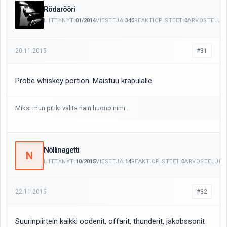
Rödarööri
LIITTYNYT:
01/2014
VIESTEJÄ:
340
REAKTIOPISTEET:
0
ARVOSTELUIT
20.11.2015
#31
Probe whiskey portion. Maistuu krapulalle.
Miksi mun pitiki valita näin huono nimi...
Nöllinagetti
N
LIITTYNYT:
10/2015
VIESTEJÄ:
14
REAKTIOPISTEET:
0
ARVOSTELUITA
22.11.2015
#32
Suurinpiirtein kaikki oodenit, offarit, thunderit, jakobssonit