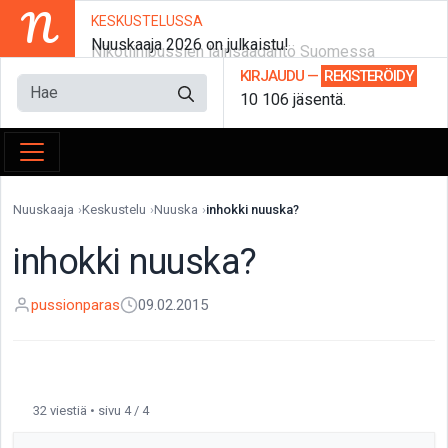
N
KESKUSTELUSSA
Nuuskaaja 2026 on julkaistu!
Nikotiinipussien lainsäädäntö Suomessa
KIRJAUDU
—
REKISTERÖIDY
10 106 jäsentä.
Nuuskaaja
Keskustelu
Nuuska
inhokki nuuska?
inhokki nuuska?
pussionparas
09.02.2015
32 viestiä • sivu 4 / 4