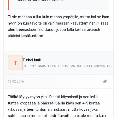
vähän kesäksi saisi massaa.
Ei ole massaa tullut kuin mahan ympärille, mutta kai se ihan
hyvin on kun tavoite oli vain massan kasvattaminen..? Taas
olen treenauksen aloittanut, jospa tällä kertaa oikeasti
pääsisi kesäkuntoon..
TurboHuuli
T
LIITTYNYT:
09/2015
VIESTEJÄ:
44
REAKTIOPISTEET:
0
ARVOSTELUITA
18.02.2016
#8
Täältä löytyy myös yksi. Dieetti käynnissä ja sen kyllä
tuntee kropassa ja päässä! Salilla käyn sen 4-5 kertaa
viikossa ja teen tuntuman mukaan, mutta kovaa joka
suhteessa ja monipuolisesti. Tavoitteita ei ole muuta kuin