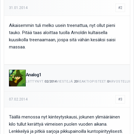
31.01.2014
#2
Aikaisemmin tuli melko usein treenattua, nyt ollut pieni
tauko. Pitää taas aloittaa tuolla Arnoldin kultaisella
kuusikolla treenaamaan, jospa sitä vähän kesäksi saisi
massaa.
Analog1
LIITTYNYT:
02/2014
VIESTEJÄ:
20
REAKTIOPISTEET:
0
ARVOSTELUITA
07.02.2014
#3
Täällä menossa nyt kiinteytyskausi, jokunen ylimääräinen
kilo tullut kerättyä viimeisen puolen vuoden aikana.
Lenkkeilyä ja pitkiä sarjoja pikkupainoilla kuntopiirityylisesti.