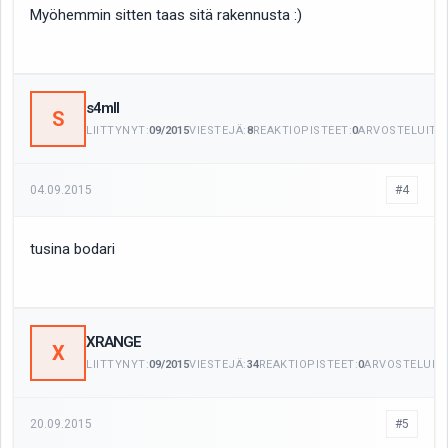
Myöhemmin sitten taas sitä rakennusta :)
s4mll
S
LIITTYNYT:
09/2015
VIESTEJÄ:
8
REAKTIOPISTEET:
0
ARVOSTELUITA:
04.09.2015
#4
tusina bodari
XRANGE
X
LIITTYNYT:
09/2015
VIESTEJÄ:
34
REAKTIOPISTEET:
0
ARVOSTELUITA
20.09.2015
#5