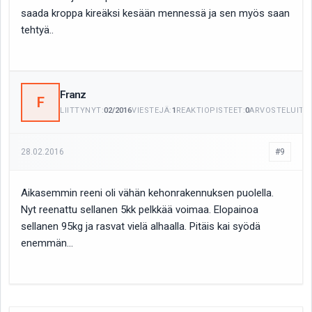
saada kroppa kireäksi kesään mennessä ja sen myös saan
tehtyä..
Franz
F
LIITTYNYT:
02/2016
VIESTEJÄ:
1
REAKTIOPISTEET:
0
ARVOSTELUITA:
28.02.2016
#9
Aikasemmin reeni oli vähän kehonrakennuksen puolella.
Nyt reenattu sellanen 5kk pelkkää voimaa. Elopainoa
sellanen 95kg ja rasvat vielä alhaalla. Pitäis kai syödä
enemmän...