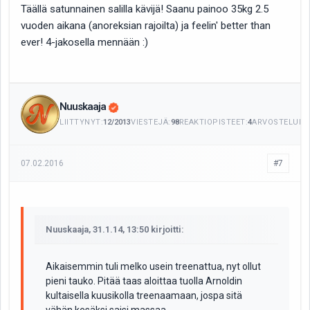
Täällä satunnainen salilla kävijä! Saanu painoo 35kg 2.5
vuoden aikana (anoreksian rajoilta) ja feelin' better than
ever! 4-jakosella mennään :)
Nuuskaaja
LIITTYNYT:
12/2013
VIESTEJÄ:
98
REAKTIOPISTEET:
4
ARVOSTELUITA
07.02.2016
#7
Nuuskaaja, 31.1.14, 13:50 kirjoitti:
Aikaisemmin tuli melko usein treenattua, nyt ollut
pieni tauko. Pitää taas aloittaa tuolla Arnoldin
kultaisella kuusikolla treenaamaan, jospa sitä