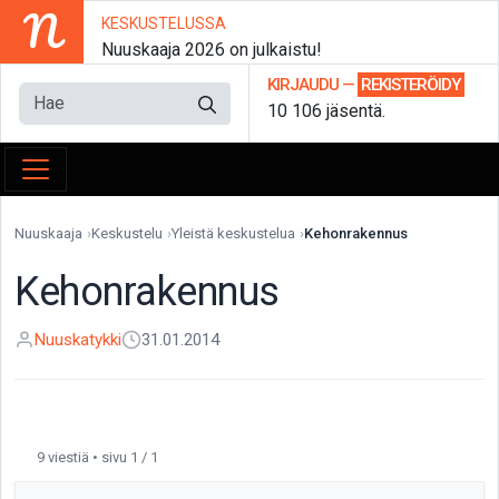
N
KESKUSTELUSSA
Nuuskaaja 2026 on julkaistu!
KIRJAUDU
—
REKISTERÖIDY
10 106 jäsentä.
Nuuskaaja
Keskustelu
Yleistä keskustelua
Kehonrakennus
Kehonrakennus
Nuuskatykki
31.01.2014
9 viestiä • sivu 1 / 1