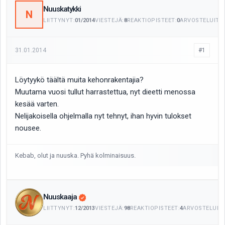
Nuuskatykki
N
LIITTYNYT:
01/2014
VIESTEJÄ:
8
REAKTIOPISTEET:
0
ARVOSTELUITA:
31.01.2014
#1
Löytyykö täältä muita kehonrakentajia?
Muutama vuosi tullut harrastettua, nyt dieetti menossa
kesää varten.
Nelijakoisella ohjelmalla nyt tehnyt, ihan hyvin tulokset
nousee.
Kebab, olut ja nuuska. Pyhä kolminaisuus.
Nuuskaaja
LIITTYNYT:
12/2013
VIESTEJÄ:
98
REAKTIOPISTEET:
4
ARVOSTELUITA