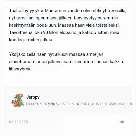
Täältä löytyy yksi. Muutaman vuoden olen ehtinyt treenailla,
nyt armeijan loppumisen jälkeen taas pystyy paremmin
keskittymään bodailuun. Massaa haen vielä toistaiseksi.
Tavoitteena joku 90 kilon elopaino ja katsoo sitten mikä
kondis ja miten jatkaa.
Yksijakoisella haen nyt alkuun massaa armeijan
aiheuttaman tauon jälkeen, saa treenattua tiheään kaikkia
lihasryhmiä.
Jerppv
LIITTYNYT:
07/2015
VIESTEJÄ:
15
REAKTIOPISTEET:
0
ARVOSTELUITA
09.10.2015
#6