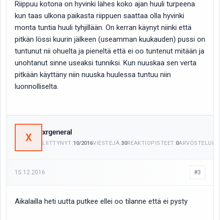
Riippuu kotona on hyvinki lähes koko ajan huuli turpeena
kun taas ulkona paikasta riippuen saattaa olla hyvinki
monta tuntia huuli tyhjillään. On kerran käynyt niinki että
pitkän lössi kuurin jälkeen (useamman kuukauden) pussi on
tuntunut nii ohuelta ja pieneltä että ei oo tuntenut mitään ja
unohtanut sinne useaksi tunniksi. Kun nuuskaa sen verta
pitkään käyttäny niin nuuska huulessa tuntuu niin
luonnolliselta.
xrgeneral
X
LIITTYNYT:
10/2016
VIESTEJÄ:
30
REAKTIOPISTEET:
0
ARVOSTELUITA
15.12.2016
#3
Aikalailla heti uutta putkee ellei oo tilanne että ei pysty