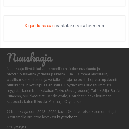
Kirjaudu sisään
vastataksesi aiheeseen.
Nuuskaaja
Nuuskaaja löydät kaiken tarpeellisen tiedon nuuskasta ja
nikotiinipusseista yhdestä paikasta. Lue uusimmat arvostelut,
osallistu keskusteluun ja vertaile hintoja helposti. Lopeta tupakointi
nuuskan tai nikotiinipussien avulla. Löydä tietoa suosituimmista
myyjistä, kuten Nuuskakairan Tukku (Snusgrossen), Tallink Silja, Baltic
Princess, Nuuskaoutlet, Candy World, Gottebiten sekä kotimaan
kaupoista kuten R-kioski, Prisma ja Citymarket.
© Nuuskaaja.com 2013 - 2026, kuvat © niiden oikeuksien omistajat.
Käyttämällä sivustoa hyväksyt
käyttöehdot
Ota yhteyttä