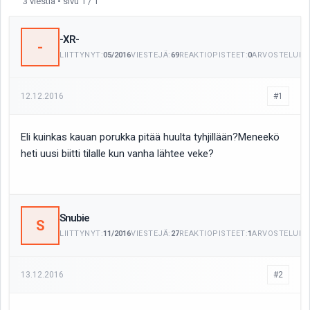
3 viestiä • sivu 1 / 1
-XR-
-
LIITTYNYT:
05/2016
VIESTEJÄ:
69
REAKTIOPISTEET:
0
ARVOSTELUITA
12.12.2016
#1
Eli kuinkas kauan porukka pitää huulta tyhjillään?Meneekö
heti uusi biitti tilalle kun vanha lähtee veke?
Snubie
S
LIITTYNYT:
11/2016
VIESTEJÄ:
27
REAKTIOPISTEET:
1
ARVOSTELUITA
13.12.2016
#2