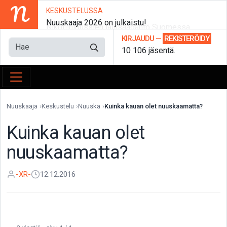
N
KESKUSTELUSSA
Nuuskaaja 2026 on julkaistu!
Nikotiinipussien lainsäädäntö Suomessa
KIRJAUDU
—
REKISTERÖIDY
10 106 jäsentä.
Nuuskaaja
Keskustelu
Nuuska
Kuinka kauan olet nuuskaamatta?
Kuinka kauan olet
nuuskaamatta?
-XR-
12.12.2016