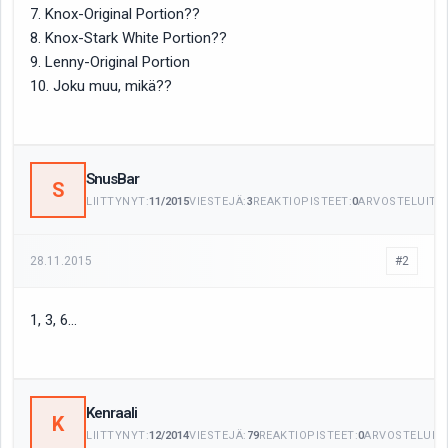
7. Knox-Original Portion??
8. Knox-Stark White Portion??
9. Lenny-Original Portion
10. Joku muu, mikä??
SnusBar
S
LIITTYNYT:
11/2015
VIESTEJÄ:
3
REAKTIOPISTEET:
0
ARVOSTELUITA:
28.11.2015
#2
1, 3, 6...
Kenraali
K
LIITTYNYT:
12/2014
VIESTEJÄ:
79
REAKTIOPISTEET:
0
ARVOSTELUITA