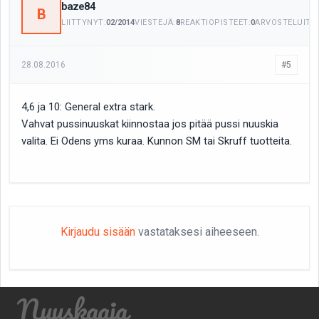
baze84
B
LIITTYNYT:
02/2014
VIESTEJÄ:
8
REAKTIOPISTEET:
0
ARVOSTELUITA:
28.08.2016
#5
4,6 ja 10: General extra stark.
Vahvat pussinuuskat kiinnostaa jos pitää pussi nuuskia
valita. Ei Odens yms kuraa. Kunnon SM tai Skruff tuotteita.
Kirjaudu sisään
vastataksesi aiheeseen.
Nuuskaaja