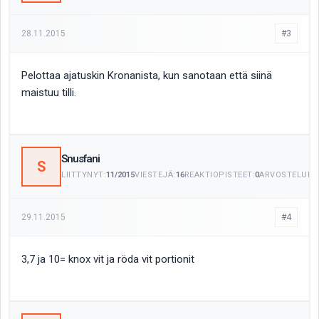
28.11.2015
#3
Pelottaa ajatuskin Kronanista, kun sanotaan että siinä
maistuu tilli.
Snusfani
S
LIITTYNYT:
11/2015
VIESTEJÄ:
16
REAKTIOPISTEET:
0
ARVOSTELUITA
29.11.2015
#4
3,7 ja 10= knox vit ja röda vit portionit