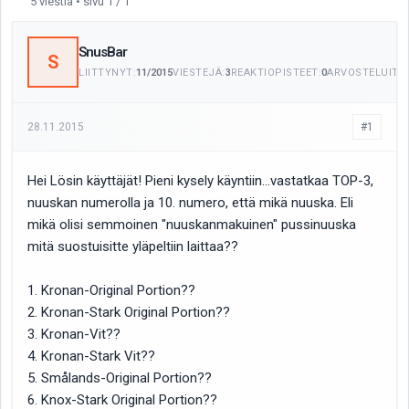
5 viestiä • sivu 1 / 1
SnusBar
S
LIITTYNYT:
11/2015
VIESTEJÄ:
3
REAKTIOPISTEET:
0
ARVOSTELUITA:
28.11.2015
#1
Hei Lösin käyttäjät! Pieni kysely käyntiin...vastatkaa TOP-3,
nuuskan numerolla ja 10. numero, että mikä nuuska. Eli
mikä olisi semmoinen "nuuskanmakuinen" pussinuuska
mitä suostuisitte yläpeltiin laittaa??
1. Kronan-Original Portion??
2. Kronan-Stark Original Portion??
3. Kronan-Vit??
4. Kronan-Stark Vit??
5. Smålands-Original Portion??
6. Knox-Stark Original Portion??