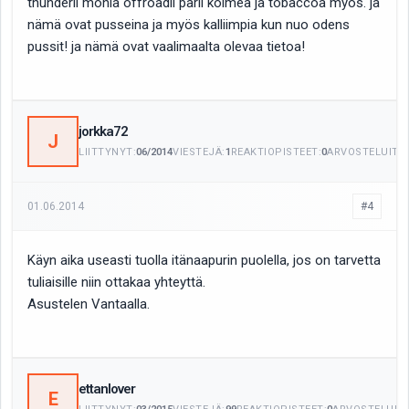
thunderii monia offroadii parii kolmea ja tobaccoa myös. ja
nämä ovat pusseina ja myös kalliimpia kun nuo odens
pussit! ja nämä ovat vaalimaalta olevaa tietoa!
jorkka72
J
LIITTYNYT:
06/2014
VIESTEJÄ:
1
REAKTIOPISTEET:
0
ARVOSTELUITA:
01.06.2014
#4
Käyn aika useasti tuolla itänaapurin puolella, jos on tarvetta
tuliaisille niin ottakaa yhteyttä.
Asustelen Vantaalla.
ettanlover
E