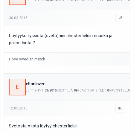
LIITTYNYT:
03/2015
VIESTEJÄ:
99
REAKTIOPISTEET:
0
ARVOSTELUITA
30.03.2015
#5
Löytyykö ryssistä (sveto)niin chesterfieldin nuuska ja
paljon hinta ?
I love swedish match
ettanlover
E
LIITTYNYT:
03/2015
VIESTEJÄ:
99
REAKTIOPISTEET:
0
ARVOSTELUITA
12.05.2015
#6
Svetosta mistä löytyy chesterfieldii