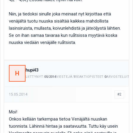
Niin, ja tiedoksi sinulle joka meinaat nyt kirjoittaa että
venäjältä tuotu nuuska sisältää kaikkea mahdollista
lasinsiruista, mullasta, koivunlehdistä ja jäteöljystä lähtien.
Se on ihan samaa tavaraa kun ruåtsissa myytävä koska
nuuska viedään venäjälle ruåtsista.
hupi43
H
LIITTYNYT:
05/2014
VIESTEJÄ:
1
REAKTIOPISTEET:
0
ARVOSTELUITA:
15.05.2014
#2
Moi!
Onkos kellään tarkempaa tietoa Venäjältä nuuskan
tuonnista. Lähinnä hintaa ja saatavuutta. Tuttu käy usein