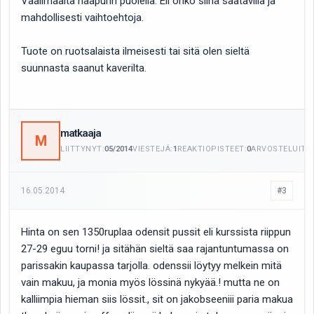
Vaalimaalta naapurin puolella. Eli onko siinä saatavilla ja
mahdollisesti vaihtoehtoja.
Tuote on ruotsalaista ilmeisesti tai sitä olen sieltä
suunnasta saanut kaverilta.
matkaaja
M
LIITTYNYT:
05/2014
VIESTEJÄ:
1
REAKTIOPISTEET:
0
ARVOSTELUITA:
16.05.2014
#3
Hinta on sen 1350ruplaa odensit pussit eli kurssista riippun
27-29 eguu torni! ja sitähän sieltä saa rajantuntumassa on
parissakin kaupassa tarjolla. odenssii löytyy melkein mitä
vain makuu, ja monia myös lössinä nykyää.! mutta ne on
kalliimpia hieman siis lössit., sit on jakobseeniii paria makua