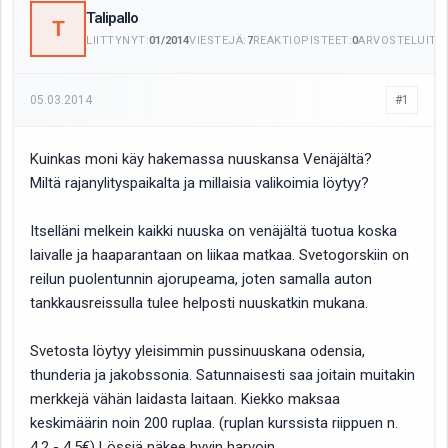
Talipallo
T
LIITTYNYT:
01/2014
VIESTEJÄ:
7
REAKTIOPISTEET:
0
ARVOSTELUITA:
05.03.2014
#1
Kuinkas moni käy hakemassa nuuskansa Venäjältä?
Miltä rajanylityspaikalta ja millaisia valikoimia löytyy?
Itselläni melkein kaikki nuuska on venäjältä tuotua koska
laivalle ja haaparantaan on liikaa matkaa. Svetogorskiin on
reilun puolentunnin ajorupeama, joten samalla auton
tankkausreissulla tulee helposti nuuskatkin mukana.
Svetosta löytyy yleisimmin pussinuuskana odensia,
thunderia ja jakobssonia. Satunnaisesti saa joitain muitakin
merkkejä vähän laidasta laitaan. Kiekko maksaa
keskimäärin noin 200 ruplaa. (ruplan kurssista riippuen n.
4,2 - 4,5€) Lössiä näkee hyvin harvoin.