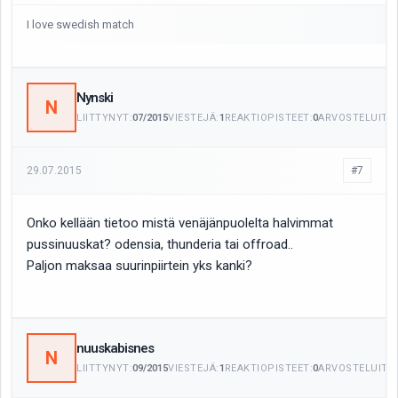
I love swedish match
Nynski
N
LIITTYNYT:
07/2015
VIESTEJÄ:
1
REAKTIOPISTEET:
0
ARVOSTELUITA:
29.07.2015
#7
Onko kellään tietoo mistä venäjänpuolelta halvimmat
pussinuuskat? odensia, thunderia tai offroad..
Paljon maksaa suurinpiirtein yks kanki?
nuuskabisnes
N
LIITTYNYT:
09/2015
VIESTEJÄ:
1
REAKTIOPISTEET:
0
ARVOSTELUITA: