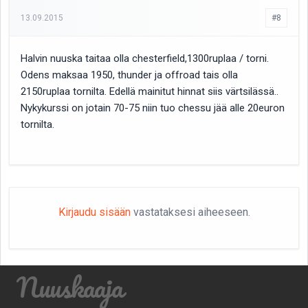
13.09.2015
#8
Halvin nuuska taitaa olla chesterfield,1300ruplaa / torni.
Odens maksaa 1950, thunder ja offroad tais olla
2150ruplaa tornilta. Edellä mainitut hinnat siis värtsilässä..
Nykykurssi on jotain 70-75 niin tuo chessu jää alle 20euron
tornilta.
Kirjaudu sisään
vastataksesi aiheeseen.
Nuuskaaja