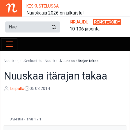
N
KESKUSTELUSSA
Nuuskaaja 2026 on julkaistu!
KIRJAUDU
—
REKISTERÖIDY
10 106 jäsentä.
Nuuskaaja
Keskustelu
Nuuska
Nuuskaa itärajan takaa
Nuuskaa itärajan takaa
Talipallo
05.03.2014
8 viestiä • sivu 1 / 1