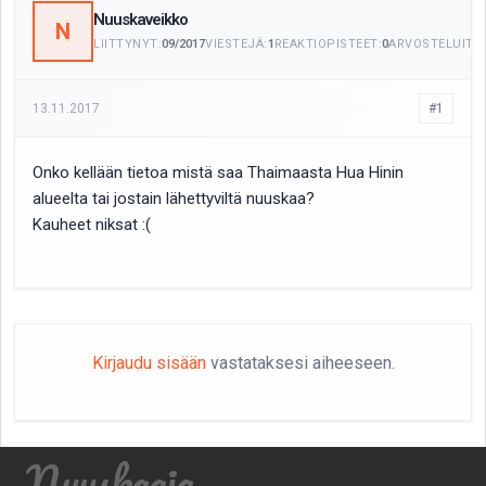
Nuuskaveikko
N
LIITTYNYT:
09/2017
VIESTEJÄ:
1
REAKTIOPISTEET:
0
ARVOSTELUITA:
13.11.2017
#1
Onko kellään tietoa mistä saa Thaimaasta Hua Hinin
alueelta tai jostain lähettyviltä nuuskaa?
Kauheet niksat :(
Kirjaudu sisään
vastataksesi aiheeseen.
Nuuskaaja