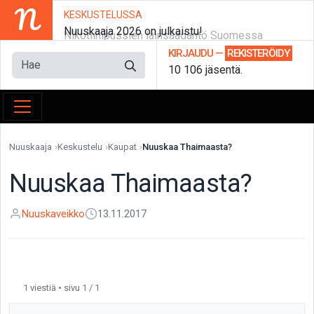
N
KESKUSTELUSSA
Nuuskaaja 2026 on julkaistu!
Nikotiinipussien lainsäädäntö Suomessa
KIRJAUDU
—
REKISTERÖIDY
10 106 jäsentä.
Nuuskaaja
Keskustelu
Kaupat
Nuuskaa Thaimaasta?
Nuuskaa Thaimaasta?
Nuuskaveikko
13.11.2017
1 viestiä • sivu 1 / 1