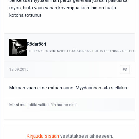
Jenkeissä myydään ihan perus generalia jossain paikoissa
myös, hinta vaan vähän kovempaa ku mihin on täällä
kotona tottunut
Rödarööri
LIITTYNYT:
01/2014
VIESTEJÄ:
340
REAKTIOPISTEET:
0
ARVOSTELUIT
13.09.2016
#3
Mukaan vaan ei ne mitään sano. Myydäänhän sitä sielläkin.
Miksi mun pitiki valita näin huono nimi...
Kirjaudu sisään
vastataksesi aiheeseen.