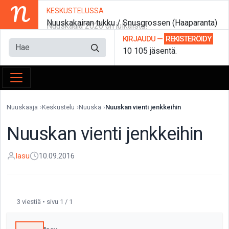
N
KESKUSTELUSSA
Nuuskakairan tukku / Snusgrossen (Haaparanta)
Nuuskaaja 2026 on julkaistu!
KIRJAUDU
—
REKISTERÖIDY
10 105 jäsentä.
Nuuskaaja
Keskustelu
Nuuska
Nuuskan vienti jenkkeihin
Nuuskan vienti jenkkeihin
lasu
10.09.2016
3 viestiä • sivu 1 / 1