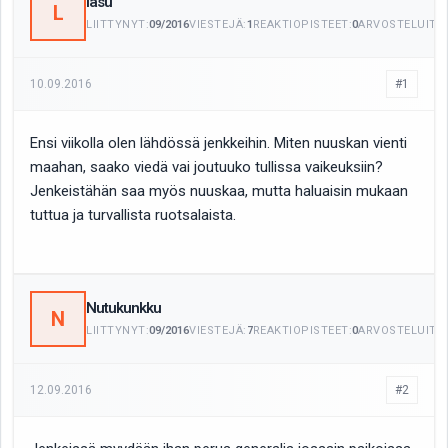
lasu
L
LIITTYNYT:
09/2016
VIESTEJÄ:
1
REAKTIOPISTEET:
0
ARVOSTELUITA:
10.09.2016
#1
Ensi viikolla olen lähdössä jenkkeihin. Miten nuuskan vienti
maahan, saako viedä vai joutuuko tullissa vaikeuksiin?
Jenkeistähän saa myös nuuskaa, mutta haluaisin mukaan
tuttua ja turvallista ruotsalaista.
Nutukunkku
N
LIITTYNYT:
09/2016
VIESTEJÄ:
7
REAKTIOPISTEET:
0
ARVOSTELUITA:
12.09.2016
#2