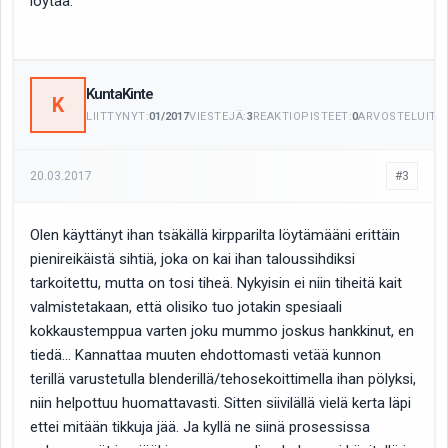
löytää.
KuntaKinte
K
LIITTYNYT:
01/2017
VIESTEJÄ:
3
REAKTIOPISTEET:
0
ARVOSTELUITA:
20.03.2017
#3
Olen käyttänyt ihan tsäkällä kirpparilta löytämääni erittäin
pienireikäistä sihtiä, joka on kai ihan taloussihdiksi
tarkoitettu, mutta on tosi tiheä. Nykyisin ei niin tiheitä kait
valmistetakaan, että olisiko tuo jotakin spesiaali
kokkaustemppua varten joku mummo joskus hankkinut, en
tiedä... Kannattaa muuten ehdottomasti vetää kunnon
terillä varustetulla blenderillä/tehosekoittimella ihan pölyksi,
niin helpottuu huomattavasti. Sitten siivilällä vielä kerta läpi
ettei mitään tikkuja jää. Ja kyllä ne siinä prosessissa