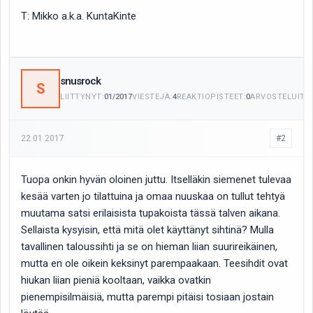
T: Mikko a.k.a. KuntaKinte
snusrock
S
LIITTYNYT:
01/2017
VIESTEJÄ:
4
REAKTIOPISTEET:
0
ARVOSTELUITA:
22.01.2017
#2
Tuopa onkin hyvän oloinen juttu. Itselläkin siemenet tulevaa
kesää varten jo tilattuina ja omaa nuuskaa on tullut tehtyä
muutama satsi erilaisista tupakoista tässä talven aikana.
Sellaista kysyisin, että mitä olet käyttänyt sihtinä? Mulla
tavallinen taloussihti ja se on hieman liian suurireikäinen,
mutta en ole oikein keksinyt parempaakaan. Teesihdit ovat
hiukan liian pieniä kooltaan, vaikka ovatkin
pienempisilmäisiä, mutta parempi pitäisi tosiaan jostain