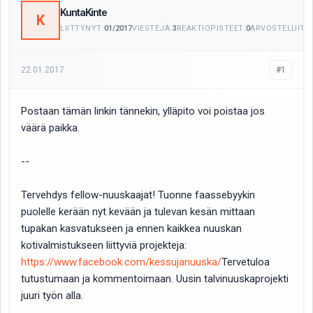
KuntaKinte
K
LIITTYNYT:
01/2017
VIESTEJÄ:
3
REAKTIOPISTEET:
0
ARVOSTELUITA:
22.01.2017
#1
Postaan tämän linkin tännekin, ylläpito voi poistaa jos
väärä paikka.
--
Tervehdys fellow-nuuskaajat! Tuonne faassebyykin
puolelle kerään nyt kevään ja tulevan kesän mittaan
tupakan kasvatukseen ja ennen kaikkea nuuskan
kotivalmistukseen liittyviä projekteja:
https://www.facebook.com/kessujanuuska/
Tervetuloa
tutustumaan ja kommentoimaan. Uusin talvinuuskaprojekti
juuri työn alla.