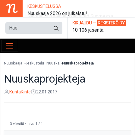
N
KESKUSTELUSSA
Nuuskaaja 2026 on julkaistu!
Nikotiinipussien lainsäädäntö Suomessa
KIRJAUDU
—
REKISTERÖIDY
10 106 jäsentä.
Nuuskaaja
Keskustelu
Nuuska
Nuuskaprojekteja
Nuuskaprojekteja
KuntaKinte
22.01.2017
3 viestiä • sivu 1 / 1