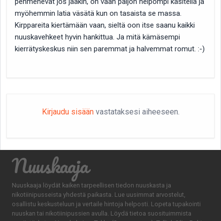
pehmenevät jos jääkin, on vaan paljon helpompi käsitellä ja
myöhemmin latia väsätä kun on tasaista se massa.
Kirppareita kiertämään vaan, sieltä oon itse saanu kaikki
nuuskavehkeet hyvin hankittua. Ja mitä kämäsempi
kierrätyskeskus niin sen paremmat ja halvemmat romut. :-)
Kirjaudu sisään
vastataksesi aiheeseen.
Nuuskaaja
Nuuskaaja löydät kaiken tarpeellisen tiedon nuuskasta ja
nikotiinipusseista yhdestä paikasta. Lue uusimmat arvostelut,
osallistu keskusteluun ja vertaile hintoja helposti. Lopeta tupakointi
nuuskan tai nikotiinipussien avulla. Löydä tietoa suosituimmista