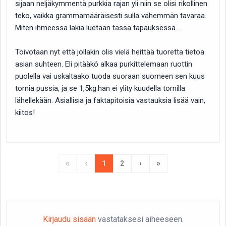
sijaan neljäkymmentä purkkia rajan yli niin se olisi rikollinen
teko, vaikka grammamääräisesti sulla vähemmän tavaraa.
Miten ihmeessä lakia luetaan tässä tapauksessa...
Toivotaan nyt että jollakin olis vielä heittää tuoretta tietoa
asian suhteen. Eli pitääkö alkaa purkittelemaan ruottin
puolella vai uskaltaako tuoda suoraan suomeen sen kuus
tornia pussia, ja se 1,5kg:han ei ylity kuudella tornilla
lähellekään. Asiallisia ja faktapitoisia vastauksia lisää vain,
kiitos!
«
‹
›
»
1
2
Kirjaudu sisään
vastataksesi aiheeseen.