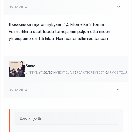
06.02.2014
#5
Itseasiassa raja on nykyään 1,5 kiloa eikä 3 tornia.
Esimerkkinä saat tuoda torneja niin paljon että niiden
yhteispaino on 1,5 kiloa. Näin sanoi tullimies tänään.
Sawo
LIITTYNYT:
02/2014
VIESTEJÄ:
15
REAKTIOPISTEET:
0
ARVOSTELUITA
06.02.2014
#6
Epic kirjoitti: