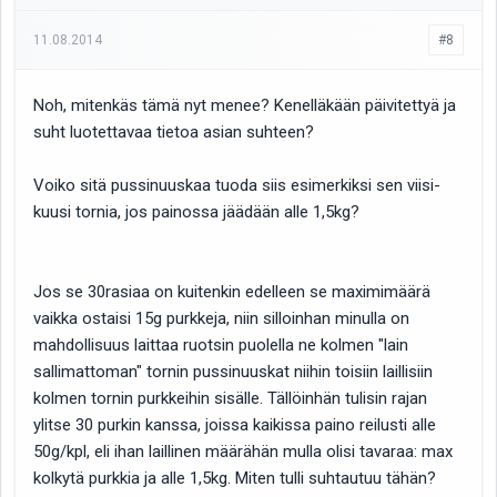
11.08.2014
#8
Noh, mitenkäs tämä nyt menee? Kenelläkään päivitettyä ja
suht luotettavaa tietoa asian suhteen?
Voiko sitä pussinuuskaa tuoda siis esimerkiksi sen viisi-
kuusi tornia, jos painossa jäädään alle 1,5kg?
Jos se 30rasiaa on kuitenkin edelleen se maximimäärä
vaikka ostaisi 15g purkkeja, niin silloinhan minulla on
mahdollisuus laittaa ruotsin puolella ne kolmen "lain
sallimattoman" tornin pussinuuskat niihin toisiin laillisiin
kolmen tornin purkkeihin sisälle. Tällöinhän tulisin rajan
ylitse 30 purkin kanssa, joissa kaikissa paino reilusti alle
50g/kpl, eli ihan laillinen määrähän mulla olisi tavaraa: max
kolkytä purkkia ja alle 1,5kg. Miten tulli suhtautuu tähän?