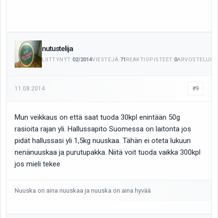
nutustelija
LIITTYNYT:
02/2014
VIESTEJÄ:
71
REAKTIOPISTEET:
0
ARVOSTELUITA
11.08.2014
#9
Mun veikkaus on että saat tuoda 30kpl enintään 50g
rasioita rajan yli. Hallussapito Suomessa on laitonta jos
pidät hallussasi yli 1,5kg nuuskaa. Tähän ei oteta lukuun
nenänuuskaa ja purutupakka. Niitä voit tuoda vaikka 300kpl
jos mieli tekee
Nuuska on aina nuuskaa ja nuuska on aina hyvää