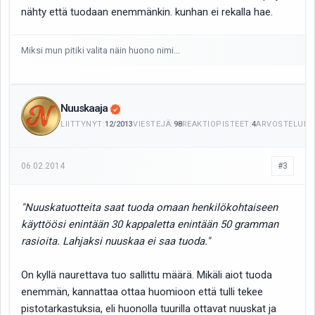
nähty että tuodaan enemmänkin. kunhan ei rekalla hae.
Miksi mun pitiki valita näin huono nimi...
Nuuskaaja
LIITTYNYT:
12/2013
VIESTEJÄ:
98
REAKTIOPISTEET:
4
ARVOSTELUITA
06.02.2014
#3
"Nuuskatuotteita saat tuoda omaan henkilökohtaiseen
käyttöösi enintään 30 kappaletta enintään 50 gramman
rasioita. Lahjaksi nuuskaa ei saa tuoda."
On kyllä naurettava tuo sallittu määrä. Mikäli aiot tuoda
enemmän, kannattaa ottaa huomioon että tulli tekee
pistotarkastuksia, eli huonolla tuurilla ottavat nuuskat ja