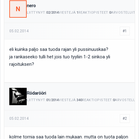
nero
N
LIITTYNYT:
02/2014
VIESTEJÄ:
1
REAKTIOPISTEET:
0
ARVOSTELUITA:
05.02.2014
#1
eli kuinka paljo saa tuoda rajan yli pussinuuskaa?
ja rankaseeko tulli het jois tuo tyyliin 1-2 sinkoa yli
rajoituksen?
Rödarööri
LIITTYNYT:
01/2014
VIESTEJÄ:
340
REAKTIOPISTEET:
0
ARVOSTELUIT
05.02.2014
#2
kolme tornia saa tuoda lain mukaan. mutta on tuota paljon