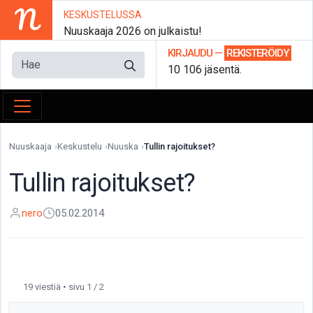
N
KESKUSTELUSSA
Nuuskaaja 2026 on julkaistu!
KIRJAUDU
—
REKISTERÖIDY
10 106 jäsentä.
Nuuskaaja
Keskustelu
Nuuska
Tullin rajoitukset?
Tullin rajoitukset?
nero
05.02.2014
19 viestiä • sivu 1 / 2