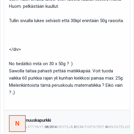
Huom. pelkästään kuullut.
Tullin sivuilla lukee selvästi että 30kpl enintään 50g rasioita.
</div>
No tiedätkö mitä on 30 x 50g ? :)
Sawolla taitaa pahasti pettää matiikkapää. Voit tuoda
vaikka 60 purkkia rajan yli kunhan kiekkosi painaa max. 25g.
Mielenkiintoista tämä peruskoulu matematiikka ? Eikö vain
? ;)
nuuskapurkki
N
LIITTYNYT:
08/2014
VIESTEJÄ:
3
REAKTIOPISTEET:
0
ARVOSTELUITA: