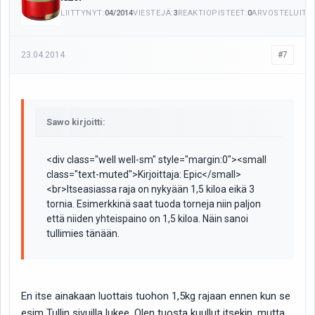
LIITTYNYT:
04/2014
VIESTEJÄ:
3
REAKTIOPISTEET:
0
ARVOSTELUITA:
23.04.2014
#7
Sawo kirjoitti:
<div class="well well-sm" style="margin:0"><small
class="text-muted">Kirjoittaja: Epic</small>
<br>Itseasiassa raja on nykyään 1,5 kiloa eikä 3
tornia. Esimerkkinä saat tuoda torneja niin paljon
että niiden yhteispaino on 1,5 kiloa. Näin sanoi
tullimies tänään.
En itse ainakaan luottais tuohon 1,5kg rajaan ennen kun se
esim Tullin sivuilla lukee. Olen tuosta kuullut itsekin, mutta