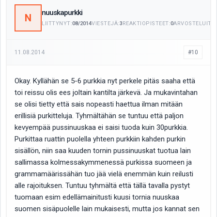
nuuskapurkki
N
LIITTYNYT:
08/2014
VIESTEJÄ:
3
REAKTIOPISTEET:
0
ARVOSTELUITA:
11.08.2014
#10
Okay. Kyllähän se 5-6 purkkia nyt perkele pitäs saaha että
toi reissu olis ees joltain kantilta järkevä. Ja mukavintahan
se olisi tietty että sais nopeasti haettua ilman mitään
erillisiä purkitteluja. Tyhmältähän se tuntuu että paljon
kevyempää pussinuuskaa ei saisi tuoda kuin 30purkkia.
Purkittaa ruattin puolella yhteen purkkiin kahden purkin
sisällön, niin saa kuuden tornin pussinuuskat tuotua lain
sallimassa kolmessakymmenessä purkissa suomeen ja
grammamäärissähän tuo jää vielä enemmän kuin reilusti
alle rajoituksen. Tuntuu tyhmältä että tällä tavalla pystyt
tuomaan esim edellämainitusti kuusi tornia nuuskaa
suomen sisäpuolelle lain mukaisesti, mutta jos kannat sen