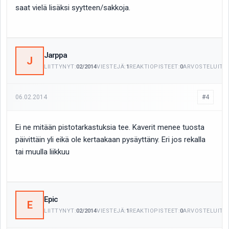
saat vielä lisäksi syytteen/sakkoja.
Jarppa
J
LIITTYNYT:
02/2014
VIESTEJÄ:
1
REAKTIOPISTEET:
0
ARVOSTELUITA:
06.02.2014
#4
Ei ne mitään pistotarkastuksia tee. Kaverit menee tuosta
päivittäin yli eikä ole kertaakaan pysäyttäny. Eri jos rekalla
tai muulla liikkuu
Epic
E
LIITTYNYT:
02/2014
VIESTEJÄ:
1
REAKTIOPISTEET:
0
ARVOSTELUITA: