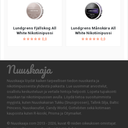
Lundgrens Fjällskog All
Lundgrens Månskära All
White Nikotiinipussi
White Nikotiinipussi
☆☆☆☆☆ 0,0
☆☆☆☆☆ 0,0
Nuuskaaja
Nuuskaaja löydät kaiken tarpeellisen tiedon nuuskasta ja
nikotiinipusseista yhdestä paikasta. Lue uusimmat arvostelut,
osallistu keskusteluun ja vertaile hintoja helposti. Lopeta tupakointi
nuuskan tai nikotiinipussien avulla. Löydä tietoa suosituimmista
myyjistä, kuten Nuuskakairan Tukku (Snusgrossen), Tallink Silja, Baltic
Princess, Nuuskaoutlet, Candy World, Gottebiten sekä kotimaan
kaupoista kuten R-kioski, Prisma ja Citymarket.
© Nuuskaaja.com 2013 - 2026, kuvat © niiden oikeuksien omistajat.