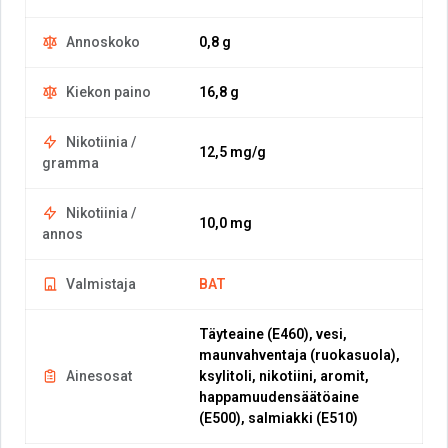
Annoskoko
0,8 g
Kiekon paino
16,8 g
Nikotiinia /
12,5 mg/g
gramma
Nikotiinia /
10,0 mg
annos
Valmistaja
BAT
Täyteaine (E460), vesi,
maunvahventaja (ruokasuola),
Ainesosat
ksylitoli, nikotiini, aromit,
happamuudensäätöaine
(E500), salmiakki (E510)