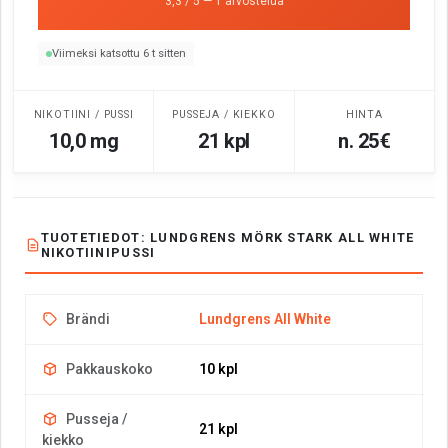
3,3 / 5 — 1 arvostelua
Viimeksi katsottu 6 t sitten
NIKOTIINI / PUSSI
PUSSEJA / KIEKKO
HINTA
10,0 mg
21 kpl
n. 25€
TUOTETIEDOT: LUNDGRENS MÖRK STARK ALL WHITE
NIKOTIINIPUSSI
Brändi
Lundgrens All White
Pakkauskoko
10 kpl
Pusseja /
21 kpl
kiekko