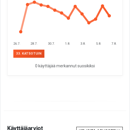
26.7.
28.7.
30.7.
1.8.
3.8.
5.8.
7.8.
33. KATSOTUIN
0 käyttäjää merkannut suosikiksi
Käyttäjäarviot