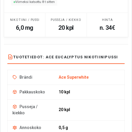
Viimeksi katsottu 8 t sitten
NIKOTIINI / PUSSI
PUSSEJA / KIEKKO
HINTA
6,0 mg
20 kpl
n. 34€
TUOTETIEDOT: ACE EUCALYPTUS NIKOTIINIPUSSI
Brändi
Ace Superwhite
Pakkauskoko
10 kpl
Pusseja /
20 kpl
kiekko
Annoskoko
0,5 g