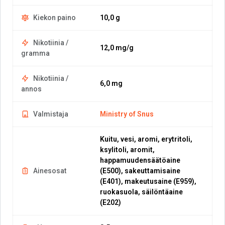
Kiekon paino
10,0 g
Nikotiinia /
12,0 mg/g
gramma
Nikotiinia /
6,0 mg
annos
Valmistaja
Ministry of Snus
Kuitu, vesi, aromi, erytritoli,
ksylitoli, aromit,
happamuudensäätöaine
Ainesosat
(E500), sakeuttamisaine
(E401), makeutusaine (E959),
ruokasuola, säilöntäaine
(E202)