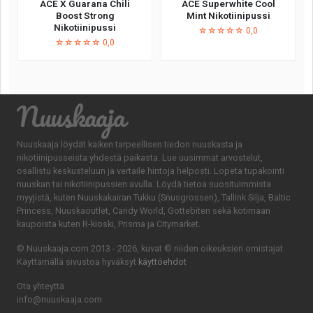
ACE X Guarana Chili
ACE Superwhite Cool
Boost Strong
Mint Nikotiinipussi
Nikotiinipussi
☆☆☆☆☆ 0,0
☆☆☆☆☆ 0,0
Nuuskaaja
Nuuskaaja löydät kaiken tarpeellisen tiedon nuuskasta ja
nikotiinipusseista yhdestä paikasta. Lue uusimmat arvostelut,
osallistu keskusteluun ja vertaile hintoja helposti. Lopeta tupakointi
nuuskan tai nikotiinipussien avulla. Löydä tietoa suosituimmista
myyjistä, kuten Nuuskakairan Tukku (Snusgrossen), Tallink Silja, Baltic
Princess, Nuuskaoutlet, Candy World, Gottebiten sekä kotimaan
kaupoista kuten R-kioski, Prisma ja Citymarket.
© Nuuskaaja.com 2013 - 2026, kuvat © niiden oikeuksien omistajat.
Käyttämällä sivustoa hyväksyt
käyttöehdot
Ota yhteyttä
info@nuuskaaja.com