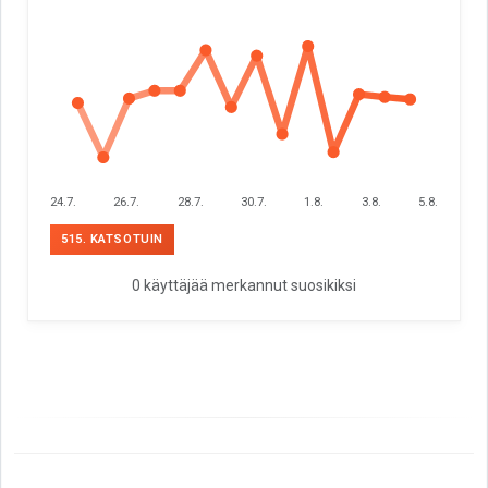
24.7.
26.7.
28.7.
30.7.
1.8.
3.8.
5.8.
515. KATSOTUIN
0 käyttäjää merkannut suosikiksi