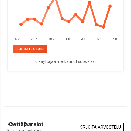
26.7.
28.7.
30.7.
1.8.
3.8.
5.8.
7.8.
628. KATSOTUIN
0 käyttäjää merkannut suosikiksi
Käyttäjäarviot
KIRJOITA ARVOSTELU
Ei vielä arvosteluja