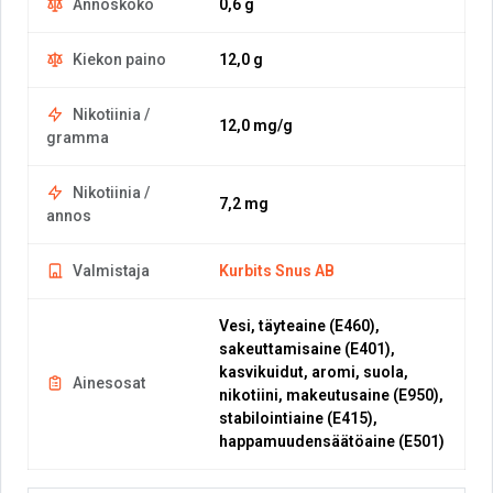
Annoskoko
0,6 g
Kiekon paino
12,0 g
Nikotiinia /
12,0 mg/g
gramma
Nikotiinia /
7,2 mg
annos
Valmistaja
Kurbits Snus AB
Vesi, täyteaine (E460),
sakeuttamisaine (E401),
kasvikuidut, aromi, suola,
Ainesosat
nikotiini, makeutusaine (E950),
stabilointiaine (E415),
happamuudensäätöaine (E501)