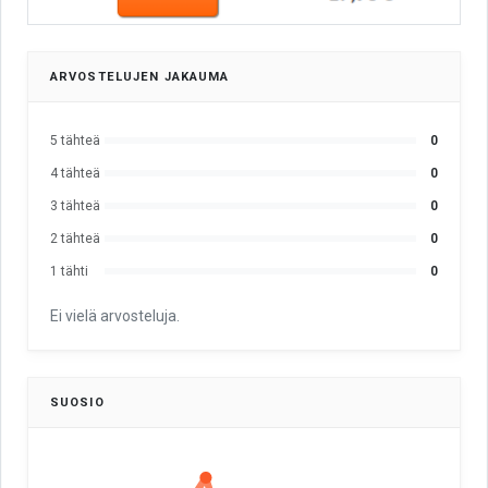
ARVOSTELUJEN JAKAUMA
5 tähteä
0
4 tähteä
0
3 tähteä
0
2 tähteä
0
1 tähti
0
Ei vielä arvosteluja.
SUOSIO