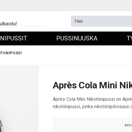
ulkaistu!
INIPUSSIT
PUSSINUUSKA
T
TIINIPUSSI
Après Cola Mini Nik
Après Cola Mini Nikotiinipussi on Apr
nikotiinipussi, jonka nikotiinipitoisuus
ARV