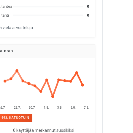
2 tähteä
0
 tähti
0
Ei vielä arvosteluja.
SUOSIO
6.7.
28.7.
30.7.
1.8.
3.8.
5.8.
7.8.
693. KATSOTUIN
0 käyttäjää merkannut suosikiksi