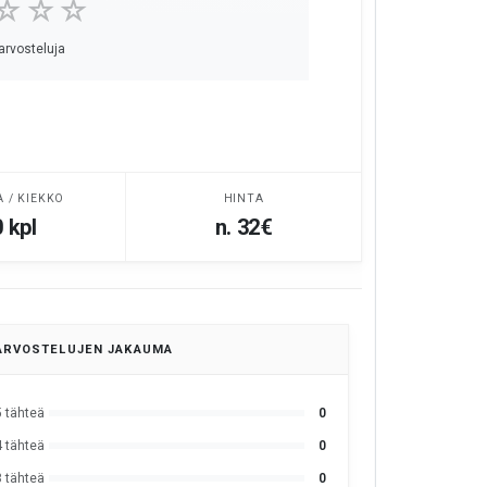
☆☆☆
 arvosteluja
A / KIEKKO
HINTA
 kpl
n. 32€
ARVOSTELUJEN JAKAUMA
5 tähteä
0
4 tähteä
0
3 tähteä
0