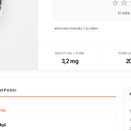
☆☆
Ei vielä
Viimeksi katsottu 1 pv sitten
NIKOTIINI / PUSSI
PUSSEJ
3,2 mg
20
NIPUSSI
rès
 kpl