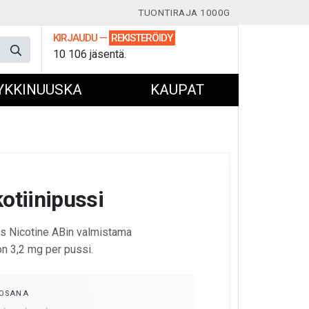
TUONTIRAJA 1000G
KIRJAUDU
—
REKISTERÖIDY
10 106 jäsentä.
YKKINUUSKA
KAUPAT
otiinipussi
ès Nicotine ABin valmistama
 on 3,2 mg per pussi.
OSANA