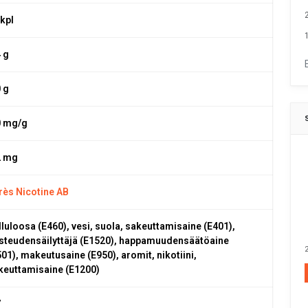
 kpl
1
4 g
0 g
0 mg/g
2 mg
rès Nicotine AB
lluloosa (E460), vesi, suola, sakeuttamisaine (E401),
steudensäilyttäjä (E1520), happamuudensäätöaine
2
501), makeutusaine (E950), aromit, nikotiini,
keuttamisaine (E1200)
7