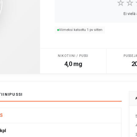
☆☆
Ei vielä
Viimeksi katsottu 1 pv sitten
NIKOTIINI / PUSSI
PUSSEJ
4,0 mg
20
IINIPUSSI
S
 kpl