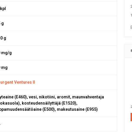
 kpl
1
5 g
,0 g
0 mg/g
0 mg
surgent Ventures II
yteaine (E460), vesi, nikotiini, aromit, maunvahventaja
uokasuola), kosteudensäilyttäjä (E1520),
2
ppamuudensäätöaine (E500), makeutusaine (E955)
4