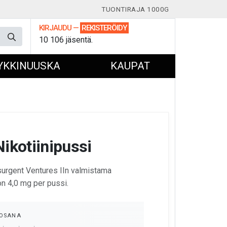
TUONTIRAJA 1000G
KIRJAUDU
—
REKISTERÖIDY
10 106 jäsentä.
YKKINUUSKA
KAUPAT
ikotiinipussi
nsurgent Ventures IIn valmistama
 on 4,0 mg per pussi.
OSANA