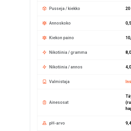
Pusseja / kiekko
20
Annoskoko
0,
Kiekon paino
10
Nikotiinia / gramma
8,
Nikotiinia / annos
4,
Valmistaja
In
Tä
Ainesosat
(r
ha
pH-arvo
9,