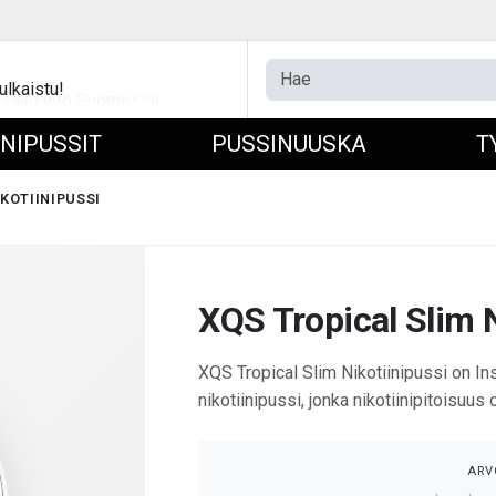
ulkaistu!
INIPUSSIT
PUSSINUUSKA
T
KOTIINIPUSSI
XQS Tropical Slim N
XQS Tropical Slim Nikotiinipussi on I
nikotiinipussi, jonka nikotiinipitoisuus
ARV