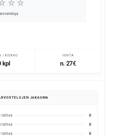
☆☆☆
 arvosteluja
A / KIEKKO
HINTA
 kpl
n. 27€
ARVOSTELUJEN JAKAUMA
5 tähteä
0
4 tähteä
0
3 tähteä
0