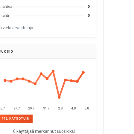
2 tähteä
0
 tähti
0
Ei vielä arvosteluja.
SUOSIO
5.7.
27.7.
29.7.
31.7.
2.8.
4.8.
6.8.
475. KATSOTUIN
0 käyttäjää merkannut suosikiksi