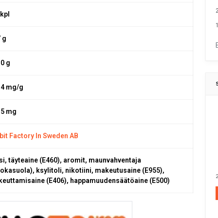
 kpl
1
7 g
,0 g
,4 mg/g
,5 mg
bit Factory In Sweden AB
si, täyteaine (E460), aromit, maunvahventaja
uokasuola), ksylitoli, nikotiini, makeutusaine (E955),
2
keuttamisaine (E406), happamuudensäätöaine (E500)