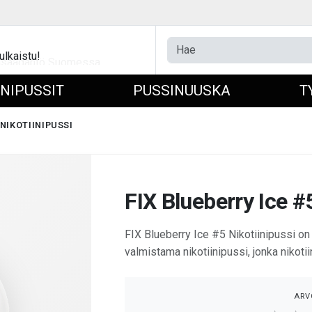
ulkaistu!
INIPUSSIT
PUSSINUUSKA
T
 NIKOTIINIPUSSI
FIX Blueberry Ice #
FIX Blueberry Ice #5 Nikotiinipussi o
valmistama nikotiinipussi, jonka nikoti
ARV