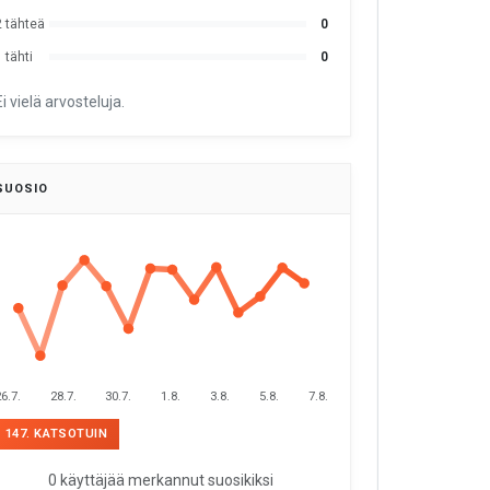
2 tähteä
0
 tähti
0
Ei vielä arvosteluja.
SUOSIO
6.7.
28.7.
30.7.
1.8.
3.8.
5.8.
7.8.
147. KATSOTUIN
0 käyttäjää merkannut suosikiksi