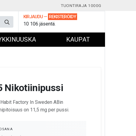
TUONTIRAJA 1000G
KIRJAUDU
—
REKISTERÖIDY
10 106 jäsentä.
YKKINUUSKA
KAUPAT
5 Nikotiinipussi
n Habit Factory In Sweden ABin
inipitoisuus on 11,5 mg per pussi.
OSANA