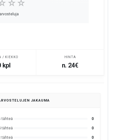
☆☆☆
 arvosteluja
A / KIEKKO
HINTA
 kpl
n. 24€
ARVOSTELUJEN JAKAUMA
5 tähteä
0
4 tähteä
0
3 tähteä
0