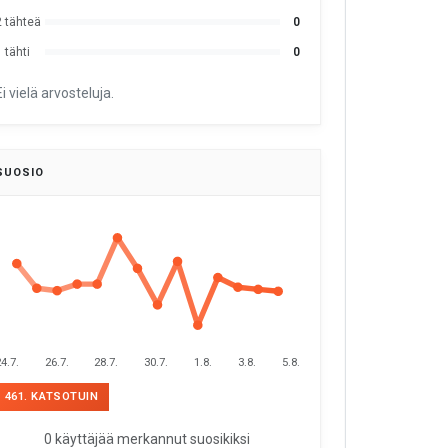
2 tähteä
0
 tähti
0
Ei vielä arvosteluja.
SUOSIO
4.7.
26.7.
28.7.
30.7.
1.8.
3.8.
5.8.
461. KATSOTUIN
0 käyttäjää merkannut suosikiksi