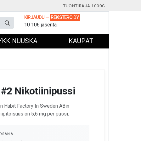
TUONTIRAJA 1000G
KIRJAUDU
—
REKISTERÖIDY
10 106 jäsentä.
YKKINUUSKA
KAUPAT
#2 Nikotiinipussi
on Habit Factory In Sweden ABin
inipitoisuus on 5,6 mg per pussi.
OSANA