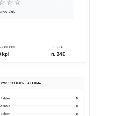
☆☆☆
 arvosteluja
A / KIEKKO
HINTA
 kpl
n. 24€
ARVOSTELUJEN JAKAUMA
5 tähteä
0
4 tähteä
0
3 tähteä
0