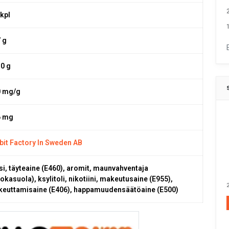
 kpl
1
7 g
,0 g
0 mg/g
6 mg
bit Factory In Sweden AB
si, täyteaine (E460), aromit, maunvahventaja
uokasuola), ksylitoli, nikotiini, makeutusaine (E955),
2
keuttamisaine (E406), happamuudensäätöaine (E500)