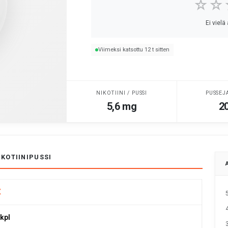
☆☆
Ei vielä
Viimeksi katsottu 12 t sitten
NIKOTIINI / PUSSI
PUSSEJ
5,6 mg
20
IKOTIINIPUSSI
X
 kpl