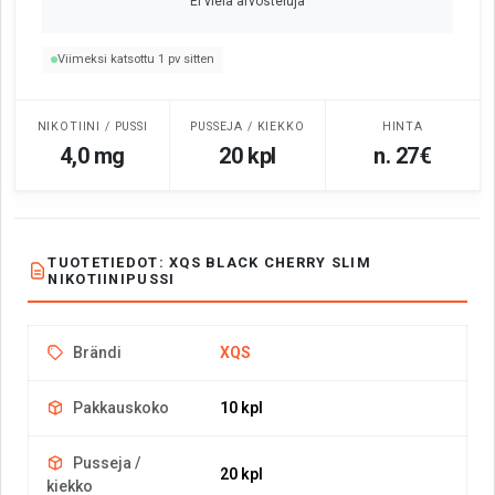
Ei vielä arvosteluja
Viimeksi katsottu 1 pv sitten
NIKOTIINI / PUSSI
PUSSEJA / KIEKKO
HINTA
4,0 mg
20 kpl
n. 27€
TUOTETIEDOT: XQS BLACK CHERRY SLIM
NIKOTIINIPUSSI
Brändi
XQS
Pakkauskoko
10 kpl
Pusseja /
20 kpl
kiekko