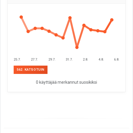
25.7.
27.7.
29.7.
31.7.
2.8.
4.8.
6.8.
562. KATSOTUIN
0 käyttäjää merkannut suosikiksi