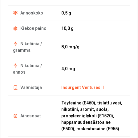
Annoskoko
0,5 g
Kiekon paino
10,0 g
Nikotiinia /
8,0 mg/g
gramma
Nikotiinia /
4,0 mg
annos
Valmistaja
Insurgent Ventures II
Täyteaine (E460), tislattu vesi,
nikotiini, aromit, suola,
Ainesosat
propyleeniglykoli (E1520),
happamuudensäätöaine
(E500), makeutusaine (E955).