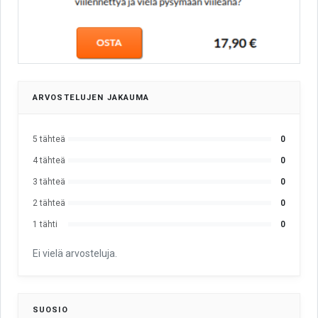
ARVOSTELUJEN JAKAUMA
5 tähteä
0
4 tähteä
0
3 tähteä
0
2 tähteä
0
1 tähti
0
Ei vielä arvosteluja.
SUOSIO