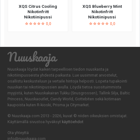
XQS Citrus Cooling
XQS Blueberry Mint
Nikotinfritt
Nikotinfritt
Nikotiinipussi
Nikotiinipussi
☆☆☆☆☆ 0,0
☆☆☆☆☆ 0,0
Nuuskaaja
Nuuskaaja löydät kaiken tarpeellisen tiedon nuuskasta ja
nikotiinipusseista yhdestä paikasta. Lue uusimmat arvostelut,
osallistu keskusteluun ja vertaile hintoja helposti. Lopeta tupakointi
nuuskan tai nikotiinipussien avulla. Löydä tietoa suosituimmista
myyjistä, kuten Nuuskakairan Tukku (Snusgrossen), Tallink Silja, Baltic
Princess, Nuuskaoutlet, Candy World, Gottebiten sekä kotimaan
kaupoista kuten R-kioski, Prisma ja Citymarket.
© Nuuskaaja.com 2013 - 2026, kuvat © niiden oikeuksien omistajat.
Käyttämällä sivustoa hyväksyt
käyttöehdot
Ota yhteyttä
info@nuuskaaja.com