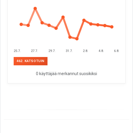
25.7.
27.7.
29.7.
31.7.
2.8.
4.8.
6.8.
462. KATSOTUIN
0 käyttäjää merkannut suosikiksi