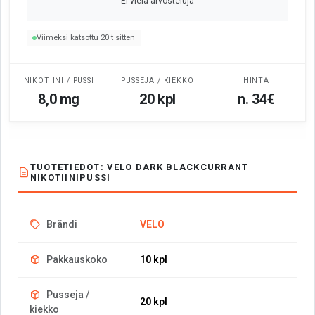
Ei vielä arvosteluja
Viimeksi katsottu 20 t sitten
NIKOTIINI / PUSSI
PUSSEJA / KIEKKO
HINTA
8,0 mg
20 kpl
n. 34€
TUOTETIEDOT: VELO DARK BLACKCURRANT
NIKOTIINIPUSSI
Brändi
VELO
Pakkauskoko
10 kpl
Pusseja /
20 kpl
kiekko