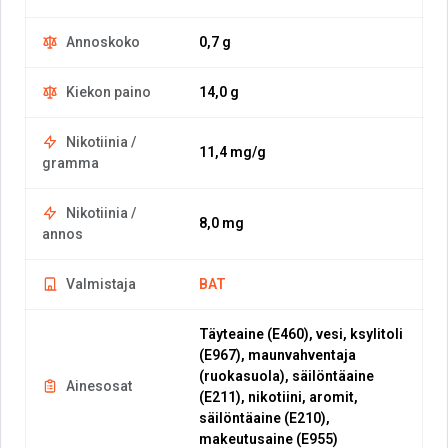
Annoskoko
0,7 g
Kiekon paino
14,0 g
Nikotiinia /
11,4 mg/g
gramma
Nikotiinia /
8,0 mg
annos
Valmistaja
BAT
Täyteaine (E460), vesi, ksylitoli
(E967), maunvahventaja
(ruokasuola), säilöntäaine
Ainesosat
(E211), nikotiini, aromit,
säilöntäaine (E210),
makeutusaine (E955)