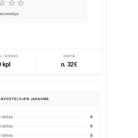
☆☆☆
 arvosteluja
A / KIEKKO
HINTA
 kpl
n. 32€
ARVOSTELUJEN JAKAUMA
5 tähteä
0
4 tähteä
0
3 tähteä
0