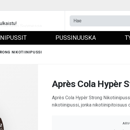
ulkaistu!
INIPUSSIT
PUSSINUUSKA
T
RONG NIKOTIINIPUSSI
Après Cola Hypèr S
Après Cola Hypèr Strong Nikotiinipuss
nikotiinipussi, jonka nikotiinipitoisuus
ARV