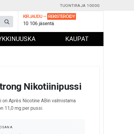
TUONTIRAJA 1000G
KIRJAUDU
—
REKISTERÖIDY
10 106 jäsentä.
YKKINUUSKA
KAUPAT
trong Nikotiinipussi
i on Après Nicotine ABin valmistama
 on 11,0 mg per pussi.
OSANA