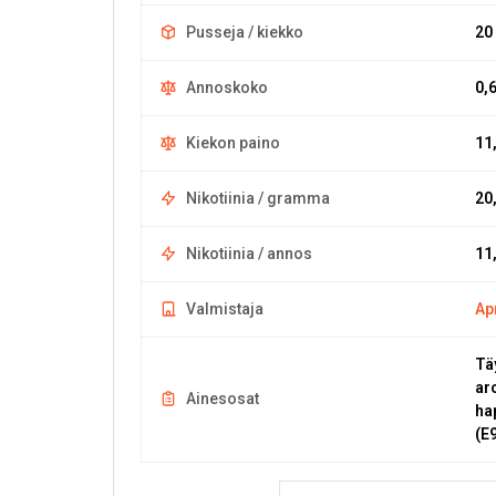
Pusseja / kiekko
20
Annoskoko
0,
Kiekon paino
11
Nikotiinia / gramma
20
Nikotiinia / annos
11
Valmistaja
Ap
Tä
aro
Ainesosat
ha
(E