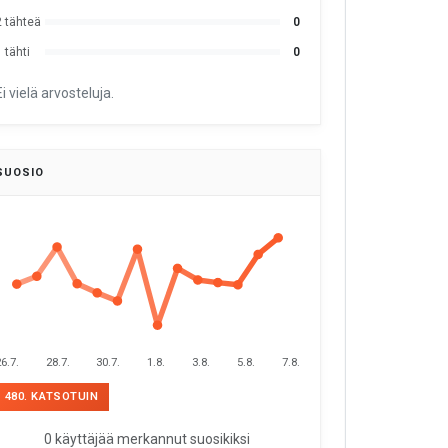
2 tähteä
0
 tähti
0
Ei vielä arvosteluja.
SUOSIO
6.7.
28.7.
30.7.
1.8.
3.8.
5.8.
7.8.
480. KATSOTUIN
0 käyttäjää merkannut suosikiksi