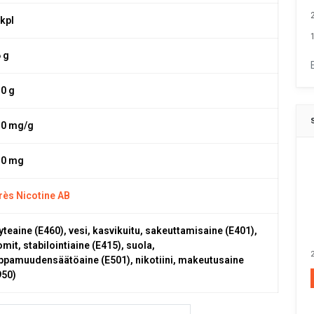
 kpl
1
6 g
,0 g
,0 mg/g
,0 mg
rès Nicotine AB
yteaine (E460), vesi, kasvikuitu, sakeuttamisaine (E401),
mit, stabilointiaine (E415), suola,
2
ppamuudensäätöaine (E501), nikotiini, makeutusaine
950)