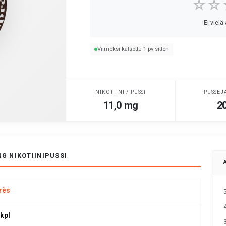
☆☆
Ei vielä
Viimeksi katsottu 1 pv sitten
NIKOTIINI / PUSSI
PUSSEJ
11,0 mg
20
G NIKOTIINIPUSSI
rès
 kpl