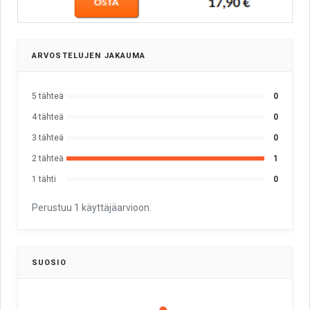
ARVOSTELUJEN JAKAUMA
5 tähteä
0
4 tähteä
0
3 tähteä
0
2 tähteä
1
1 tähti
0
Perustuu 1 käyttäjäarvioon.
SUOSIO