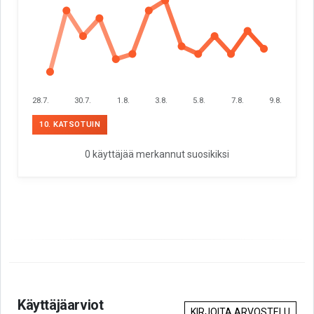
28.7.
30.7.
1.8.
3.8.
5.8.
7.8.
9.8.
10. KATSOTUIN
0 käyttäjää merkannut suosikiksi
Käyttäjäarviot
KIRJOITA ARVOSTELU