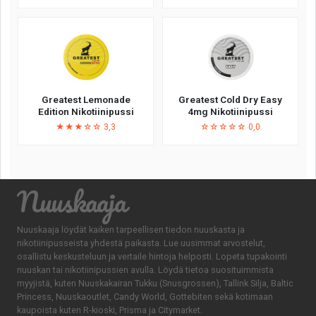
Greatest Lemonade
Greatest Cold Dry Easy
Edition Nikotiinipussi
4mg Nikotiinipussi
★★★☆☆ 3,3
☆☆☆☆☆ 0,0
Nuuskaaja
Nuuskaaja löydät kaiken tarpeellisen tiedon nuuskasta ja
nikotiinipusseista yhdestä paikasta. Lue uusimmat arvostelut,
osallistu keskusteluun ja vertaile hintoja helposti. Lopeta tupakointi
nuuskan tai nikotiinipussien avulla. Löydä tietoa suosituimmista
myyjistä, kuten Nuuskakairan Tukku (Snusgrossen), Tallink Silja, Baltic
Princess, Nuuskaoutlet, Candy World, Gottebiten sekä kotimaan
kaupoista kuten R-kioski, Prisma ja Citymarket.