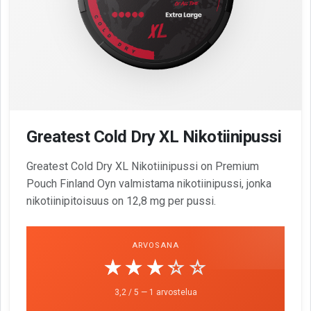
Greatest Cold Dry XL Nikotiinipussi
Greatest Cold Dry XL Nikotiinipussi on Premium
Pouch Finland Oyn valmistama nikotiinipussi, jonka
nikotiinipitoisuus on 12,8 mg per pussi.
ARVOSANA
☆☆☆☆☆
★★★★★
3,2 / 5 — 1 arvostelua