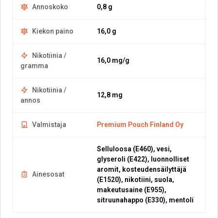
Annoskoko
0,8 g
Kiekon paino
16,0 g
Nikotiinia /
16,0 mg/g
gramma
Nikotiinia /
12,8 mg
annos
Valmistaja
Premium Pouch Finland Oy
Selluloosa (E460), vesi,
glyseroli (E422), luonnolliset
aromit, kosteudensäilyttäjä
Ainesosat
(E1520), nikotiini, suola,
makeutusaine (E955),
sitruunahappo (E330), mentoli