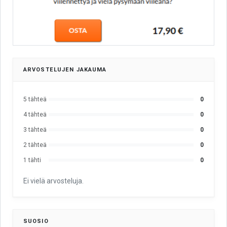
ARVOSTELUJEN JAKAUMA
5 tähteä
0
4 tähteä
0
3 tähteä
0
2 tähteä
0
1 tähti
0
Ei vielä arvosteluja.
SUOSIO