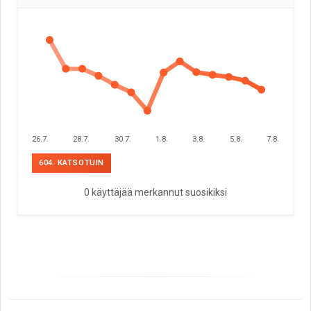
26.7.
28.7.
30.7.
1.8.
3.8.
5.8.
7.8.
604. KATSOTUIN
0 käyttäjää merkannut suosikiksi