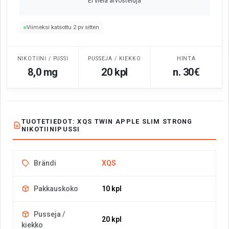
Ei vielä arvosteluja
Viimeksi katsottu 2 pv sitten
NIKOTIINI / PUSSI
PUSSEJA / KIEKKO
HINTA
8,0 mg
20 kpl
n. 30€
TUOTETIEDOT: XQS TWIN APPLE SLIM STRONG
NIKOTIINIPUSSI
Brändi
XQS
Pakkauskoko
10 kpl
Pusseja /
20 kpl
kiekko