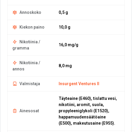
Annoskoko
0,5 g
Kiekon paino
10,0 g
Nikotiinia /
16,0 mg/g
gramma
Nikotiinia /
8,0 mg
annos
Valmistaja
Insurgent Ventures II
Täyteaine (E460), tislattu vesi,
nikotiini, aromit, suola,
Ainesosat
propyleeniglykoli (E1520),
happamuudensäätöaine
(E500), makeutusaine (E955).