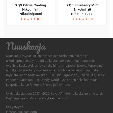
XQS Citrus Cooling
XQS Blueberry Mint
Nikotinfritt
Nikotinfritt
Nikotiinipussi
Nikotiinipussi
☆☆☆☆☆ 0,0
☆☆☆☆☆ 0,0
Nuuskaaja
Nuuskaaja löydät kaiken tarpeellisen tiedon nuuskasta ja
nikotiinipusseista yhdestä paikasta. Lue uusimmat arvostelut,
osallistu keskusteluun ja vertaile hintoja helposti. Lopeta tupakointi
nuuskan tai nikotiinipussien avulla. Löydä tietoa suosituimmista
myyjistä, kuten Nuuskakairan Tukku (Snusgrossen), Tallink Silja, Baltic
Princess, Nuuskaoutlet, Candy World, Gottebiten sekä kotimaan
kaupoista kuten R-kioski, Prisma ja Citymarket.
© Nuuskaaja.com 2013 - 2026, kuvat © niiden oikeuksien omistajat.
Käyttämällä sivustoa hyväksyt
käyttöehdot
Ota yhteyttä
info@nuuskaaja.com