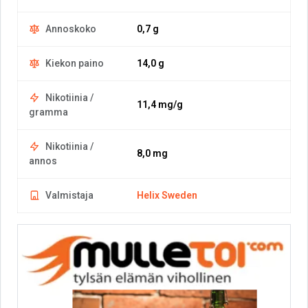
Annoskoko
0,7 g
Kiekon paino
14,0 g
Nikotiinia /
11,4 mg/g
gramma
Nikotiinia /
8,0 mg
annos
Valmistaja
Helix Sweden