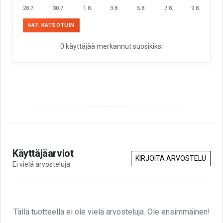
28.7.
30.7.
1.8.
3.8.
5.8.
7.8.
9.8.
647. KATSOTUIN
0 käyttäjää merkannut suosikiksi
Käyttäjäarviot
KIRJOITA ARVOSTELU
Ei vielä arvosteluja
Tällä tuotteella ei ole vielä arvosteluja. Ole ensimmäinen!