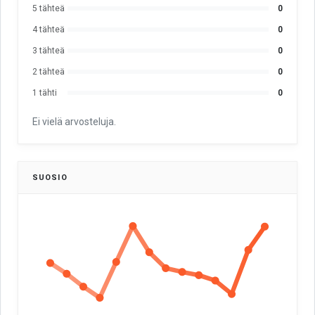
5 tähteä
0
4 tähteä
0
3 tähteä
0
2 tähteä
0
1 tähti
0
Ei vielä arvosteluja.
SUOSIO