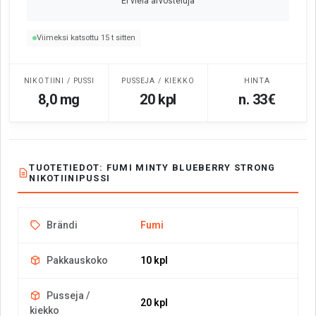
Ei vielä arvosteluja
Viimeksi katsottu 15 t sitten
NIKOTIINI / PUSSI
PUSSEJA / KIEKKO
HINTA
8,0 mg
20 kpl
n. 33€
TUOTETIEDOT: FUMI MINTY BLUEBERRY STRONG
NIKOTIINIPUSSI
Brändi
Fumi
Pakkauskoko
10 kpl
Pusseja /
20 kpl
kiekko