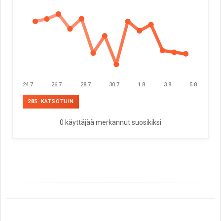
24.7.
26.7.
28.7.
30.7.
1.8.
3.8.
5.8.
285. KATSOTUIN
0 käyttäjää merkannut suosikiksi