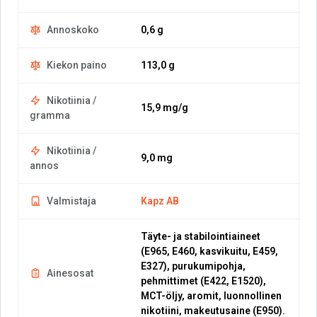
Annoskoko
0,6 g
Kiekon paino
113,0 g
Nikotiinia /
15,9 mg/g
gramma
Nikotiinia /
9,0 mg
annos
Valmistaja
Kapz AB
Täyte- ja stabilointiaineet
(E965, E460, kasvikuitu, E459,
E327), purukumipohja,
Ainesosat
pehmittimet (E422, E1520),
MCT-öljy, aromit, luonnollinen
nikotiini, makeutusaine (E950).