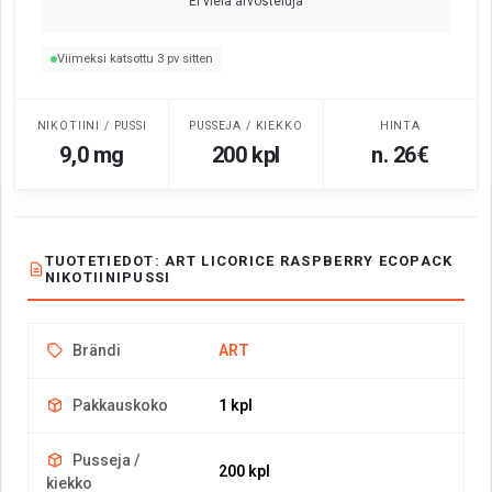
Ei vielä arvosteluja
Viimeksi katsottu 3 pv sitten
NIKOTIINI / PUSSI
PUSSEJA / KIEKKO
HINTA
9,0 mg
200 kpl
n. 26€
TUOTETIEDOT: ART LICORICE RASPBERRY ECOPACK
NIKOTIINIPUSSI
Brändi
ART
Pakkauskoko
1 kpl
Pusseja /
200 kpl
kiekko