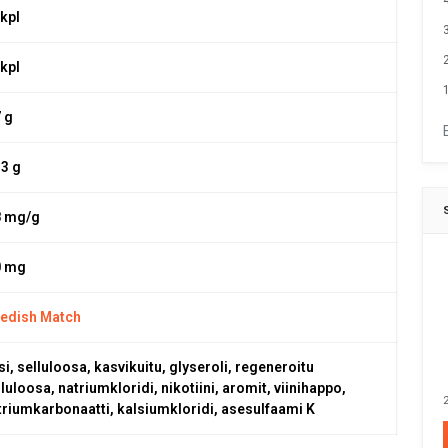
 kpl
 kpl
1
7 g
,3 g
8 mg/g
0 mg
edish Match
si, selluloosa, kasvikuitu, glyseroli, regeneroitu
luloosa, natriumkloridi, nikotiini, aromit, viinihappo,
2
triumkarbonaatti, kalsiumkloridi, asesulfaami K