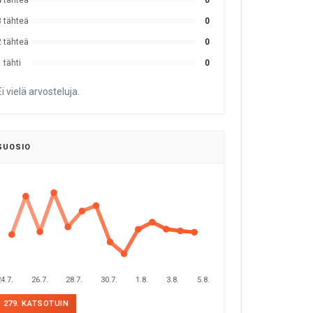
4 tähteä
0
3 tähteä
0
2 tähteä
0
 tähti
0
Ei vielä arvosteluja.
SUOSIO
4.7.
26.7.
28.7.
30.7.
1.8.
3.8.
5.8.
279. KATSOTUIN