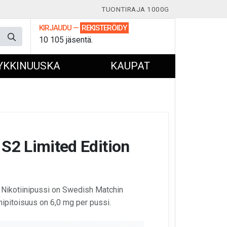
TUONTIRAJA 1000G
KIRJAUDU
—
REKISTERÖIDY
10 105 jäsentä.
YKKINUUSKA
KAUPAT
 S2 Limited Edition
 Nikotiinipussi on Swedish Matchin
inipitoisuus on 6,0 mg per pussi.