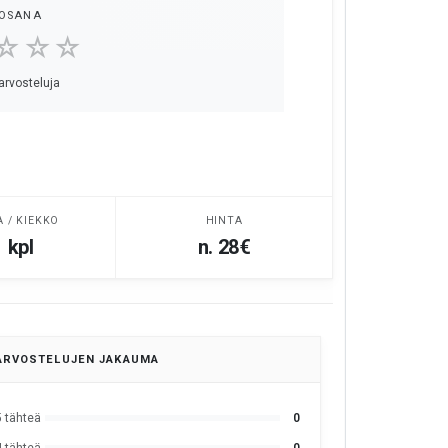
OSANA
☆☆☆
 arvosteluja
A / KIEKKO
HINTA
 kpl
n. 28€
ARVOSTELUJEN JAKAUMA
5 tähteä
0