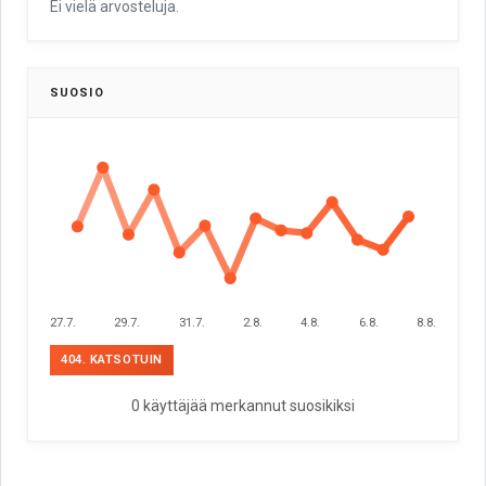
Ei vielä arvosteluja.
SUOSIO
27.7.
29.7.
31.7.
2.8.
4.8.
6.8.
8.8.
404. KATSOTUIN
0 käyttäjää merkannut suosikiksi