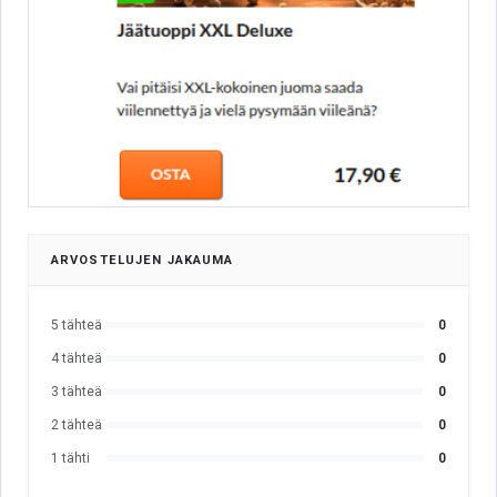
ARVOSTELUJEN JAKAUMA
5 tähteä
0
4 tähteä
0
3 tähteä
0
2 tähteä
0
1 tähti
0