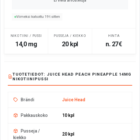
Ei vielä arvosteluja
Viimeksi katsottu 19 t sitten
NIKOTIINI / PUSSI
PUSSEJA / KIEKKO
HINTA
14,0 mg
20 kpl
n. 27€
TUOTETIEDOT: JUICE HEAD PEACH PINEAPPLE 14MG
NIKOTIINIPUSSI
Brändi
Juice Head
Pakkauskoko
10 kpl
Pusseja /
20 kpl
kiekko