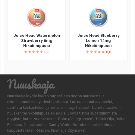
Juice Head Watermelon
Juice Head Blueberry
Strawberry 6mg
Lemon 14mg
Nikotiinipussi
Nikotiinipussi
☆☆☆☆☆ 0,0
☆☆☆☆☆ 0,0
Nuuskaaja
Nuuskaaja löydät kaiken tarpeellisen tiedon nuuskasta ja
nikotiinipusseista yhdestä paikasta. Lue uusimmat arvostelut,
osallistu keskusteluun ja vertaile hintoja helposti. Lopeta tupakointi
nuuskan tai nikotiinipussien avulla. Löydä tietoa suosituimmista
myyjistä, kuten Nuuskakairan Tukku (Snusgrossen), Tallink Silja, Baltic
Princess, Nuuskaoutlet, Candy World, Gottebiten sekä kotimaan
kaupoista kuten R-kioski, Prisma ja Citymarket.