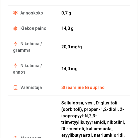
Annoskoko
0,7 g
Kiekon paino
14,0 g
Nikotiinia /
20,0 mg/g
gramma
Nikotiinia /
14,0 mg
annos
Valmistaja
Streamline Group Inc
Selluloosa, vesi, D-glusitoli
(sorbitoli), propan-1,2-dioli, 2-
isopropyyl-N,2,3-
trimetyylibutyyramidi, nikotiini,
DL-mentoli, kaliumsuola,
etyylibutyraatti, natriumkloridi,