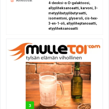
Ainesosat
4-deoksi-α-D-galaktoosi,
allyyliheksanoaatti, karvoni, 3-
metyylibutyylibutyraatti,
isomentoni, glyseroli, cis-hex-
3-en-1-oli, allyyliheptanoaatti,
etyyliheksanoaatti