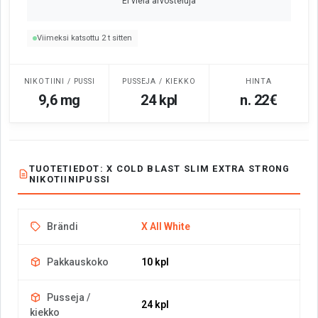
Ei vielä arvosteluja
Viimeksi katsottu 2 t sitten
NIKOTIINI / PUSSI
PUSSEJA / KIEKKO
HINTA
9,6 mg
24 kpl
n. 22€
TUOTETIEDOT: X COLD BLAST SLIM EXTRA STRONG
NIKOTIINIPUSSI
Brändi
X All White
Pakkauskoko
10 kpl
Pusseja /
24 kpl
kiekko