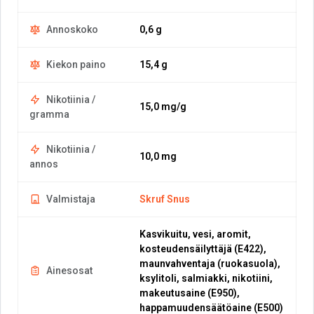
Annoskoko
0,6 g
Kiekon paino
15,4 g
Nikotiinia /
15,0 mg/g
gramma
Nikotiinia /
10,0 mg
annos
Valmistaja
Skruf Snus
Kasvikuitu, vesi, aromit,
kosteudensäilyttäjä (E422),
maunvahventaja (ruokasuola),
Ainesosat
ksylitoli, salmiakki, nikotiini,
makeutusaine (E950),
happamuudensäätöaine (E500)