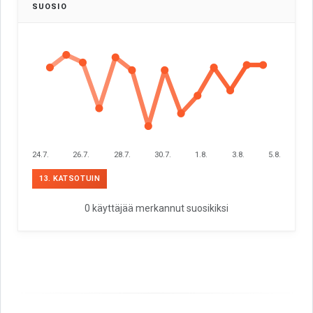
SUOSIO
24.7.
26.7.
28.7.
30.7.
1.8.
3.8.
5.8.
13. KATSOTUIN
0 käyttäjää merkannut suosikiksi