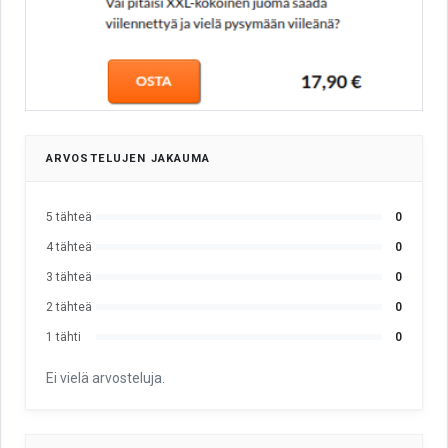
ARVOSTELUJEN JAKAUMA
5 tähteä
0
4 tähteä
0
3 tähteä
0
2 tähteä
0
1 tähti
0
Ei vielä arvosteluja.