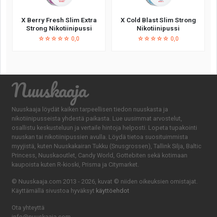
X Berry Fresh Slim Extra
X Cold Blast Slim Strong
Strong Nikotiinipussi
Nikotiinipussi
☆☆☆☆☆ 0,0
☆☆☆☆☆ 0,0
Nuuskaaja
Nuuskaaja löydät kaiken tarpeellisen tiedon nuuskasta ja
nikotiinipusseista yhdestä paikasta. Lue uusimmat arvostelut,
osallistu keskusteluun ja vertaile hintoja helposti. Lopeta tupakointi
nuuskan tai nikotiinipussien avulla. Löydä tietoa suosituimmista
myyjistä, kuten Nuuskakairan Tukku (Snusgrossen), Tallink Silja, Baltic
Princess, Nuuskaoutlet, Candy World, Gottebiten sekä kotimaan
kaupoista kuten R-kioski, Prisma ja Citymarket.
© Nuuskaaja.com 2013 - 2026, kuvat © niiden oikeuksien omistajat.
Käyttämällä sivustoa hyväksyt
käyttöehdot
Ota yhteyttä
info@nuuskaaja.com