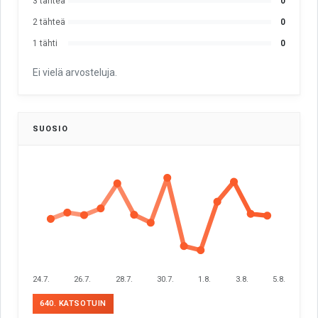
3 tähteä
0
2 tähteä
0
1 tähti
0
Ei vielä arvosteluja.
SUOSIO
24.7.
26.7.
28.7.
30.7.
1.8.
3.8.
5.8.
640. KATSOTUIN