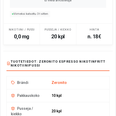
Ei vielä arvosteluja
Viimeksi katsottu 3 t sitten
NIKOTIINI / PUSSI
PUSSEJA / KIEKKO
HINTA
0,0 mg
20 kpl
n. 18€
TUOTETIEDOT: ZERONITO ESPRESSO NIKOTINFRITT
NIKOTIINIPUSSI
Brändi
Zeronito
Pakkauskoko
10 kpl
Pusseja /
20 kpl
kiekko