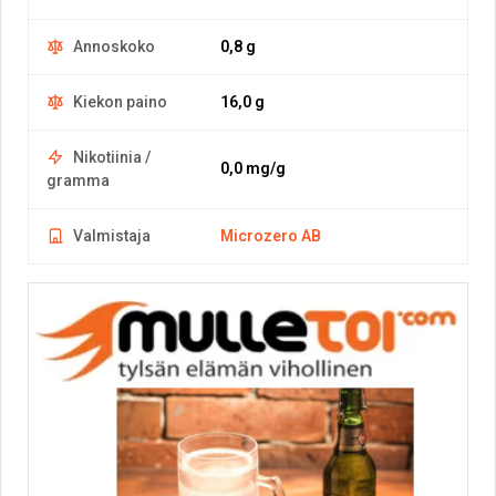
Annoskoko
0,8 g
Kiekon paino
16,0 g
Nikotiinia /
0,0 mg/g
gramma
Valmistaja
Microzero AB