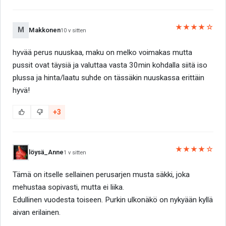
★★★★☆
M
Makkonen
10 v sitten
hyvää perus nuuskaa, maku on melko voimakas mutta
pussit ovat täysiä ja valuttaa vasta 30min kohdalla siitä iso
plussa ja hinta/laatu suhde on tässäkin nuuskassa erittäin
hyvä!
+3
★★★★☆
löysä_Anne
1 v sitten
Tämä on itselle sellainen perusarjen musta säkki, joka
mehustaa sopivasti, mutta ei liika.
Edullinen vuodesta toiseen. Purkin ulkonäkö on nykyään kyllä
aivan erilainen.