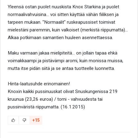
Yleensä ostan puolet nuuskista Knox Starkina ja puolet
normaalivahvuisina... voi sitten käyttää vähän fiiliksen ja
tarpeen mukaan. "Normaalit" ruskeapussiset toimivat
mielestäni paremmin, kuin valkoiset (merkistä riippumatta)...
Alkaa potkimaan samantien huuleen asennettaessa.
Maku varmaan jakaa mielipiteitä... on jollain tapaa ehkä
voimakkaampi ja pistävämpi aromi, kuin monissa muissa,
mutta itse pidän siitä ja se antaa tuotteelle luonnetta.
Hinta-laatusuhde erinomainen!
Knoxin kaikki pussinuuskat olivat Snuskungenissa 219
kruunua (23,26 euroa) / torni - vahvuudesta tai
pussinväristä riippumatta. (16.1.2015)
+15