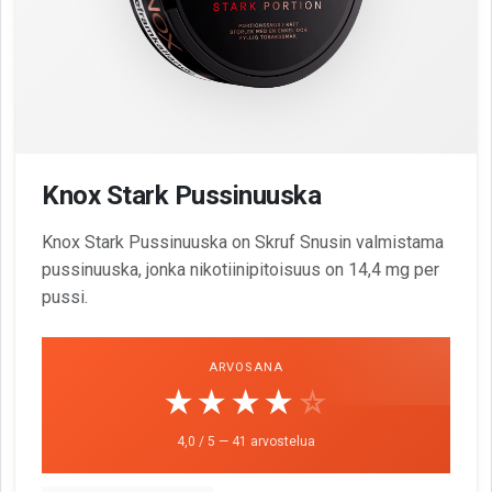
Knox Stark Pussinuuska
Knox Stark Pussinuuska on Skruf Snusin valmistama
pussinuuska, jonka nikotiinipitoisuus on 14,4 mg per
pussi.
ARVOSANA
☆☆☆☆☆
★★★★★
4,0 / 5 — 41 arvostelua