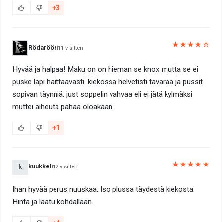
+3
★★★★☆
Rödarööri
11 v sitten
Hyvää ja halpaa! Maku on on hieman se knox mutta se ei
puske läpi haittaavasti. kiekossa helvetisti tavaraa ja pussit
sopivan täynniä. just soppelin vahvaa eli ei jätä kylmäksi
muttei aiheuta pahaa oloakaan.
+1
★★★★★
kuukkeli
k
12 v sitten
Ihan hyvää perus nuuskaa. Iso plussa täydestä kiekosta.
Hinta ja laatu kohdallaan.