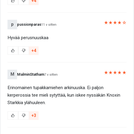
+4
★★★★☆
p
pussionparas
11 v sitten
Hyvää perusnuuskaa
+4
★★★★★
M
MalminStatham
7 v sitten
Erinomainen tupakkamiehen arkinuuska. Ei paljon
kerperossia tee mieli sytyttää, kun iskee nyssäkän Knoxin
Starkkia ylähuuleen.
+3