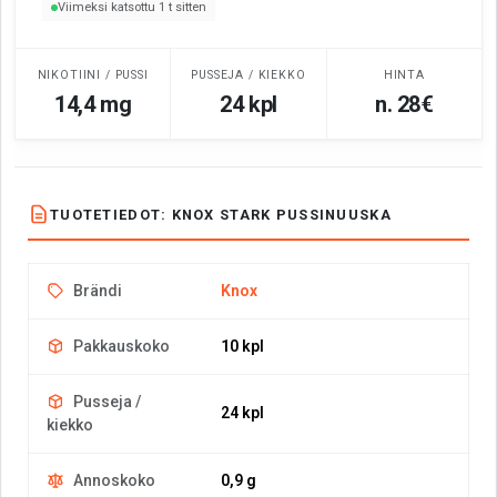
Viimeksi katsottu 1 t sitten
NIKOTIINI / PUSSI
PUSSEJA / KIEKKO
HINTA
14,4 mg
24 kpl
n. 28€
TUOTETIEDOT: KNOX STARK PUSSINUUSKA
Brändi
Knox
Pakkauskoko
10 kpl
Pusseja /
24 kpl
kiekko
Annoskoko
0,9 g