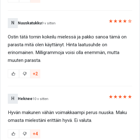
★★★★☆
N
Nuuskatukku
9 v sitten
Ostin tätä tornin kokeilu mielessä ja pakko sanoa tämä on
parasta mitä olen käyttänyt. Hinta laatusuhde on
erinomainen. Milligrammoja voisi olla enemmän, mutta
muuten parasta.
+2
★★★★★
H
Heknee
10 v sitten
Hyvän makunen vähän voimakkaampi perus nuuska. Maku
omasta mielestäni erittäin hyvä. Ei valuta.
+4