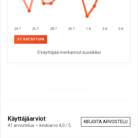
24.7.
26.7.
28.7.
30.7.
1.8.
3.8.
5.8.
37. KATSOTUIN
0 käyttäjää merkannut suosikiksi
Käyttäjäarviot
KIRJOITA ARVOSTELU
41 arvostelua — keskiarvo 4,0 / 5