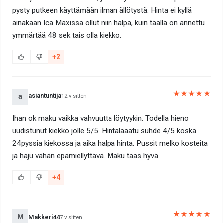
pysty putkeen käyttämään ilman ällötystä. Hinta ei kyllä
ainakaan Ica Maxissa ollut niin halpa, kuin täällä on annettu
ymmärtää 48 sek tais olla kiekko.
+2
★★★★★
asiantuntija
a
12 v sitten
Ihan ok maku vaikka vahvuutta löytyykin. Todella hieno
uudistunut kiekko jolle 5/5. Hintalaaatu suhde 4/5 koska
24pyssia kiekossa ja aika halpa hinta. Pussit melko kosteita
ja haju vähän epämiellyttävä. Maku taas hyvä
+4
★★★★★
M
Makkeri44
7 v sitten