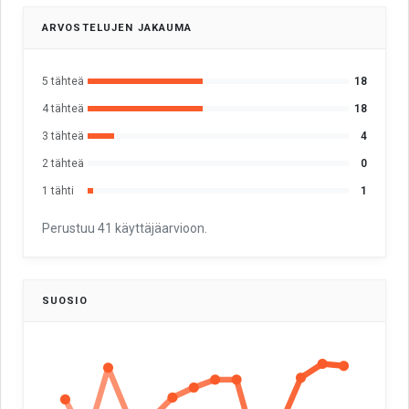
ARVOSTELUJEN JAKAUMA
5 tähteä
18
4 tähteä
18
3 tähteä
4
2 tähteä
0
1 tähti
1
Perustuu 41 käyttäjäarvioon.
SUOSIO