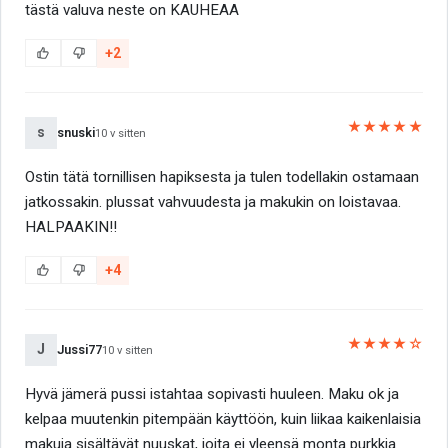
tästä valuva neste on KAUHEAA
+2
★★★★★
s
snuski
10 v sitten
Ostin tätä tornillisen hapiksesta ja tulen todellakin ostamaan
jatkossakin. plussat vahvuudesta ja makukin on loistavaa.
HALPAAKIN!!
+4
★★★★☆
J
Jussi77
10 v sitten
Hyvä jämerä pussi istahtaa sopivasti huuleen. Maku ok ja
kelpaa muutenkin pitempään käyttöön, kuin liikaa kaikenlaisia
makuja sisältävät nuuskat, joita ei yleensä monta purkkia