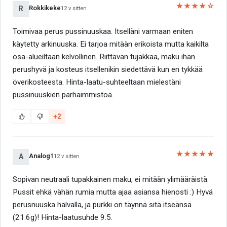
★★★★☆
Rokkikeke
R
12 v sitten
Toimivaa perus pussinuuskaa. Itselläni varmaan eniten
käytetty arkinuuska. Ei tarjoa mitään erikoista mutta kaikilta
osa-alueiltaan kelvollinen. Riittävän tujakkaa, maku ihan
perushyvä ja kosteus itsellenikin siedettävä kun en tykkää
överikosteesta. Hinta-laatu-suhteeltaan mielestäni
pussinuuskien parhaimmistoa.
+2
★★★★★
Analog1
A
12 v sitten
Sopivan neutraali tupakkainen maku, ei mitään ylimääräistä.
Pussit ehkä vähän rumia mutta ajaa asiansa hienosti :) Hyvä
perusnuuska halvalla, ja purkki on täynnä sitä itseänsä
(21.6g)! Hinta-laatusuhde 9.5.