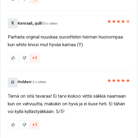
★★★★☆
K
Kenraali_qulli
10 v sitten
Parhaita orginal nuuskaa suosittelen hieman huonompaa
kun white knoxi mut hyvää kamaa (Y)
+1
★★★★★
Holden
H
12 v sitten
Tämä on sitä tavaraa! Ei tarvi kiskoo viittä säkkiä naamaan
kun on vahvuutta, makukin on hyvä ja ei kuse heti. Ei tähän
voi kyllä kyllästyäkkään. 5/5!
+1