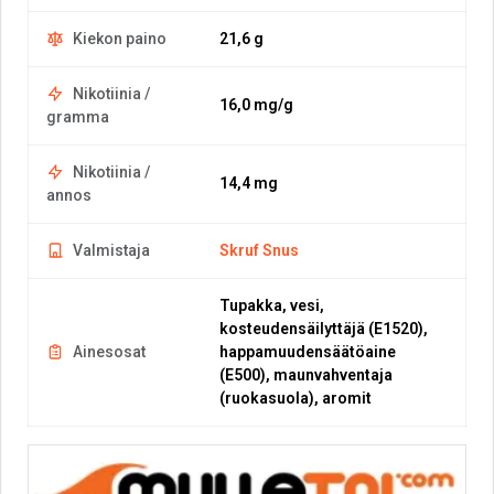
Kiekon paino
21,6 g
Nikotiinia /
16,0 mg/g
gramma
Nikotiinia /
14,4 mg
annos
Valmistaja
Skruf Snus
Tupakka, vesi,
kosteudensäilyttäjä (E1520),
Ainesosat
happamuudensäätöaine
(E500), maunvahventaja
(ruokasuola), aromit