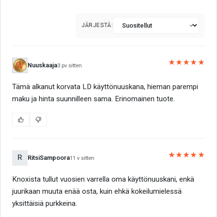
JÄRJESTÄ:
★★★★★
Nuuskaaja
3 pv sitten
Tämä alkanut korvata LD käyttönuuskana, hieman parempi
maku ja hinta suunnilleen sama. Erinomainen tuote.
★★★★★
R
RitsiSampoora
11 v sitten
Knoxista tullut vuosien varrella oma käyttönuuskani, enkä
juurikaan muuta enää osta, kuin ehkä kokeilumielessä
yksittäisiä purkkeina.