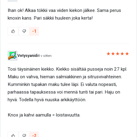
Ihan ok! Alkaa tökkii vaa viiden kiekon jälkee. Sama perus
knoxin kans. Pari säkkii huuleen joka kerta!
-1
★★★★★
Vetysyanidi
8 v sitten
Tosi täysinäinen kiekko. Kiekko sisältää pusseja noin 27 kpl.
Maku on vahva, hieman salmiakkinen ja sitrusvivahteinen.
Kumminkin tupakan maku tulee läpi. Ei valuta nopeasti,
parhaassa tapauksessa voi mennä tunti tai pari. Haju on
hyvä. Todella hyvä nuuska arkikäyttöön.
Knox ja kahvi aamulla = loistavuutta.
-2