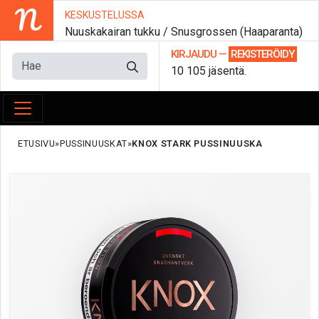
N
KESKUSTELUSSA
Nuuskakairan tukku / Snusgrossen (Haaparanta)
KIRJAUDU
—
REKISTERÖIDY
10 105 jäsentä.
ETUSIVU
PUSSINUUSKAT
KNOX STARK PUSSINUUSKA