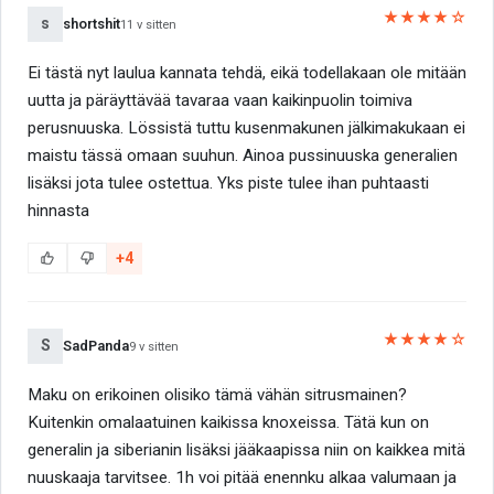
★★★★☆
s
shortshit
11 v sitten
Ei tästä nyt laulua kannata tehdä, eikä todellakaan ole mitään
uutta ja päräyttävää tavaraa vaan kaikinpuolin toimiva
perusnuuska. Lössistä tuttu kusenmakunen jälkimakukaan ei
maistu tässä omaan suuhun. Ainoa pussinuuska generalien
lisäksi jota tulee ostettua. Yks piste tulee ihan puhtaasti
hinnasta
+4
★★★★☆
S
SadPanda
9 v sitten
Maku on erikoinen olisiko tämä vähän sitrusmainen?
Kuitenkin omalaatuinen kaikissa knoxeissa. Tätä kun on
generalin ja siberianin lisäksi jääkaapissa niin on kaikkea mitä
nuuskaaja tarvitsee. 1h voi pitää enennku alkaa valumaan ja