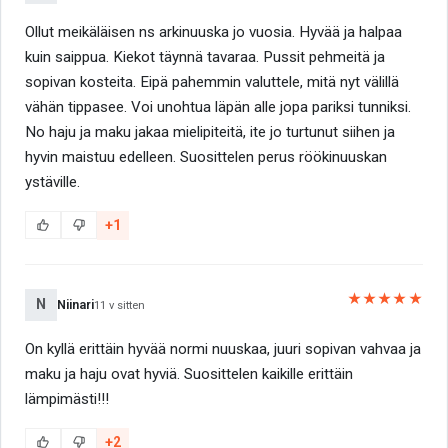
Ollut meikäläisen ns arkinuuska jo vuosia. Hyvää ja halpaa
kuin saippua. Kiekot täynnä tavaraa. Pussit pehmeitä ja
sopivan kosteita. Eipä pahemmin valuttele, mitä nyt välillä
vähän tippasee. Voi unohtua läpän alle jopa pariksi tunniksi.
No haju ja maku jakaa mielipiteitä, ite jo turtunut siihen ja
hyvin maistuu edelleen. Suosittelen perus röökinuuskan
ystäville.
+1
★★★★★
N
Niinari
11 v sitten
On kyllä erittäin hyvää normi nuuskaa, juuri sopivan vahvaa ja
maku ja haju ovat hyviä. Suosittelen kaikille erittäin
lämpimästi!!!
+2