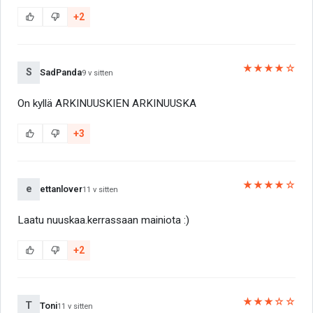
+2
★★★★☆
S
SadPanda
9 v sitten
On kyllä ARKINUUSKIEN ARKINUUSKA
+3
★★★★☆
e
ettanlover
11 v sitten
Laatu nuuskaa.kerrassaan mainiota :)
+2
★★★☆☆
T
Toni
11 v sitten