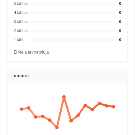
5 tähteä
0
4 tähteä
0
3 tähteä
0
2 tähteä
0
1 tähti
0
Ei vielä arvosteluja.
SUOSIO