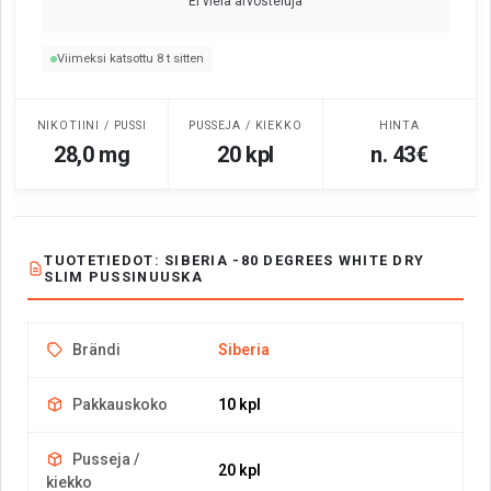
Ei vielä arvosteluja
Viimeksi katsottu 8 t sitten
NIKOTIINI / PUSSI
PUSSEJA / KIEKKO
HINTA
28,0 mg
20 kpl
n. 43€
TUOTETIEDOT: SIBERIA -80 DEGREES WHITE DRY
SLIM PUSSINUUSKA
Brändi
Siberia
Pakkauskoko
10 kpl
Pusseja /
20 kpl
kiekko