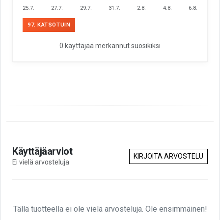
25.7.
27.7.
29.7.
31.7.
2.8.
4.8.
6.8.
97. KATSOTUIN
0 käyttäjää merkannut suosikiksi
Käyttäjäarviot
KIRJOITA ARVOSTELU
Ei vielä arvosteluja
Tällä tuotteella ei ole vielä arvosteluja. Ole ensimmäinen!