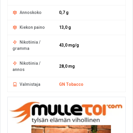
Annoskoko
0,7 g
Kiekon paino
13,0 g
Nikotiinia /
43,0 mg/g
gramma
Nikotiinia /
28,0 mg
annos
Valmistaja
GN Tobacco