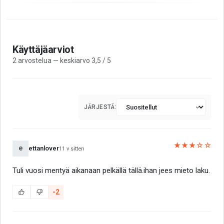
Käyttäjäarviot
2 arvostelua — keskiarvo 3,5 / 5
JÄRJESTÄ:
★★★☆☆
e
ettanlover
11 v sitten
Tuli vuosi mentyä aikanaan pelkällä tällä.ihan jees mieto laku.
-2