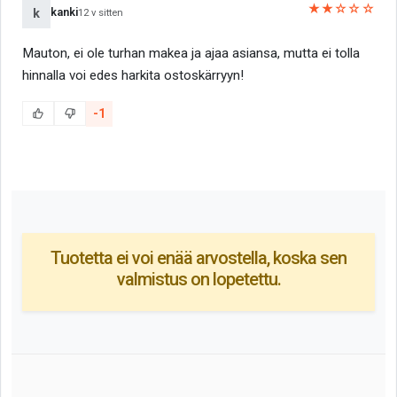
★★☆☆☆
kanki
k
12 v sitten
Mauton, ei ole turhan makea ja ajaa asiansa, mutta ei tolla
hinnalla voi edes harkita ostoskärryyn!
-1
Tuotetta ei voi enää arvostella, koska sen
valmistus on lopetettu.