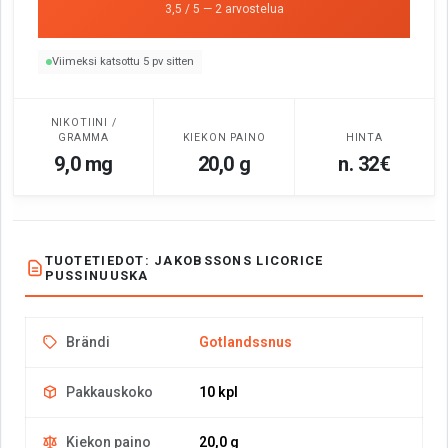
3,5 / 5 — 2 arvostelua
Viimeksi katsottu 5 pv sitten
NIKOTIINI /
GRAMMA
KIEKON PAINO
HINTA
9,0 mg
20,0 g
n. 32€
TUOTETIEDOT: JAKOBSSONS LICORICE
PUSSINUUSKA
Brändi
Gotlandssnus
Pakkauskoko
10 kpl
Kiekon paino
20,0 g