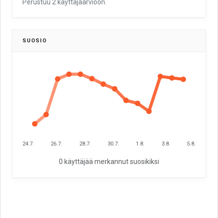
Perustuu 2 käyttäjäarvioon.
SUOSIO
24.7.
26.7.
28.7.
30.7.
1.8.
3.8.
5.8.
0 käyttäjää merkannut suosikiksi