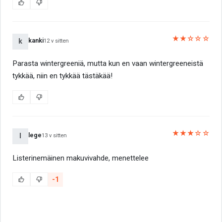
★★☆☆☆
kanki
k
12 v sitten
Parasta wintergreeniä, mutta kun en vaan wintergreeneistä
tykkää, niin en tykkää tästäkää!
★★★☆☆
lege
l
13 v sitten
Listerinemäinen makuvivahde, menettelee
-1