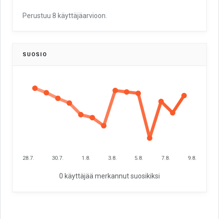
Perustuu 8 käyttäjäarvioon.
SUOSIO
28.7.
30.7.
1.8.
3.8.
5.8.
7.8.
9.8.
0 käyttäjää merkannut suosikiksi