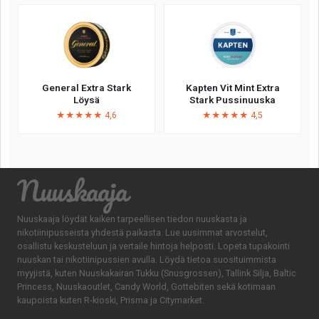
General Extra Stark
Kapten Vit Mint Extra
Löysä
Stark Pussinuuska
★★★★★ 4,6
★★★★★ 4,5
Nuuskaaja
Nuuskaaja löydät kaiken tarpeellisen tiedon nuuskasta ja
nikotiinipusseista yhdestä paikasta. Lue uusimmat arvostelut,
osallistu keskusteluun ja vertaile hintoja helposti. Lopeta tupakointi
nuuskan tai nikotiinipussien avulla. Löydä tietoa suosituimmista
myyjistä, kuten Nuuskakairan Tukku (Snusgrossen), Tallink Silja, Baltic
Princess, Nuuskaoutlet, Candy World, Gottebiten sekä kotimaan
kaupoista kuten R-kioski, Prisma ja Citymarket.