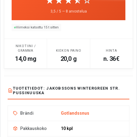
☆☆☆☆☆
★★★★★
3,5 / 5 — 8 arvostelua
Viimeksi katsottu 15 t sitten
NIKOTIINI /
GRAMMA
KIEKON PAINO
HINTA
14,0 mg
20,0 g
n. 36€
TUOTETIEDOT: JAKOBSSONS WINTERGREEN STR.
PUSSINUUSKA
Brändi
Gotlandssnus
Pakkauskoko
10 kpl