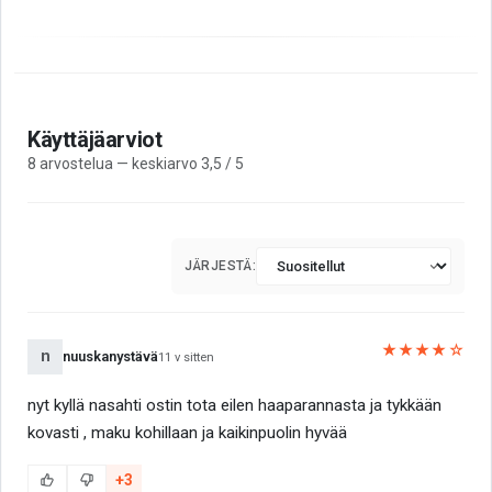
Käyttäjäarviot
8 arvostelua — keskiarvo 3,5 / 5
JÄRJESTÄ:
★★★★☆
n
nuuskanystävä
11 v sitten
nyt kyllä nasahti ostin tota eilen haaparannasta ja tykkään
kovasti , maku kohillaan ja kaikinpuolin hyvää
+3