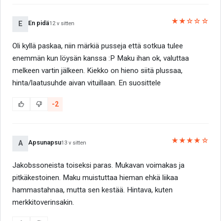
★★☆☆☆
En pidä
E
12 v sitten
Oli kyllä paskaa, niin märkiä pusseja että sotkua tulee
enemmän kun löysän kanssa :P Maku ihan ok, valuttaa
melkeen vartin jälkeen. Kiekko on hieno siitä plussaa,
hinta/laatusuhde aivan vituillaan. En suosittele
-2
★★★★☆
Apsunapsu
A
13 v sitten
Jakobssoneista toiseksi paras. Mukavan voimakas ja
pitkäkestoinen. Maku muistuttaa hieman ehkä liikaa
hammastahnaa, mutta sen kestää. Hintava, kuten
merkkitoverinsakin.