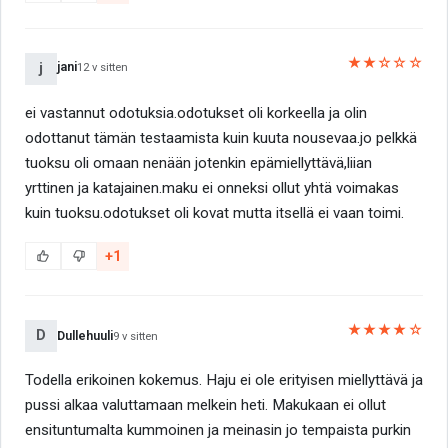
★★☆☆☆
jani
j
12 v sitten
ei vastannut odotuksia.odotukset oli korkeella ja olin
odottanut tämän testaamista kuin kuuta nousevaa.jo pelkkä
tuoksu oli omaan nenään jotenkin epämiellyttävä,liian
yrttinen ja katajainen.maku ei onneksi ollut yhtä voimakas
kuin tuoksu.odotukset oli kovat mutta itsellä ei vaan toimi.
+1
★★★★☆
D
Dullehuuli
9 v sitten
Todella erikoinen kokemus. Haju ei ole erityisen miellyttävä ja
pussi alkaa valuttamaan melkein heti. Makukaan ei ollut
ensituntumalta kummoinen ja meinasin jo tempaista purkin