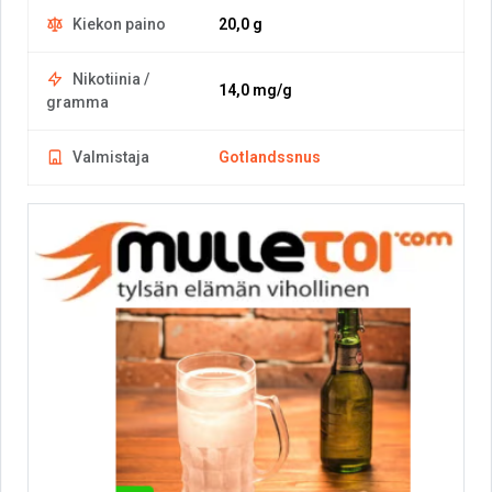
Kiekon paino
20,0 g
Nikotiinia /
14,0 mg/g
gramma
Valmistaja
Gotlandssnus