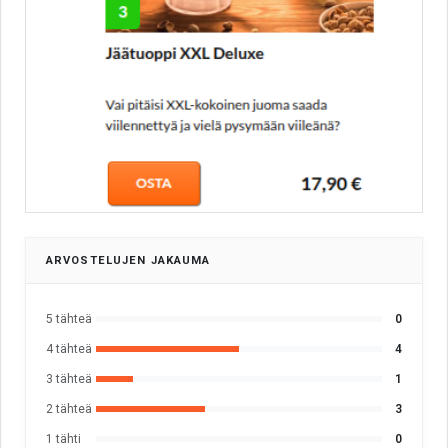
ARVOSTELUJEN JAKAUMA
5 tähteä
0
4 tähteä
4
3 tähteä
1
2 tähteä
3
1 tähti
0