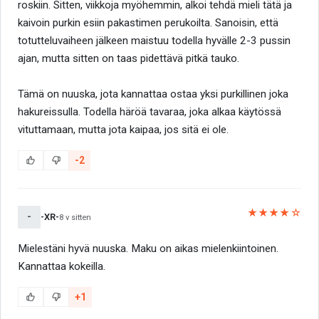
roskiin. Sitten, viikkoja myöhemmin, alkoi tehdä mieli tätä ja
kaivoin purkin esiin pakastimen perukoilta. Sanoisin, että
totutteluvaiheen jälkeen maistuu todella hyvälle 2-3 pussin
ajan, mutta sitten on taas pidettävä pitkä tauko.
Tämä on nuuska, jota kannattaa ostaa yksi purkillinen joka
hakureissulla. Todella häröä tavaraa, joka alkaa käytössä
vituttamaan, mutta jota kaipaa, jos sitä ei ole.
-2
★★★★☆
-
-XR-
8 v sitten
Mielestäni hyvä nuuska. Maku on aikas mielenkiintoinen.
Kannattaa kokeilla.
+1