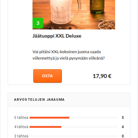
ARVOSTELUJEN JAKAUMA
5 tähteä
5
4 tähteä
4
3 tähteä
0