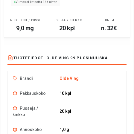
Viimeksi katsottu 14 t sitten
NIKOTIINI / PUSSI
PUSSEJA / KIEKKO
HINTA
9,0 mg
20 kpl
n. 32€
TUOTETIEDOT: OLDE VING 99 PUSSINUUSKA
Brändi
Olde Ving
Pakkauskoko
10 kpl
Pusseja /
20 kpl
kiekko
Annoskoko
1,0 g