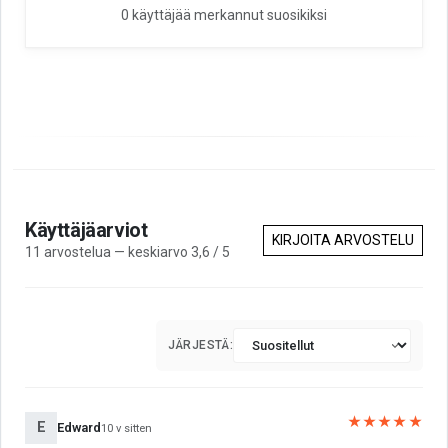
0 käyttäjää merkannut suosikiksi
Käyttäjäarviot
KIRJOITA ARVOSTELU
11 arvostelua — keskiarvo 3,6 / 5
JÄRJESTÄ:
★★★★★
E
Edward
10 v sitten