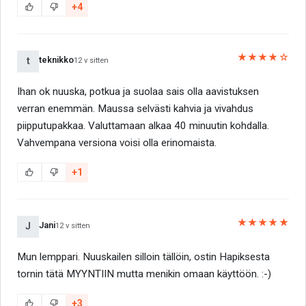
+4
★★★★☆
teknikko
t
12 v sitten
Ihan ok nuuska, potkua ja suolaa sais olla aavistuksen
verran enemmän. Maussa selvästi kahvia ja vivahdus
piipputupakkaa. Valuttamaan alkaa 40 minuutin kohdalla.
Vahvempana versiona voisi olla erinomaista.
+1
★★★★★
Jani
J
12 v sitten
Mun lemppari. Nuuskailen silloin tällöin, ostin Hapiksesta
tornin tätä MYYNTIIN mutta menikin omaan käyttöön. :-)
+3