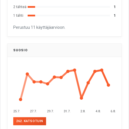
2 tähteä
1
1 tähti
1
Perustuu 11 käyttäjäarvioon.
SUOSIO
25.7.
27.7.
29.7.
31.7.
2.8.
4.8.
6.8.
262. KATSOTUIN