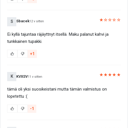
★☆☆☆☆
Sbacek
S
12 v sitten
Ei kyllä tajuntaa räjäyttnyt itsellä. Maku palanut kahvi ja
tunkkainen tupakki.
+1
★★★★★
K
KVXSV
11 v sitten
tämä oli yksi suosikeistani mutta tämän valmistus on
lopetettu :(
-1