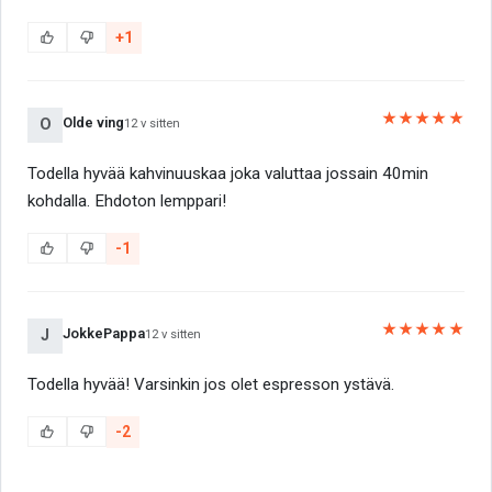
+1
★★★★★
Olde ving
O
12 v sitten
Todella hyvää kahvinuuskaa joka valuttaa jossain 40min
kohdalla. Ehdoton lemppari!
-1
★★★★★
JokkePappa
J
12 v sitten
Todella hyvää! Varsinkin jos olet espresson ystävä.
-2