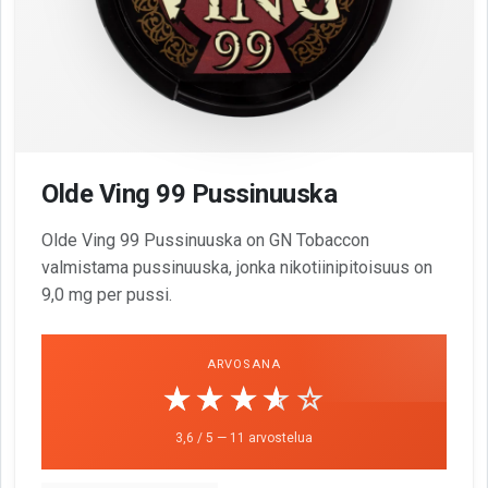
Olde Ving 99 Pussinuuska
Olde Ving 99 Pussinuuska on GN Tobaccon
valmistama pussinuuska, jonka nikotiinipitoisuus on
9,0 mg per pussi.
ARVOSANA
☆☆☆☆☆
★★★★★
3,6 / 5 — 11 arvostelua