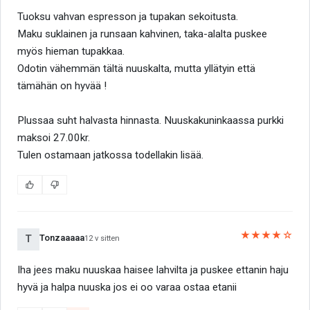
Tuoksu vahvan espresson ja tupakan sekoitusta.
Maku suklainen ja runsaan kahvinen, taka-alalta puskee
myös hieman tupakkaa.
Odotin vähemmän tältä nuuskalta, mutta yllätyin että
tämähän on hyvää !
Plussaa suht halvasta hinnasta. Nuuskakuninkaassa purkki
maksoi 27.00kr.
Tulen ostamaan jatkossa todellakin lisää.
★★★★☆
Tonzaaaaa
T
12 v sitten
Iha jees maku nuuskaa haisee lahvilta ja puskee ettanin haju
hyvä ja halpa nuuska jos ei oo varaa ostaa etanii