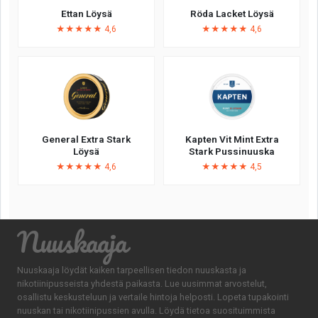
Ettan Löysä
Röda Lacket Löysä
★★★★★ 4,6
★★★★★ 4,6
General Extra Stark
Kapten Vit Mint Extra
Löysä
Stark Pussinuuska
★★★★★ 4,6
★★★★★ 4,5
Nuuskaaja
Nuuskaaja löydät kaiken tarpeellisen tiedon nuuskasta ja
nikotiinipusseista yhdestä paikasta. Lue uusimmat arvostelut,
osallistu keskusteluun ja vertaile hintoja helposti. Lopeta tupakointi
nuuskan tai nikotiinipussien avulla. Löydä tietoa suosituimmista