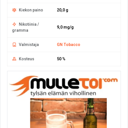
Kiekon paino
20,0 g
Nikotiinia /
9,0 mg/g
gramma
Valmistaja
GN Tobacco
Kosteus
50 %