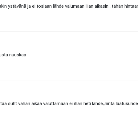
iakin ystävänä ja ei tosiaan lähde valumaan liian aikasin , tähän hint
usta nuuskaa
ää suht vähän aikaa valuttamaan ei ihan heti lähde,,hinta laatusuhde