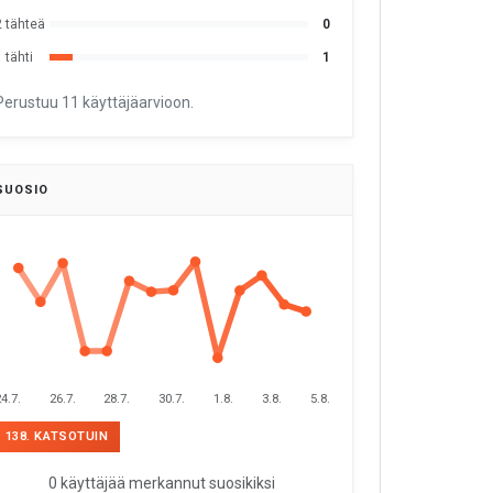
2 tähteä
0
 tähti
1
Perustuu 11 käyttäjäarvioon.
SUOSIO
4.7.
26.7.
28.7.
30.7.
1.8.
3.8.
5.8.
138. KATSOTUIN
0 käyttäjää merkannut suosikiksi