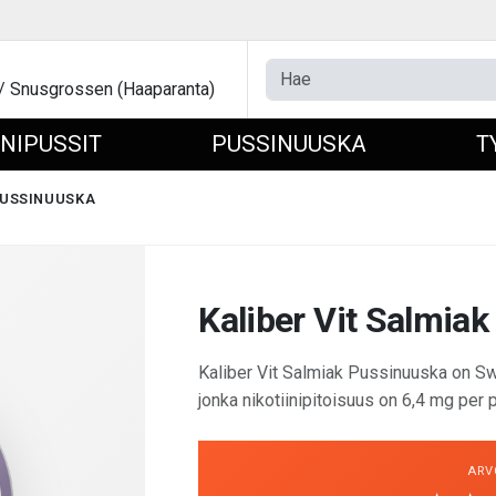
 / Snusgrossen (Haaparanta)
INIPUSSIT
PUSSINUUSKA
T
PUSSINUUSKA
Kaliber Vit Salmia
Kaliber Vit Salmiak Pussinuuska on S
jonka nikotiinipitoisuus on 6,4 mg per 
ARV