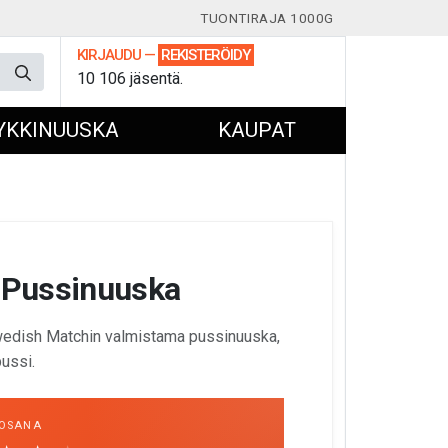
TUONTIRAJA 1000G
KIRJAUDU
—
REKISTERÖIDY
10 106 jäsentä.
YKKINUUSKA
KAUPAT
k Pussinuuska
wedish Matchin valmistama pussinuuska,
pussi.
OSANA