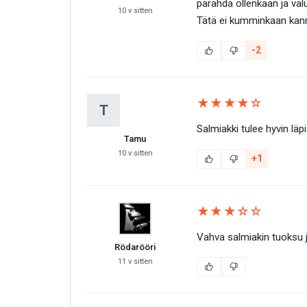
pärähdä ollenkaan ja val
10 v sitten
Tätä ei kumminkaan kann
-2
★★★★☆
T
Salmiakki tulee hyvin lä
Tamu
10 v sitten
+1
★★★☆☆
Vahva salmiakin tuoksu j
Rödarööri
11 v sitten