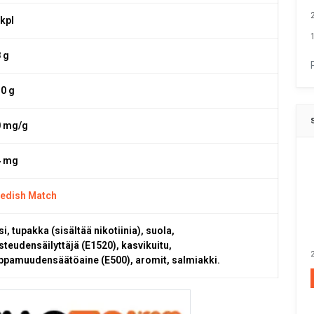
 kpl
1
8 g
,0 g
0 mg/g
4 mg
edish Match
i, tupakka (sisältää nikotiinia), suola,
steudensäilyttäjä (E1520), kasvikuitu,
2
ppamuudensäätöaine (E500), aromit, salmiakki.