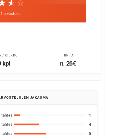
☆☆☆
★★★
11 arvostelua
A / KIEKKO
HINTA
 kpl
n. 26€
ARVOSTELUJEN JAKAUMA
5 tähteä
1
4 tähteä
4
3 tähteä
5