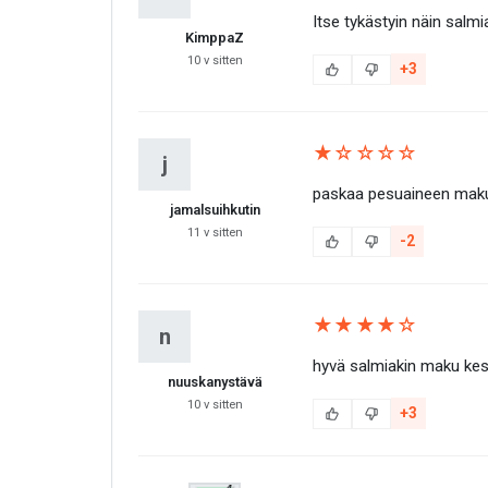
Itse tykästyin näin salm
KimppaZ
10 v sitten
+3
★☆☆☆☆
j
paskaa pesuaineen mak
jamalsuihkutin
11 v sitten
-2
★★★★☆
n
hyvä salmiakin maku kest
nuuskanystävä
10 v sitten
+3