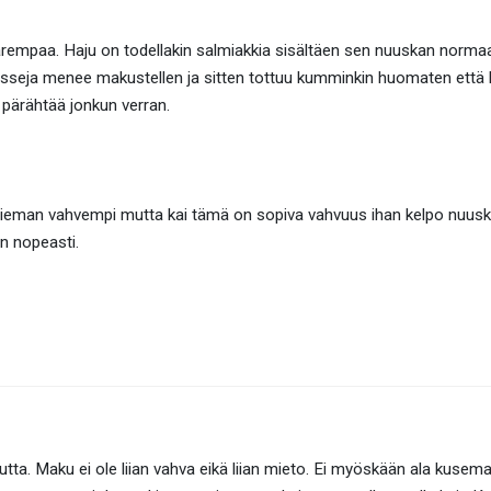
parempaa. Haju on todellakin salmiakkia sisältäen sen nuuskan norma
seja menee makustellen ja sitten tottuu kumminkin huomaten että kyl
a pärähtää jonkun verran.
 hieman vahvempi mutta kai tämä on sopiva vahvuus ihan kelpo nuuska
in nopeasti.
tta. Maku ei ole liian vahva eikä liian mieto. Ei myöskään ala kusema