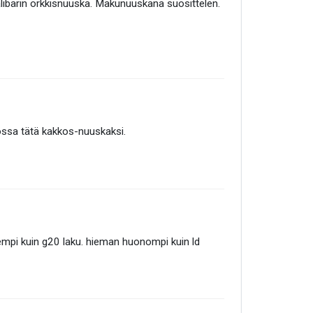
alibärin orkkisnuuska. Makunuuskana suosittelen.
kossa tätä kakkos-nuuskaksi.
rempi kuin g20 laku. hieman huonompi kuin ld