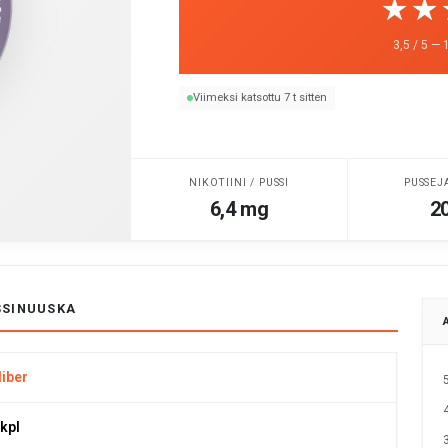
☆☆
★★
3,5 / 5 — 
Viimeksi katsottu 7 t sitten
NIKOTIINI / PUSSI
PUSSEJ
6,4 mg
20
SSINUUSKA
liber
 kpl