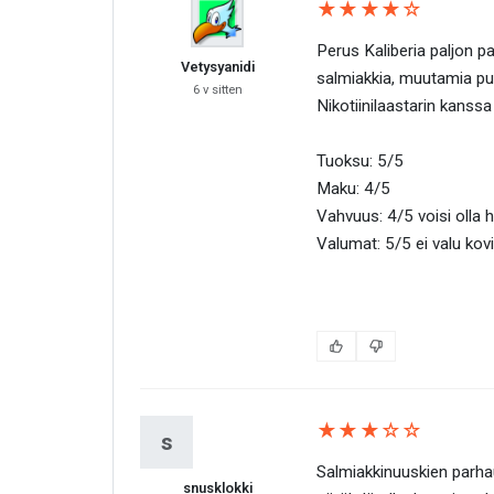
★★★★☆
Perus Kaliberia paljon 
Vetysyanidi
salmiakkia, muutamia pus
6 v sitten
Nikotiinilaastarin kanss
Tuoksu: 5/5
Maku: 4/5
Vahvuus: 4/5 voisi olla
Valumat: 5/5 ei valu kov
★★★☆☆
s
Salmiakkinuuskien parhau
snusklokki