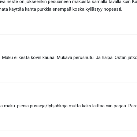
uva neste on jokseenkin pesuaineen makuista samalla tavalla kuin K
ata käyttää kahta purkkia enempää koska kyllästyy nopeasti.
pi. Maku ei kestä kovin kauaa. Mukava perusnutu. Ja halpa. Ostan jat
a maku. pieniä pusseja/tyhjähköjä mutta kaks laittaa niin pärjää. Pa