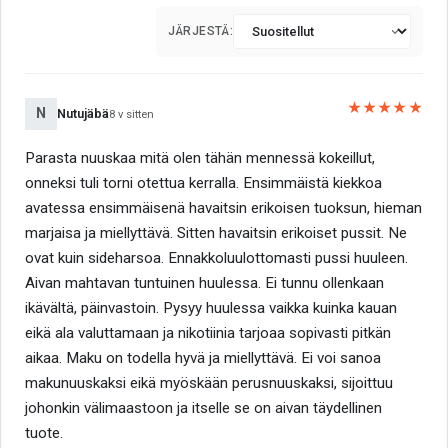
JÄRJESTÄ:
★★★★★
N
Nutujäbä
8 v sitten
Parasta nuuskaa mitä olen tähän mennessä kokeillut,
onneksi tuli torni otettua kerralla. Ensimmäistä kiekkoa
avatessa ensimmäisenä havaitsin erikoisen tuoksun, hieman
marjaisa ja miellyttävä. Sitten havaitsin erikoiset pussit. Ne
ovat kuin sideharsoa. Ennakkoluulottomasti pussi huuleen.
Aivan mahtavan tuntuinen huulessa. Ei tunnu ollenkaan
ikävältä, päinvastoin. Pysyy huulessa vaikka kuinka kauan
eikä ala valuttamaan ja nikotiinia tarjoaa sopivasti pitkän
aikaa. Maku on todella hyvä ja miellyttävä. Ei voi sanoa
makunuuskaksi eikä myöskään perusnuuskaksi, sijoittuu
johonkin välimaastoon ja itselle se on aivan täydellinen
tuote.