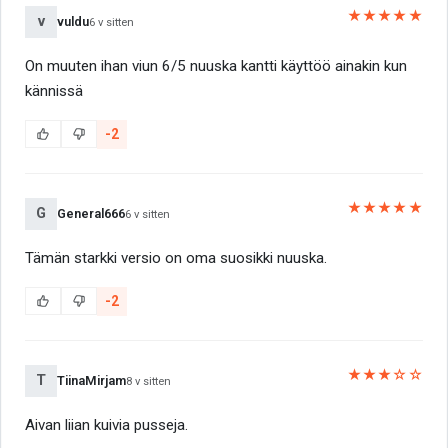
★★★★★
v
vuldu
6 v sitten
On muuten ihan viun 6/5 nuuska kantti käyttöö ainakin kun
kännissä
-2
★★★★★
G
General666
6 v sitten
Tämän starkki versio on oma suosikki nuuska.
-2
★★★☆☆
T
TiinaMirjam
8 v sitten
Aivan liian kuivia pusseja.