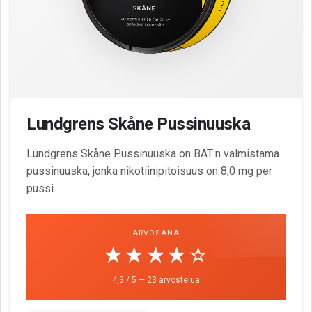
Lundgrens Skåne Pussinuuska
Lundgrens Skåne Pussinuuska on BAT:n valmistama
pussinuuska, jonka nikotiinipitoisuus on 8,0 mg per
pussi.
ARVOSANA
☆☆☆☆☆
★★★★★
4,3 / 5 — 23 arvostelua