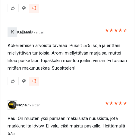
+3
★★★★☆
K
Kajjaani
8 v sitten
Kokeilemisen arvoista tavaraa. Pussit 5/5 isoja ja erittäin
miellyttävän tuntoisia. Aromi miellyttävän marjaisa, muttei
liikaa puske läpi. Tupakkakin maistuu jonkin verran. Ei tosiaan
mitään makunuuskaa. Suosittelen!
+3
★★★★★
Nöpä
7 v sitten
Vau! On muuten yksi parhaan makuisista nuuskista, jota
markkinoilta löytyy. Ei valu, eikä maistu paskalle. Heittämällä
5/5...