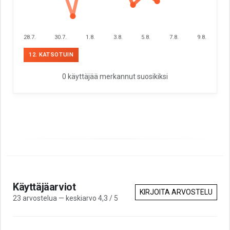
28.7.
30.7.
1.8.
3.8.
5.8.
7.8.
9.8.
12. KATSOTUIN
0 käyttäjää merkannut suosikiksi
Käyttäjäarviot
KIRJOITA ARVOSTELU
23 arvostelua — keskiarvo 4,3 / 5