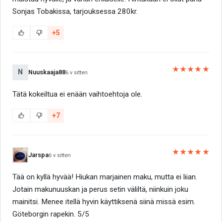
Sonjas Tobakissa, tarjouksessa 280kr.
+5
★★★★★
N
Nuuskaaja88
6 v sitten
Tätä kokeiltua ei enään vaihtoehtoja ole.
+7
★★★★★
Jarspa
6 v sitten
Tää on kyllä hyvää! Hiukan marjainen maku, mutta ei liian.
Jotain makunuuskan ja perus setin väliltä, niinkuin joku
mainitsi. Menee itellä hyvin käyttiksenä siinä missä esim.
Göteborgin rapekin. 5/5