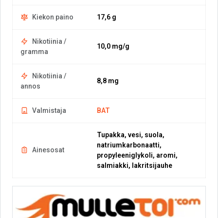
Kiekon paino
17,6 g
Nikotiinia /
10,0 mg/g
gramma
Nikotiinia /
8,8 mg
annos
Valmistaja
BAT
Tupakka, vesi, suola,
natriumkarbonaatti,
Ainesosat
propyleeniglykoli, aromi,
salmiakki, lakritsijauhe