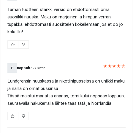
Tämän tuotteen starkki versio on ehdottomasti oma
suosikki nuuska. Maku on marjainen ja himpun verran
tupakka. ehdottomasti suosittelen kokeilemaan jos et oo jo
kokeillu!
★★★★☆
n
nappah
7 kk sitten
Lundgrensin nuuskassa ja nikotiinipusseissa on uniikki maku
ja näillä on omat pussinsa.
Tässä maistui marjat ja ananas, torni kului nopsaan loppuun,
seuraavalla hakukerralla lähtee taas tätä ja Norrlandia