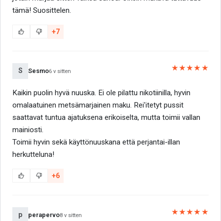
tämä! Suosittelen.
+7
★★★★★
S
Sesmo
6 v sitten
Kaikin puolin hyvä nuuska. Ei ole pilattu nikotiinilla, hyvin
omalaatuinen metsämarjainen maku. Rei'itetyt pussit
saattavat tuntua ajatuksena erikoiselta, mutta toimii vallan
mainiosti.
Toimii hyvin sekä käyttönuuskana että perjantai-illan
herkutteluna!
+6
★★★★★
p
perapervo
8 v sitten