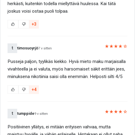
herkästi, kuitenkin todella miellyttävä huulessa. Kai tätä
joskus voisi ostaa puoli tolpaa.
+3
★★★★☆
t
timosuoyrjö
7 v sitten
Pusseja paljon, tyylikäs kiekko. Hyvä mieto maku marjaisalla
vivahteella ja ei valuta, myös harsomaiset säkit erittäin jees,
miinuksena nikotiinia saisi olla enemmän. Helposti silti 4/5
+4
★★★★☆
t
tumppide
9 v sitten
Positiivinen yllätys, ei mitään erityisen vahvaa, mutta
maistuu hyvälle, ja vähän erilaiselle. Hintakaan ei ollut paha