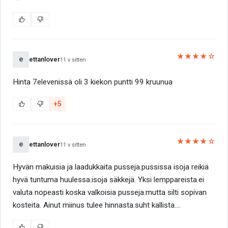
★★★★☆
e
ettanlover
11 v sitten
Hinta 7elevenissä oli 3 kiekon puntti 99 kruunua
+5
★★★★☆
e
ettanlover
11 v sitten
Hyvän makuisia ja laadukkaita pusseja.pussissa isoja reikiä
hyvä tuntuma huulessa.isoja säkkejä. Yksi lemppareista.ei
valuta nopeasti koska valkoisia pusseja.mutta silti sopivan
kosteita. Ainut miinus tulee hinnasta.suht kallista....