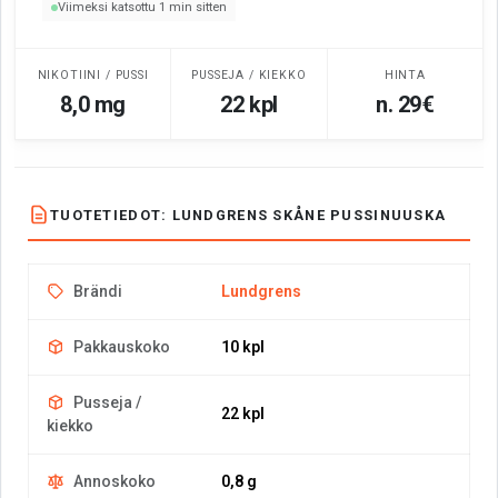
Viimeksi katsottu 1 min sitten
NIKOTIINI / PUSSI
PUSSEJA / KIEKKO
HINTA
8,0 mg
22 kpl
n. 29€
TUOTETIEDOT: LUNDGRENS SKÅNE PUSSINUUSKA
Brändi
Lundgrens
Pakkauskoko
10 kpl
Pusseja /
22 kpl
kiekko
Annoskoko
0,8 g