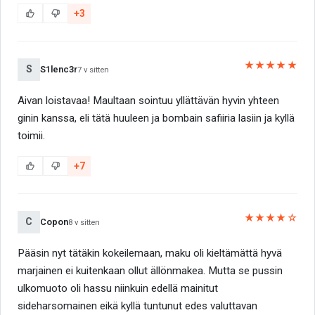
+3
★★★★★
S
S1lenc3r
7 v sitten
Aivan loistavaa! Maultaan sointuu yllättävän hyvin yhteen
ginin kanssa, eli tätä huuleen ja bombain safiiria lasiin ja kyllä
toimii.
+7
★★★★☆
C
Copon
8 v sitten
Pääsin nyt tätäkin kokeilemaan, maku oli kieltämättä hyvä
marjainen ei kuitenkaan ollut ällönmakea. Mutta se pussin
ulkomuoto oli hassu niinkuin edellä mainitut
sideharsomainen eikä kyllä tuntunut edes valuttavan