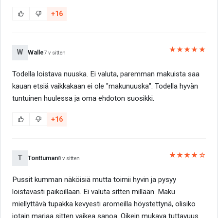
+16
★★★★★
W
Walle
7 v sitten
Todella loistava nuuska. Ei valuta, paremman makuista saa
kauan etsiä vaikkakaan ei ole "makunuuska". Todella hyvän
tuntuinen huulessa ja oma ehdoton suosikki.
+16
★★★★☆
T
Tonttuman
8 v sitten
Pussit kumman näköisiä mutta toimii hyvin ja pysyy
loistavasti paikoillaan. Ei valuta sitten millään. Maku
miellyttävä tupakka kevyesti aromeilla höystettynä, olisiko
jotain marjaa sitten vaikea sanoa. Oikein mukava tuttavuus