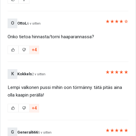
★★★★☆
O
OttoL
6 v sitten
Onko tietoa hinnasta/torni haaparannassa?
+4
★★★★★
K
Kokkels
2 v sitten
Lempi valkonen pussi mihin oon törmänny. tätä pitäs aina
olla kaapin perällä!
+4
★★★★★
G
General666
5 v sitten