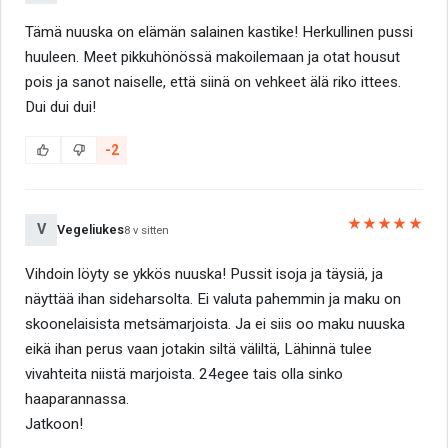
Tämä nuuska on elämän salainen kastike! Herkullinen pussi
huuleen. Meet pikkuhönössä makoilemaan ja otat housut
pois ja sanot naiselle, että siinä on vehkeet älä riko ittees.
Dui dui dui!
-2
★★★★★
V
Vegeliukes
8 v sitten
Vihdoin löyty se ykkös nuuska! Pussit isoja ja täysiä, ja
näyttää ihan sideharsolta. Ei valuta pahemmin ja maku on
skoonelaisista metsämarjoista. Ja ei siis oo maku nuuska
eikä ihan perus vaan jotakin siltä väliltä, Lähinnä tulee
vivahteita niistä marjoista. 24egee tais olla sinko
haaparannassa.
Jatkoon!