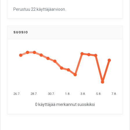
Perustuu 22 käyttäjäarvioon.
SUOSIO
26.7.
28.7.
30.7.
1.8.
3.8.
5.8.
7.8.
0 käyttäjää merkannut suosikiksi