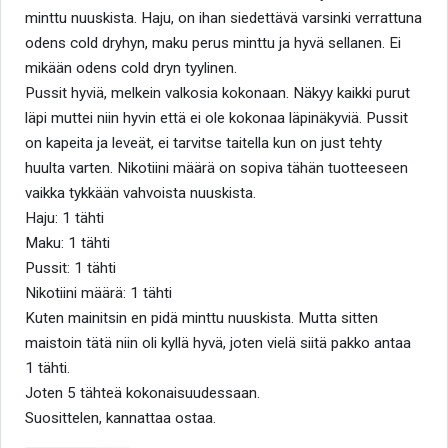
minttu nuuskista. Haju, on ihan siedettävä varsinki verrattuna
odens cold dryhyn, maku perus minttu ja hyvä sellanen. Ei
mikään odens cold dryn tyylinen.
Pussit hyviä, melkein valkosia kokonaan. Näkyy kaikki purut
läpi muttei niin hyvin että ei ole kokonaa läpinäkyviä. Pussit
on kapeita ja leveät, ei tarvitse taitella kun on just tehty
huulta varten. Nikotiini määrä on sopiva tähän tuotteeseen
vaikka tykkään vahvoista nuuskista.
Haju: 1 tähti
Maku: 1 tähti
Pussit: 1 tähti
Nikotiini määrä: 1 tähti
Kuten mainitsin en pidä minttu nuuskista. Mutta sitten
maistoin tätä niin oli kyllä hyvä, joten vielä siitä pakko antaa
1 tähti.
Joten 5 tähteä kokonaisuudessaan.
Suosittelen, kannattaa ostaa.