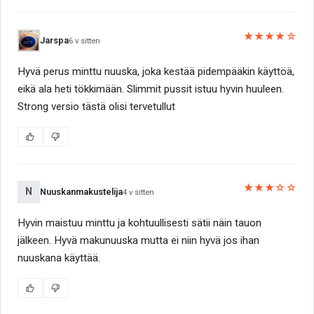
★★★★☆
Jarspa
6 v sitten
Hyvä perus minttu nuuska, joka kestää pidempääkin käyttöä,
eikä ala heti tökkimään. Slimmit pussit istuu hyvin huuleen.
Strong versio tästä olisi tervetullut
★★★☆☆
N
Nuuskanmakustelija
4 v sitten
Hyvin maistuu minttu ja kohtuullisesti sätii näin tauon
jälkeen. Hyvä makunuuska mutta ei niin hyvä jos ihan
nuuskana käyttää.