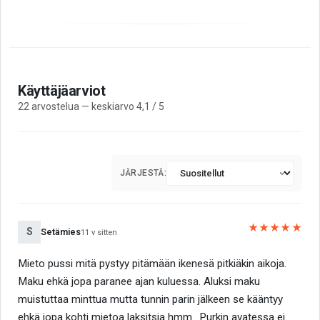
Käyttäjäarviot
22 arvostelua — keskiarvo 4,1 / 5
JÄRJESTÄ:
★★★★★
S
Setämies
11 v sitten
Mieto pussi mitä pystyy pitämään ikenesä pitkiäkin aikoja.
Maku ehkä jopa paranee ajan kuluessa. Aluksi maku
muistuttaa minttua mutta tunnin parin jälkeen se kääntyy
ehkä jopa kohti mietoa laksitsia hmm.. Purkin avatessa ei