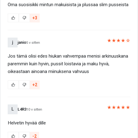
Oma suosisikki mintun makuisista ja plussaa slim pusseista
+3
★★★★☆
j
janio
5 v sitten
Jos tämä olisi edes hiukan vahvempaa menisi arkinuuskana
paremmin kuin hyvin, pussit loistavia ja maku hyvä,
oikeastaan ainoana miinuksena vahvuus
+2
★★★★★
L
L4R3
10 v sitten
Helvetin hyvää dille
-2