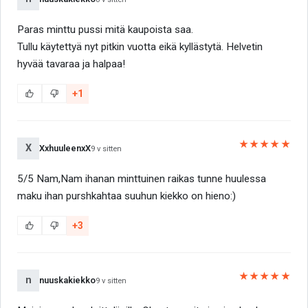
Paras minttu pussi mitä kaupoista saa.
Tullu käytettyä nyt pitkin vuotta eikä kyllästytä. Helvetin
hyvää tavaraa ja halpaa!
+1
★★★★★
X
XxhuuleenxX
9 v sitten
5/5 Nam,Nam ihanan minttuinen raikas tunne huulessa
maku ihan purshkahtaa suuhun kiekko on hieno:)
+3
★★★★★
n
nuuskakiekko
9 v sitten