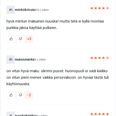
★★★★☆
m
mörköbörsäs
10 v sitten
hyvä mintun makuinen nuuska! mutta tätä ei kyllä montaa
purkkia jaksa käyttää putkeen..
+3
★★★★☆
m
mutsismärkä
4 v sitten
on vitun hyvä maku. slimmi pussit. huonopuoli ei sädi kiekko
on vitun pieni menee vaikka persevakoon. on hyvää tästä tuli
käyttönuuska
-2
★★★★★
n
nuuskakiekko
8 v sitten