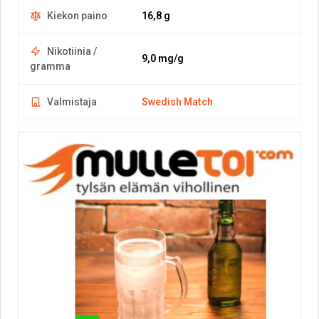
Kiekon paino
16,8 g
Nikotiinia /
9,0 mg/g
gramma
Valmistaja
Swedish Match