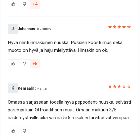
+4
★★★★☆
J
Juhannus
10 v sitten
Hyvä mintunmakuinen nuuska. Pussien koostumus sekä
muoto on hyvä ja haju miellyttävä. Hintakin on ok.
+5
★★★☆☆
K
Kenraali
10 v sitten
Omassa sarjassaan todella hyvä pepsodent-nuuska, selvästi
parempi kuin Offroadit sun muut. Omaan makuun 3/5,
näiden ystäville aika varma 5/5 mikäli ei tarvitse vahvempaa.