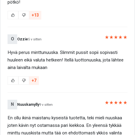
pötkö!
+13
★★★★★
O
Ozzie
5 v sitten
Hyvä perus minttunuuska. Slimmit pussit sopii sopivasti
huuleen eikä valuta hetkeen! Itellä luottonuuska, jota lähtee
aina laivalta mukaan
+7
★★★★★
N
Nuuskamylly
9 v sitten
En ollu ikinä maistanu kyseistä tuotetta, teki mieli nuuskaa
joten kävin nyt ostamassa pari kiekkoa. En yleensä tykkää
minttu nuuskista mutta tää on ehdottomasti ykkös valinta