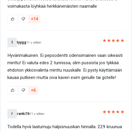
voimakasta löyhkää herkkänenäisten naamalle
+14
★★★★★
t
tyygg
11 v sitten
Hyvänmakuinen. Ei pepsodentti odensimainen vaan oikeasti
minttu! Ei valuta edes 2 tunnissa, slim pussista jos tykkää
ehdoton ykkösvalinta minttu nuuskalle. Ei pysty käyttämään
kauaa putkeen mutta oiva kaveri esim genulle tai götelle!
+6
★★★★★
r
ranki76
11 v sitten
Todella hyvä laatumuju halpisnuuskan hinnalla. 229 kruunua