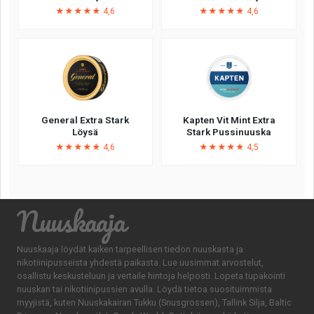
★★★★★ 4,6
★★★★★ 4,6
General Extra Stark
Kapten Vit Mint Extra
Löysä
Stark Pussinuuska
★★★★★ 4,6
★★★★★ 4,5
Nuuskaaja
Nuuskaaja löydät kaiken tarpeellisen tiedon nuuskasta ja
nikotiinipusseista yhdestä paikasta. Lue uusimmat arvostelut,
osallistu keskusteluun ja vertaile hintoja helposti. Lopeta tupakointi
nuuskan tai nikotiinipussien avulla. Löydä tietoa suosituimmista
myyjistä, kuten Nuuskakairan Tukku (Snusgrossen), Tallink Silja, Baltic