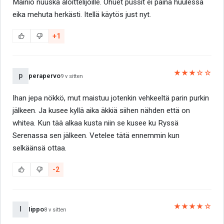
Mainio nuuska aloittelijoille. Ohuet pussit ei paina huulessa
eika mehuta herkästi. Itellä käytös just nyt.
+1
★★★☆☆
p
perapervo
9 v sitten
Ihan jepa nökkö, mut maistuu jotenkin vehkeeltä parin purkin
jälkeen. Ja kusee kyllä aika äkkiä siihen nähden että on
whitea. Kun tää alkaa kusta niin se kusee ku Ryssä
Serenassa sen jälkeen. Vetelee tätä ennemmin kun
selkäänsä ottaa.
-2
★★★★☆
I
Iippo
8 v sitten