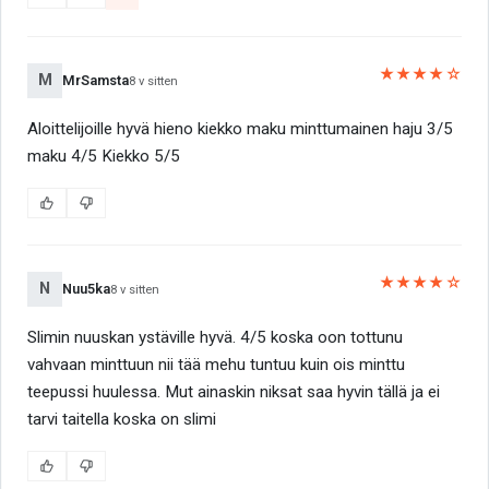
★★★★☆
M
MrSamsta
8 v sitten
Aloittelijoille hyvä hieno kiekko maku minttumainen haju 3/5
maku 4/5 Kiekko 5/5
★★★★☆
N
Nuu5ka
8 v sitten
Slimin nuuskan ystäville hyvä. 4/5 koska oon tottunu
vahvaan minttuun nii tää mehu tuntuu kuin ois minttu
teepussi huulessa. Mut ainaskin niksat saa hyvin tällä ja ei
tarvi taitella koska on slimi