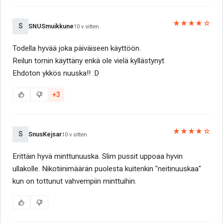
★★★★☆
S
SNUSmuikkune
10 v sitten
Todella hyvää joka päiväiseen käyttöön.
Reilun tornin käyttäny enkä ole vielä kyllästynyt
Ehdoton ykkös nuuska!! :D
+3
★★★★☆
S
SnusKejsar
10 v sitten
Erittäin hyvä minttunuuska. Slim pussit uppoaa hyvin
ullakolle. Nikotiinimäärän puolesta kuitenkin "neitinuuskaa"
kun on tottunut vahvempiin minttuihin.