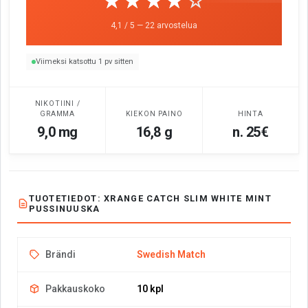
☆☆☆☆☆
★★★★★
4,1 / 5 — 22 arvostelua
Viimeksi katsottu 1 pv sitten
NIKOTIINI /
GRAMMA
KIEKON PAINO
HINTA
9,0 mg
16,8 g
n. 25€
TUOTETIEDOT: XRANGE CATCH SLIM WHITE MINT
PUSSINUUSKA
Brändi
Swedish Match
Pakkauskoko
10 kpl