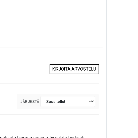
KIRJOITA ARVOSTELU
JÄRJESTÄ:
suolaista hieman seassa. Ei valuta herkästi,