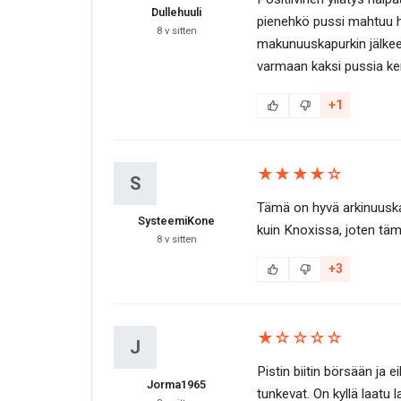
Dullehuuli
pienehkö pussi mahtuu hy
8 v sitten
makunuuskapurkin jälkeen
varmaan kaksi pussia ke
+1
★★★★☆
S
Tämä on hyvä arkinuuska.
SysteemiKone
kuin Knoxissa, joten täm
8 v sitten
+3
★☆☆☆☆
J
Pistin biitin börsään ja 
Jorma1965
tunkevat. On kyllä laatu