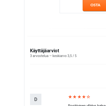
Käyttäjäarviot
3 arvostelua — keskiarvo 3,5 / 5
★★★★☆
D
Positiivinen yllätys halp