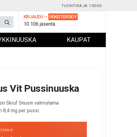
TUONTIRAJA 1000G
KIRJAUDU
—
REKISTERÖIDY
10 106 jäsentä.
YKKINUUSKA
KAUPAT
s Vit Pussinuuska
on Skruf Snusin valmistama
n 8,4 mg per pussi.
OSANA