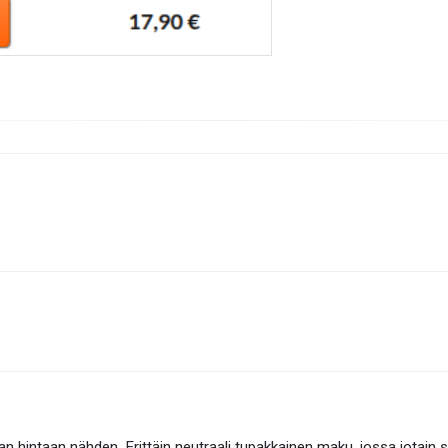
aan hintaan nähden. Erittäin neutraali tupakkainen maku, jossa jotain 