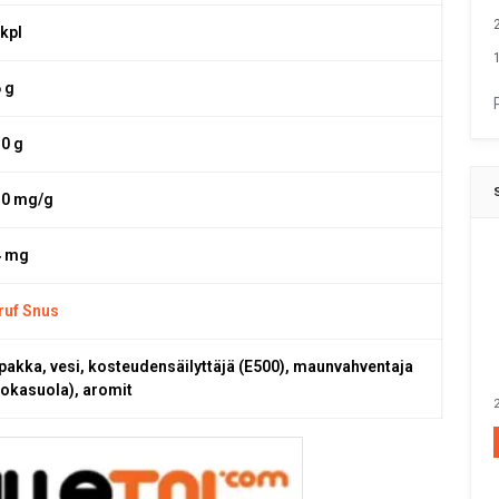
 kpl
1
6 g
,0 g
,0 mg/g
4 mg
ruf Snus
pakka, vesi, kosteudensäilyttäjä (E500), maunvahventaja
uokasuola), aromit
2