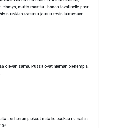
 elämys, mutta maistuu ihanan tavalliselle parin
ihin nuuskien tottunut joutuu tosin laittamaan
ttaa olevan sama. Pussit ovat hieman pienempiä,
.
lta... ei herran pieksut mitä lie paskaa ne näihin
2006.