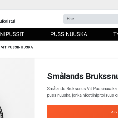
ulkaistu!
INIPUSSIT
PUSSINUUSKA
T
VIT PUSSINUUSKA
Smålands Brukssnu
Smålands Brukssnus Vit Pussinuuska 
pussinuuska, jonka nikotiinipitoisuus o
ARV