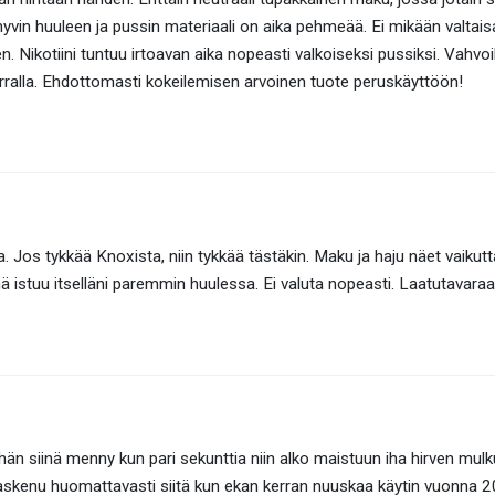
vin huuleen ja pussin materiaali on aika pehmeää. Ei mikään valtaisa
. Nikotiini tuntuu irtoavan aika nopeasti valkoiseksi pussiksi. Vahvo
rralla. Ehdottomasti kokeilemisen arvoinen tuote peruskäyttöön!
 Jos tykkää Knoxista, niin tykkää tästäkin. Maku ja haju näet vaiku
ä istuu itselläni paremmin huulessa. Ei valuta nopeasti. Laatutavaraa
eihän siinä menny kun pari sekunttia niin alko maistuun iha hirven mulku
 laskenu huomattavasti siitä kun ekan kerran nuuskaa käytin vuonna 