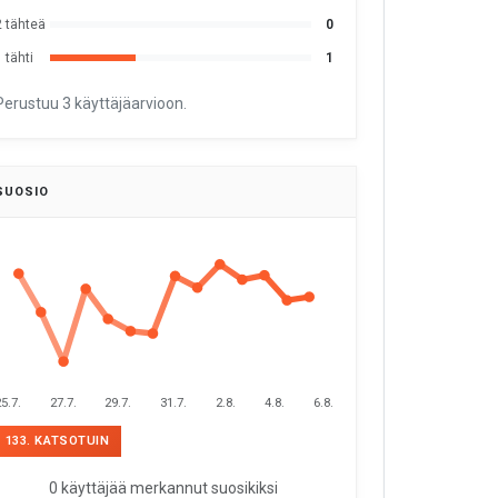
2 tähteä
0
 tähti
1
Perustuu 3 käyttäjäarvioon.
SUOSIO
5.7.
27.7.
29.7.
31.7.
2.8.
4.8.
6.8.
133. KATSOTUIN
0 käyttäjää merkannut suosikiksi