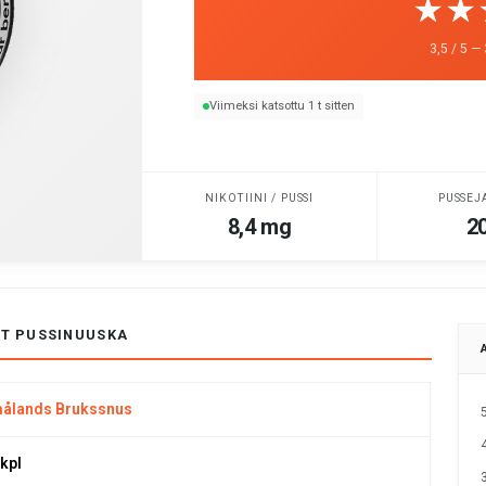
☆☆
★★
3,5 / 5 —
Viimeksi katsottu 1 t sitten
NIKOTIINI / PUSSI
PUSSEJ
8,4 mg
20
IT PUSSINUUSKA
ålands Brukssnus
 kpl