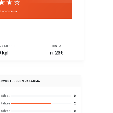
☆☆☆
★★★
 3 arvostelua
A / KIEKKO
HINTA
 kpl
n. 23€
ARVOSTELUJEN JAKAUMA
5 tähteä
0
4 tähteä
2
3 tähteä
0