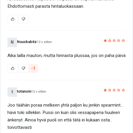
Ehdottomasti parasta hintaluokassaan.
★☆☆☆☆
Nuuskabitz
N
12 v sitten
Aika lailla mauton, mutta hinnasta plussaa, jos on paha päivä
-1
★☆☆☆☆
totanoin
t
12 v sitten
Joo täähän poraa melkeen yhtä paljon ku jenkin spearmint...
hävii toki sillekkin. Pussi on kuin olis vessapaperia huuleen
änkenyt. Ainoa hyvä puoli on että tätä ei kukaan osta..
toivottavasti