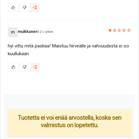
-2
★☆☆☆☆
muikkunen
m
12 v sitten
hyi vittu mitä paskaa! Maistuu hirveälle ja vahvuudesta ei oo
kuullukaan
-2
Tuotetta ei voi enää arvostella, koska sen
valmistus on lopetettu.