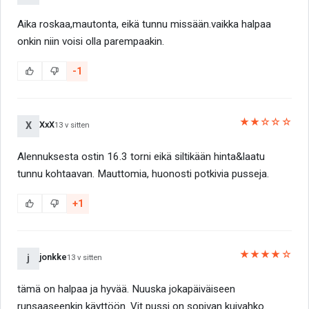
Aika roskaa,mautonta, eikä tunnu missään.vaikka halpaa
onkin niin voisi olla parempaakin.
-1
★★☆☆☆
XxX
X
13 v sitten
Alennuksesta ostin 16.3 torni eikä siltikään hinta&laatu
tunnu kohtaavan. Mauttomia, huonosti potkivia pusseja.
+1
★★★★☆
jonkke
j
13 v sitten
tämä on halpaa ja hyvää. Nuuska jokapäiväiseen
runsaaseenkin käyttöön. Vit pussi on sopivan kuivahko.