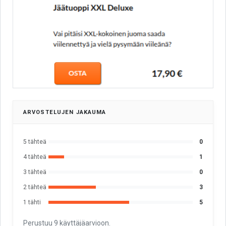
ARVOSTELUJEN JAKAUMA
5 tähteä
0
4 tähteä
1
3 tähteä
0
2 tähteä
3
1 tähti
5
Perustuu 9 käyttäjäarvioon.