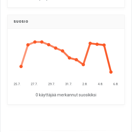
SUOSIO
25.7.
27.7.
29.7.
31.7.
2.8.
4.8.
6.8.
0 käyttäjää merkannut suosikiksi