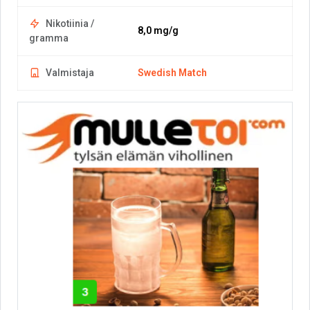
Nikotiinia /
8,0 mg/g
gramma
Valmistaja
Swedish Match