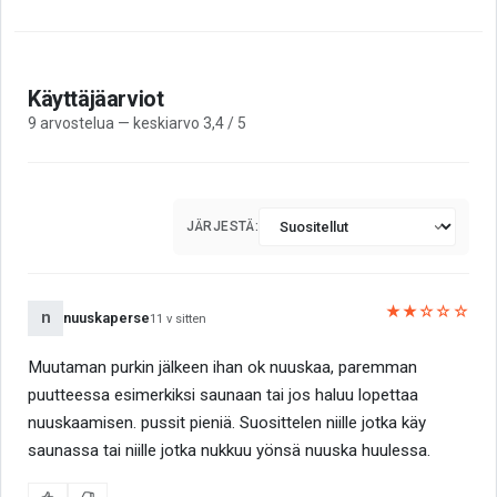
Käyttäjäarviot
9 arvostelua — keskiarvo 3,4 / 5
JÄRJESTÄ:
★★☆☆☆
n
nuuskaperse
11 v sitten
Muutaman purkin jälkeen ihan ok nuuskaa, paremman
puutteessa esimerkiksi saunaan tai jos haluu lopettaa
nuuskaamisen. pussit pieniä. Suosittelen niille jotka käy
saunassa tai niille jotka nukkuu yönsä nuuska huulessa.