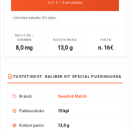
3,4 / 5 — 9 arvostelua
Viimeksi katsottu 20 t sitten
NIKOTIINI /
GRAMMA
KIEKON PAINO
HINTA
8,0 mg
13,0 g
n. 16€
TUOTETIEDOT: KALIBER VIT SPECIAL PUSSINUUSKA
Brändi
Swedish Match
Pakkauskoko
10 kpl
Kiekon paino
13,0 g