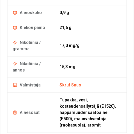
Annoskoko
0,9 g
Kiekon paino
21,6 g
Nikotiinia /
17,0 mg/g
gramma
Nikotiinia /
15,3 mg
annos
Valmistaja
Skruf Snus
Tupakka, vesi,
kosteudensäilyttäjä (E1520),
Ainesosat
happamuudensäätöaine
(E500), maunvahventaja
(ruokasuola), aromit