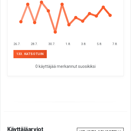
26.7.
28.7.
30.7.
1.8.
3.8.
5.8.
7.8.
133. KATSOTUIN
0 käyttäjää merkannut suosikiksi
Käyttäjäarviot