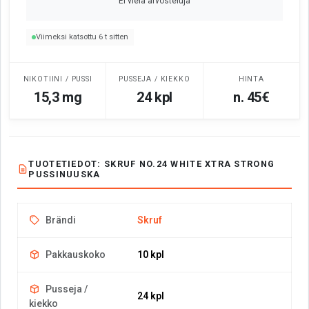
Ei vielä arvosteluja
Viimeksi katsottu 6 t sitten
NIKOTIINI / PUSSI
PUSSEJA / KIEKKO
HINTA
15,3 mg
24 kpl
n. 45€
TUOTETIEDOT: SKRUF NO.24 WHITE XTRA STRONG
PUSSINUUSKA
Brändi
Skruf
Pakkauskoko
10 kpl
Pusseja /
24 kpl
kiekko