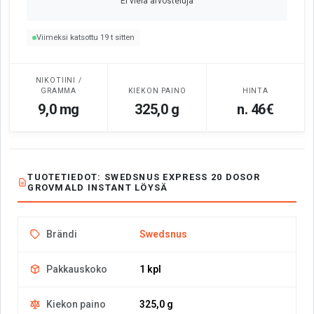
Ei vielä arvosteluja
Viimeksi katsottu 19 t sitten
NIKOTIINI /
GRAMMA
KIEKON PAINO
HINTA
9,0 mg
325,0 g
n. 46€
TUOTETIEDOT: SWEDSNUS EXPRESS 20 DOSOR
GROVMALD INSTANT LÖYSÄ
Brändi
Swedsnus
Pakkauskoko
1 kpl
Kiekon paino
325,0 g