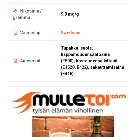
Nikotiinia /
9,0 mg/g
gramma
Valmistaja
Swedsnus
Tupakka, suola,
happamuudensäätöaine
Ainesosat
(E500), kosteudensäilyttäjät
(E1520, E422), sakeuttamisaine
(E415)