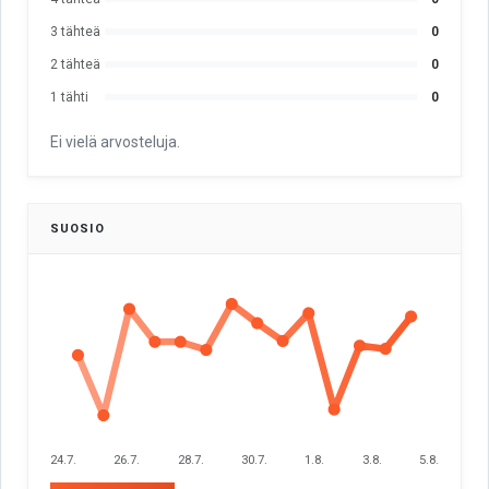
3 tähteä
0
2 tähteä
0
1 tähti
0
Ei vielä arvosteluja.
SUOSIO
24.7.
26.7.
28.7.
30.7.
1.8.
3.8.
5.8.