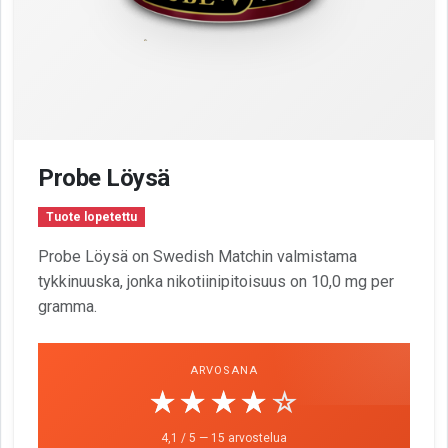
Probe Löysä
Tuote lopetettu
Probe Löysä on Swedish Matchin valmistama
tykkinuuska, jonka nikotiinipitoisuus on 10,0 mg per
gramma.
ARVOSANA
☆☆☆☆☆
★★★★★
4,1 / 5 — 15 arvostelua