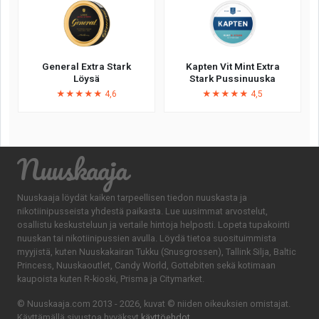
General Extra Stark
Kapten Vit Mint Extra
Löysä
Stark Pussinuuska
★★★★★ 4,6
★★★★★ 4,5
Nuuskaaja
Nuuskaaja löydät kaiken tarpeellisen tiedon nuuskasta ja
nikotiinipusseista yhdestä paikasta. Lue uusimmat arvostelut,
osallistu keskusteluun ja vertaile hintoja helposti. Lopeta tupakointi
nuuskan tai nikotiinipussien avulla. Löydä tietoa suosituimmista
myyjistä, kuten Nuuskakairan Tukku (Snusgrossen), Tallink Silja, Baltic
Princess, Nuuskaoutlet, Candy World, Gottebiten sekä kotimaan
kaupoista kuten R-kioski, Prisma ja Citymarket.
© Nuuskaaja.com 2013 - 2026, kuvat © niiden oikeuksien omistajat.
Käyttämällä sivustoa hyväksyt
käyttöehdot