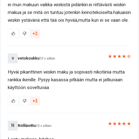
ei mun makuun vaikka wiskistä pidänkin.ei riittävästi wiskin
makua ja se mitä on tuntuu jotenkin keinotekoiselta.haluaisin
wiskin ystävänä että tää ois hyvää,mutta kun ei se vaan ole.
+2
★★★★☆
v
vetokoukku
10 v sitten
Hyväi pikanttinen wiskin maku ja sopivasti nikotiinia mutta
rankka ikenille. Pysyy kasassa pitkään mutta ei jatkuvaan
käyttöön soveltuvaa
+2
★★★★★
N
Nölliävittu
10 v sitten