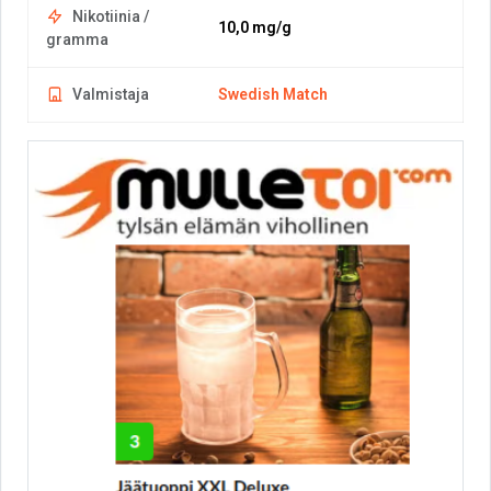
Nikotiinia /
10,0 mg/g
gramma
Valmistaja
Swedish Match