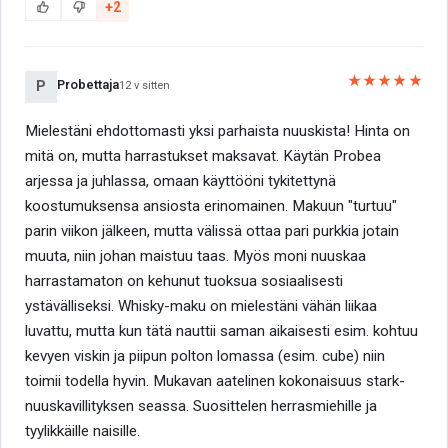
+2
★★★★★
Probettaja
P
12 v sitten
Mielestäni ehdottomasti yksi parhaista nuuskista! Hinta on
mitä on, mutta harrastukset maksavat. Käytän Probea
arjessa ja juhlassa, omaan käyttööni tykitettynä
koostumuksensa ansiosta erinomainen. Makuun "turtuu"
parin viikon jälkeen, mutta välissä ottaa pari purkkia jotain
muuta, niin johan maistuu taas. Myös moni nuuskaa
harrastamaton on kehunut tuoksua sosiaalisesti
ystävälliseksi. Whisky-maku on mielestäni vähän liikaa
luvattu, mutta kun tätä nauttii saman aikaisesti esim. kohtuu
kevyen viskin ja piipun polton lomassa (esim. cube) niin
toimii todella hyvin. Mukavan aatelinen kokonaisuus stark-
nuuskavillityksen seassa. Suosittelen herrasmiehille ja
tyylikkäille naisille.