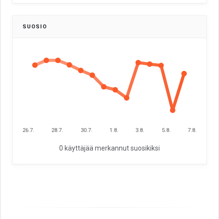
SUOSIO
26.7.
28.7.
30.7.
1.8.
3.8.
5.8.
7.8.
0 käyttäjää merkannut suosikiksi