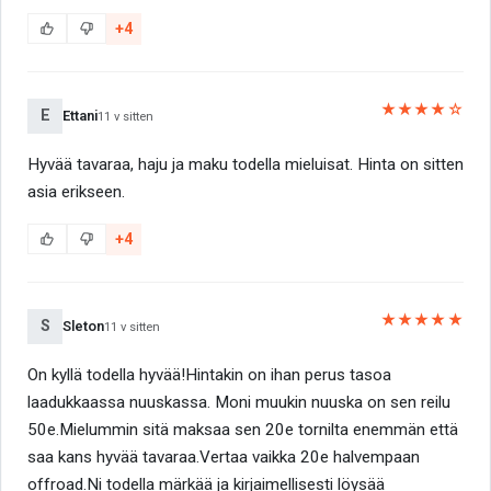
+4
★★★★☆
E
Ettani
11 v sitten
Hyvää tavaraa, haju ja maku todella mieluisat. Hinta on sitten
asia erikseen.
+4
★★★★★
S
Sleton
11 v sitten
On kyllä todella hyvää!Hintakin on ihan perus tasoa
laadukkaassa nuuskassa. Moni muukin nuuska on sen reilu
50e.Mielummin sitä maksaa sen 20e tornilta enemmän että
saa kans hyvää tavaraa.Vertaa vaikka 20e halvempaan
offroad.Ni todella märkää ja kirjaimellisesti löysää