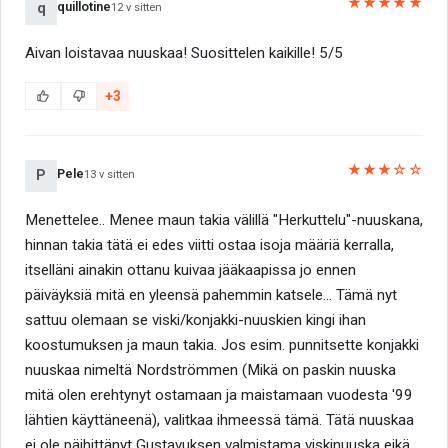
★★★★★
quillotine
q
12 v sitten
Aivan loistavaa nuuskaa! Suosittelen kaikille! 5/5
+3
★★★☆☆
Pele
P
13 v sitten
Menettelee.. Menee maun takia välillä "Herkuttelu"-nuuskana,
hinnan takia tätä ei edes viitti ostaa isoja määriä kerralla,
itselläni ainakin ottanu kuivaa jääkaapissa jo ennen
päiväyksiä mitä en yleensä pahemmin katsele... Tämä nyt
sattuu olemaan se viski/konjakki-nuuskien kingi ihan
koostumuksen ja maun takia. Jos esim. punnitsette konjakki
nuuskaa nimeltä Nordströmmen (Mikä on paskin nuuska
mitä olen erehtynyt ostamaan ja maistamaan vuodesta '99
lähtien käyttäneenä), valitkaa ihmeessä tämä. Tätä nuuskaa
ei ole päihittänyt Gustavuksen valmistama viskinuuska eikä