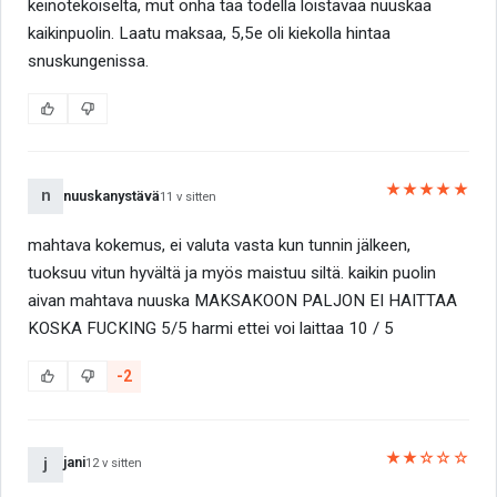
keinotekoiselta, mut onha tää todella loistavaa nuuskaa
kaikinpuolin. Laatu maksaa, 5,5e oli kiekolla hintaa
snuskungenissa.
★★★★★
n
nuuskanystävä
11 v sitten
mahtava kokemus, ei valuta vasta kun tunnin jälkeen,
tuoksuu vitun hyvältä ja myös maistuu siltä. kaikin puolin
aivan mahtava nuuska MAKSAKOON PALJON EI HAITTAA
KOSKA FUCKING 5/5 harmi ettei voi laittaa 10 / 5
-2
★★☆☆☆
jani
j
12 v sitten