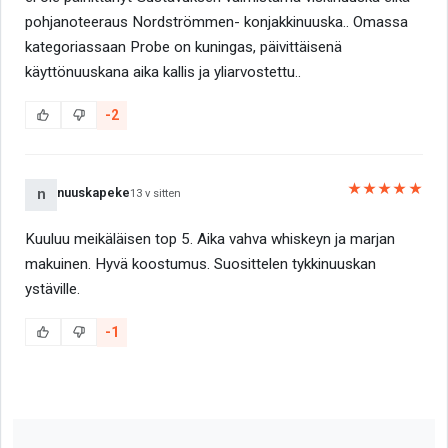
pohjanoteeraus Nordströmmen- konjakkinuuska.. Omassa
kategoriassaan Probe on kuningas, päivittäisenä
käyttönuuskana aika kallis ja yliarvostettu..
-2
★★★★★
nuuskapeke
n
13 v sitten
Kuuluu meikäläisen top 5. Aika vahva whiskeyn ja marjan
makuinen. Hyvä koostumus. Suosittelen tykkinuuskan
ystäville.
-1