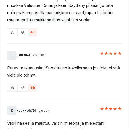
nuuskaa.Valuu heti 5min jälkeen.Käyttäny pitkään jo tätä
enimmäkseen.Välillä pari prk,knoxia,skruf,rapea tai jotain
muuta tarttuu mukkaan ihan vaihtelun vuoks.
+1
★★★★★
iron man
i
12 v sitten
Paras makunuuska! Suosittelen kokeilemaan jos joku ei sitä
vielä ole tehnyt.
+6
★★★★★
k
kuukkeli76
11 v sitten
Viski haisee ja maistuu varsin mietona ja mielestäni