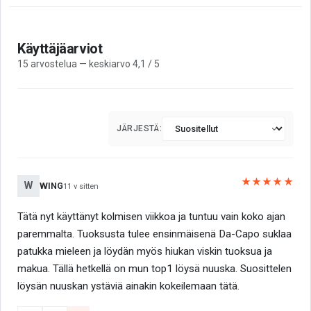
Käyttäjäarviot
15 arvostelua — keskiarvo 4,1 / 5
JÄRJESTÄ:
★★★★★
W
WING
11 v sitten
Tätä nyt käyttänyt kolmisen viikkoa ja tuntuu vain koko ajan
paremmalta. Tuoksusta tulee ensinmäisenä Da-Capo suklaa
patukka mieleen ja löydän myös hiukan viskin tuoksua ja
makua. Tällä hetkellä on mun top1 löysä nuuska. Suosittelen
löysän nuuskan ystäviä ainakin kokeilemaan tätä.