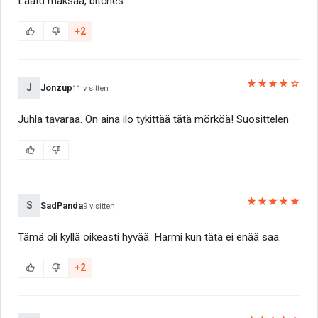
Laatu maksaa, bitches
+2
★★★★☆
J
Jonzup
11 v sitten
Juhla tavaraa. On aina ilo tykittää tätä mörköä! Suosittelen
★★★★★
S
SadPanda
9 v sitten
Tämä oli kyllä oikeasti hyvää. Harmi kun tätä ei enää saa.
+2