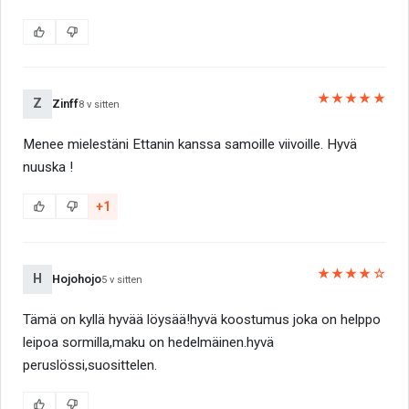
★★★★★
Z
Zinff
8 v sitten
Menee mielestäni Ettanin kanssa samoille viivoille. Hyvä
nuuska !
+1
★★★★☆
H
Hojohojo
5 v sitten
Tämä on kyllä hyvää löysää!hyvä koostumus joka on helppo
leipoa sormilla,maku on hedelmäinen.hyvä
peruslössi,suosittelen.