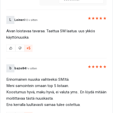
★★★★★
L
Leineri
10 v sitten
Aivan loistavaa tavaraa. Taattua SM laatua. uus ykkös
käyttönuuska.
+5
★★★★★
b
baze84
9 v sitten
Erinomainen nuuska vaihteeksi SM:ltä.
Meni samointein omaan top 5 listaan.
Koostumus hyvä, maku hyvä, ei valuta yms.. En löydä mitään
moitittavaa tästä nuuskasta.
Ens kerralla luultavasti samaa tulee ostettua.