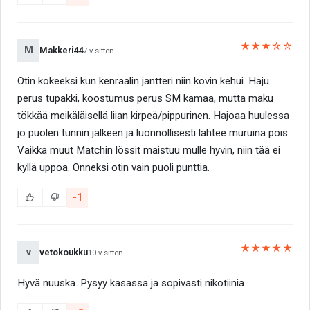
★★★☆☆
M
Makkeri44
7 v sitten
Otin kokeeksi kun kenraalin jantteri niin kovin kehui. Haju
perus tupakki, koostumus perus SM kamaa, mutta maku
tökkää meikäläisellä liian kirpeä/pippurinen. Hajoaa huulessa
jo puolen tunnin jälkeen ja luonnollisesti lähtee muruina pois.
Vaikka muut Matchin lössit maistuu mulle hyvin, niin tää ei
kyllä uppoa. Onneksi otin vain puoli punttia.
-1
★★★★★
v
vetokoukku
10 v sitten
Hyvä nuuska. Pysyy kasassa ja sopivasti nikotiinia.