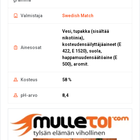
gramma
Valmistaja
Swedish Match
Vesi, tupakka (sisältää
nikotiinia),
kosteudensäilyttäjäaineet (E
Ainesosat
422, E 1520), suola,
happamuudensäätöaine (E
500), aromit.
Kosteus
58 %
pH-arvo
8,4