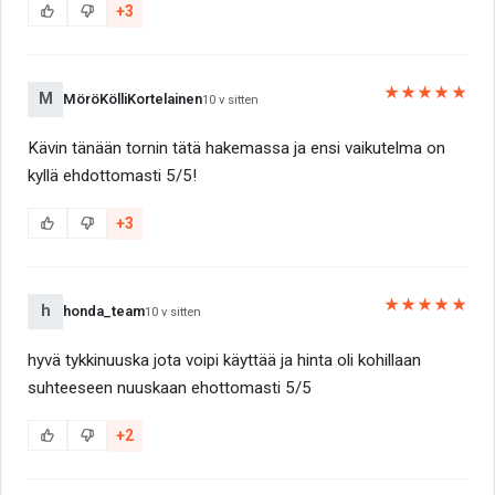
+3
★★★★★
M
MöröKölliKortelainen
10 v sitten
Kävin tänään tornin tätä hakemassa ja ensi vaikutelma on
kyllä ehdottomasti 5/5!
+3
★★★★★
h
honda_team
10 v sitten
hyvä tykkinuuska jota voipi käyttää ja hinta oli kohillaan
suhteeseen nuuskaan ehottomasti 5/5
+2