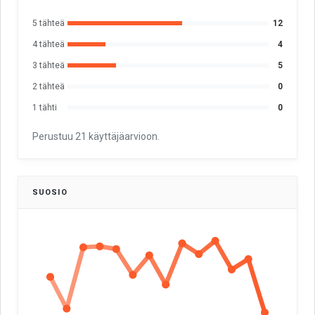
5 tähteä
12
4 tähteä
4
3 tähteä
5
2 tähteä
0
1 tähti
0
Perustuu 21 käyttäjäarvioon.
SUOSIO