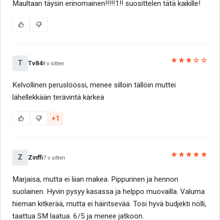
Maultaan täysin erinomainen!!!!!1!! suosittelen tätä kaikille!
★★★☆☆
T
Tv84
8 v sitten
Kelvollinen peruslöössi, menee silloin tällöin muttei
lähellekkään terävintä kärkeä
+1
★★★★★
Z
Zinffi
7 v sitten
Marjaisa, mutta ei liian makea. Pippurinen ja hennon
suolainen. Hyvin pysyy kasassa ja helppo muovailla. Valuma
hieman kitkerää, mutta ei häiritsevää. Tosi hyvä budjekti nölli,
taattua SM laatua. 6/5 ja menee jatkoon.