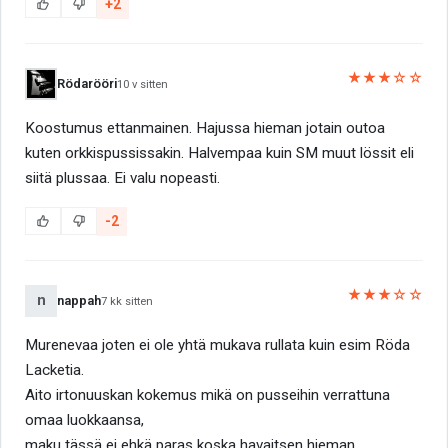
+2
★★★☆☆
Rödarööri
10 v sitten
Koostumus ettanmainen. Hajussa hieman jotain outoa
kuten orkkispussissakin. Halvempaa kuin SM muut lössit eli
siitä plussaa. Ei valu nopeasti.
-2
★★★☆☆
n
nappah
7 kk sitten
Murenevaa joten ei ole yhtä mukava rullata kuin esim Röda
Lacketia.
Aito irtonuuskan kokemus mikä on pusseihin verrattuna
omaa luokkaansa,
maku tässä ei ehkä paras koska havaitsen hieman