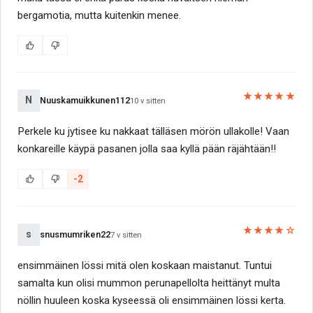
bergamotia, mutta kuitenkin menee.
★★★★★
N
Nuuskamuikkunen112
10 v sitten
Perkele ku jytisee ku nakkaat tälläsen mörön ullakolle! Vaan
konkareille käypä pasanen jolla saa kyllä pään räjähtään!!
-2
★★★★☆
s
snusmumriken22
7 v sitten
ensimmäinen lössi mitä olen koskaan maistanut. Tuntui
samalta kun olisi mummon perunapellolta heittänyt multa
nöllin huuleen koska kyseessä oli ensimmäinen lössi kerta.