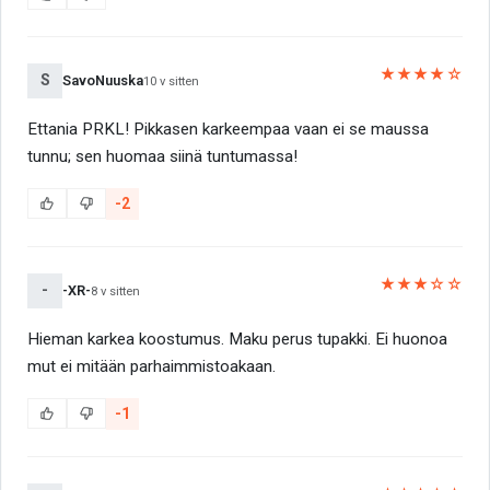
★★★★☆
S
SavoNuuska
10 v sitten
Ettania PRKL! Pikkasen karkeempaa vaan ei se maussa
tunnu; sen huomaa siinä tuntumassa!
-2
★★★☆☆
-
-XR-
8 v sitten
Hieman karkea koostumus. Maku perus tupakki. Ei huonoa
mut ei mitään parhaimmistoakaan.
-1