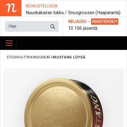
N
KESKUSTELUSSA
Nuuskakairan tukku / Snusgrossen (Haaparanta)
KIRJAUDU
—
REKISTERÖIDY
10 106 jäsentä.
ETUSIVU
TYKKINUUSKAT
MUSTANG LÖYSÄ