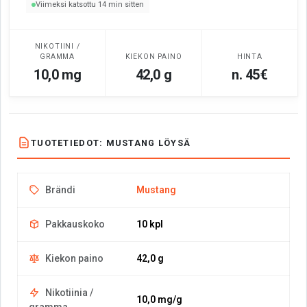
Viimeksi katsottu 14 min sitten
NIKOTIINI /
GRAMMA
KIEKON PAINO
HINTA
10,0 mg
42,0 g
n. 45€
TUOTETIEDOT: MUSTANG LÖYSÄ
Brändi
Mustang
Pakkauskoko
10 kpl
Kiekon paino
42,0 g
Nikotiinia /
10,0 mg/g