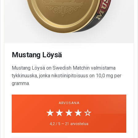
Mustang Löysä
Mustang Löysä on Swedish Matchin valmistama
tykkinuuska, jonka nikotiinipitoisuus on 10,0 mg per
gramma.
ARVOSANA
☆☆☆☆☆
★★★★★
4,2 / 5 — 21 arvostelua