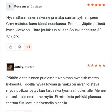
★★★★★
P
Pussijussi
10 v sitten
Hyvä Ettanmainen rakenne ja maku samantyylinen, pieni
Grov maistuu kans tässä nuuskassa. Pörisee yläpömpelissä
hyvin. Jatkoon. Hinta joulukuun alussa Snuskungenissa 38
Kr / prk
+1
★★★★★
Jönky
7 v sitten
Pötkön ostin hinnan puolesta tukholman swedish match
liikkeestä. Todella hyvää löysää ja maku on aivan loistava
myös potkua löytyy kun tarpeeksi työntää huulen alle. Menee
ostoslistalle next time myös. Ei miinuksia pelkkää plussaa
taattua SM laatua halvemalla hinnalla.