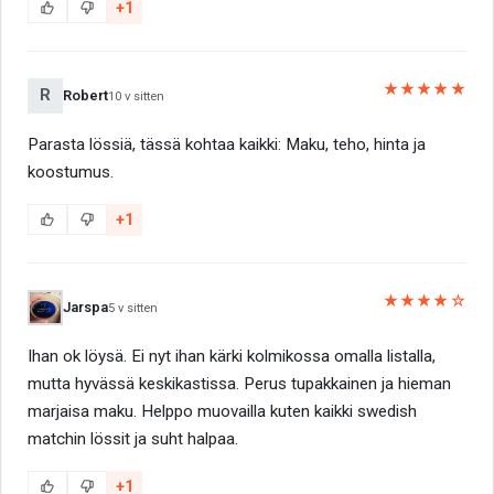
+1
★★★★★
R
Robert
10 v sitten
Parasta lössiä, tässä kohtaa kaikki: Maku, teho, hinta ja
koostumus.
+1
★★★★☆
Jarspa
5 v sitten
Ihan ok löysä. Ei nyt ihan kärki kolmikossa omalla listalla,
mutta hyvässä keskikastissa. Perus tupakkainen ja hieman
marjaisa maku. Helppo muovailla kuten kaikki swedish
matchin lössit ja suht halpaa.
+1