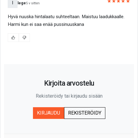
★★★★★
l
lege
5 v sitten
Hyvä nuuska hintalaatu suhteeltaan. Maistuu laadukkaalle.
Harmi kun ei saa enää pussinuuskana
Kirjoita arvostelu
Rekisteröidy tai kirjaudu sisään
KIRJAUDU
REKISTERÖIDY