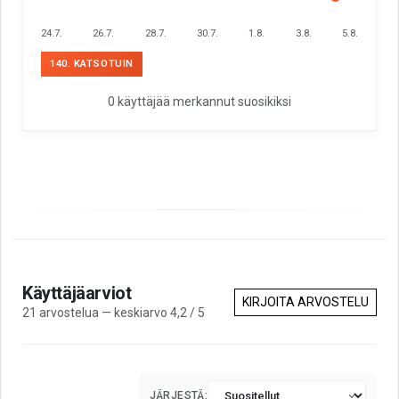
24.7.
26.7.
28.7.
30.7.
1.8.
3.8.
5.8.
140. KATSOTUIN
0 käyttäjää merkannut suosikiksi
Käyttäjäarviot
KIRJOITA ARVOSTELU
21 arvostelua — keskiarvo 4,2 / 5
JÄRJESTÄ: