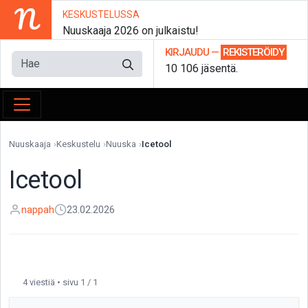
N
KESKUSTELUSSA
Nuuskaaja 2026 on julkaistu!
KIRJAUDU
—
REKISTERÖIDY
10 106 jäsentä.
Nuuskaaja
Keskustelu
Nuuska
Icetool
Icetool
nappah
23.02.2026
4 viestiä • sivu 1 / 1