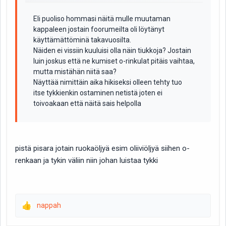
Eli puoliso hommasi näitä mulle muutaman
kappaleen jostain foorumeilta oli löytänyt
käyttämättöminä takavuosilta.
Näiden ei vissiin kuuluisi olla näin tiukkoja? Jostain
luin joskus että ne kumiset o-rinkulat pitäis vaihtaa,
mutta mistähän niitä saa?
Näyttää nimittäin aika hikiseksi olleen tehty tuo
itse tykkienkin ostaminen netistä joten ei
toivoakaan että näitä sais helpolla
pistä pisara jotain ruokaöljyä esim oliiviöljyä siihen o-
renkaan ja tykin väliin niin johan luistaa tykki
👍
nappah