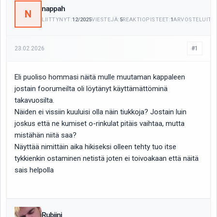
nappah
N
LIITTYNYT:
12/2025
VIESTEJÄ:
5
REAKTIOPISTEET:
1
ARVOSTELUITA:
23.02.2026
#1
Eli puoliso hommasi näitä mulle muutaman kappaleen
jostain foorumeilta oli löytänyt käyttämättöminä
takavuosilta.
Näiden ei vissiin kuuluisi olla näin tiukkoja? Jostain luin
joskus että ne kumiset o-rinkulat pitäis vaihtaa, mutta
mistähän niitä saa?
Näyttää nimittäin aika hikiseksi olleen tehty tuo itse
tykkienkin ostaminen netistä joten ei toivoakaan että näitä
sais helpolla
Rubiini