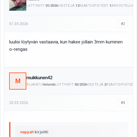
LIITTYNYT:
01/2026
VIESTEJÄ:
12
REAKTIOPISTEET:
1
ARVOSTELUITA
01.03.2026
#2
luulisi löytyvän vastaavia, kun hakee jollain 3mm kuminen
o-rengas
muikkunen42
M
SIJAINTI:
Helsinki
LIITTYNYT:
03/2026
VIESTEJÄ:
2
REAKTIOPISTEET:
20.03.2026
#3
nappah
kirjoitti: