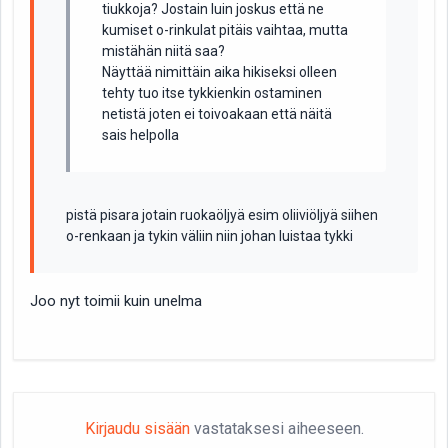
tiukkoja? Jostain luin joskus että ne
kumiset o-rinkulat pitäis vaihtaa, mutta
mistähän niitä saa?
Näyttää nimittäin aika hikiseksi olleen
tehty tuo itse tykkienkin ostaminen
netistä joten ei toivoakaan että näitä
sais helpolla
pistä pisara jotain ruokaöljyä esim oliiviöljyä siihen
o-renkaan ja tykin väliin niin johan luistaa tykki
Joo nyt toimii kuin unelma
Kirjaudu sisään
vastataksesi aiheeseen.