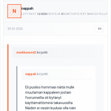
nappah
N
LIITTYNYT:
12/2025
VIESTEJÄ:
5
REAKTIOPISTEET:
1
ARVOSTELUITA:
30.03.2026
#4
muikkunen42
kirjoitti:
nappah
kirjoitti:
Eli puoliso hommasi näitä mulle
muutaman kappaleen jostain
foorumeilta oli löytänyt
käyttämättöminä takavuosilta.
Näiden ei vissiin kuuluisi olla näin