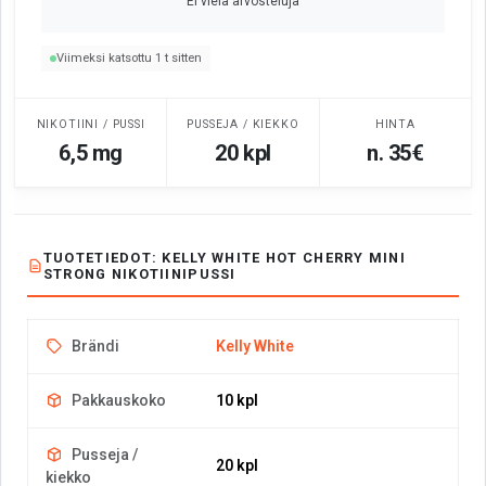
Ei vielä arvosteluja
Viimeksi katsottu 1 t sitten
NIKOTIINI / PUSSI
PUSSEJA / KIEKKO
HINTA
6,5 mg
20 kpl
n. 35€
TUOTETIEDOT: KELLY WHITE HOT CHERRY MINI
STRONG NIKOTIINIPUSSI
Brändi
Kelly White
Pakkauskoko
10 kpl
Pusseja /
20 kpl
kiekko