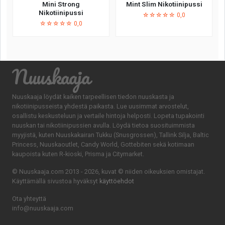
Mini Strong
Mint Slim Nikotiinipussi
Nikotiinipussi
☆☆☆☆☆ 0,0
☆☆☆☆☆ 0,0
Nuuskaaja
Nuuskaaja löydät kaiken tarpeellisen tiedon nuuskasta ja
nikotiinipusseista yhdestä paikasta. Lue uusimmat arvostelut,
osallistu keskusteluun ja vertaile hintoja helposti. Lopeta tupakointi
nuuskan tai nikotiinipussien avulla. Löydä tietoa suosituimmista
myyjistä, kuten Nuuskakairan Tukku (Snusgrossen), Tallink Silja, Baltic
Princess, Nuuskaoutlet, Candy World, Gottebiten sekä kotimaan
kaupoista kuten R-kioski, Prisma ja Citymarket.
© Nuuskaaja.com 2013 - 2026, kuvat © niiden oikeuksien omistajat.
Käyttämällä sivustoa hyväksyt
käyttöehdot
Ota yhteyttä
info@nuuskaaja.com