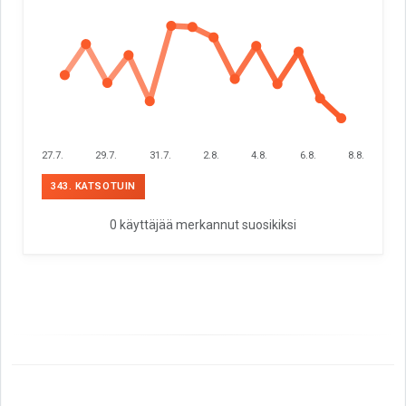
27.7.
29.7.
31.7.
2.8.
4.8.
6.8.
8.8.
343. KATSOTUIN
0 käyttäjää merkannut suosikiksi