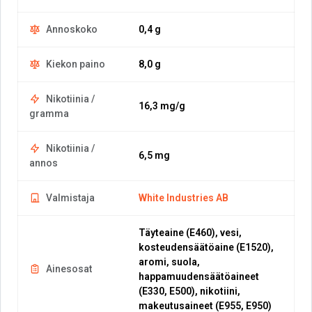
Annoskoko
0,4 g
Kiekon paino
8,0 g
Nikotiinia /
16,3 mg/g
gramma
Nikotiinia /
6,5 mg
annos
Valmistaja
White Industries AB
Täyteaine (E460), vesi,
kosteudensäätöaine (E1520),
aromi, suola,
Ainesosat
happamuudensäätöaineet
(E330, E500), nikotiini,
makeutusaineet (E955, E950)