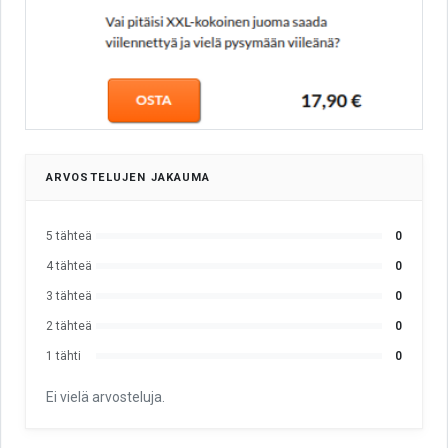
ARVOSTELUJEN JAKAUMA
5 tähteä
0
4 tähteä
0
3 tähteä
0
2 tähteä
0
1 tähti
0
Ei vielä arvosteluja.