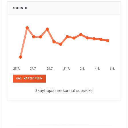
SUOSIO
25.7.
27.7.
29.7.
31.7.
2.8.
4.8.
6.8.
463. KATSOTUIN
0 käyttäjää merkannut suosikiksi