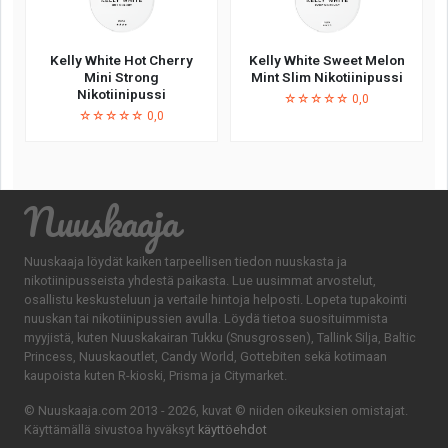
Kelly White Hot Cherry
Kelly White Sweet Melon
Mini Strong
Mint Slim Nikotiinipussi
Nikotiinipussi
☆☆☆☆☆ 0,0
☆☆☆☆☆ 0,0
Nuuskaaja
Nuuskaaja löydät kaiken tarpeellisen tiedon nuuskasta ja
nikotiinipusseista yhdestä paikasta. Lue uusimmat arvostelut,
osallistu keskusteluun ja vertaile hintoja helposti. Lopeta tupakointi
nuuskan tai nikotiinipussien avulla. Löydä tietoa suosituimmista
myyjistä, kuten Nuuskakairan Tukku (Snusgrossen), Tallink Silja, Baltic
Princess, Nuuskaoutlet, Candy World, Gottebiten sekä kotimaan
kaupoista kuten R-kioski, Prisma ja Citymarket.
© Nuuskaaja.com 2013 - 2026, kuvat © niiden oikeuksien omistajat.
Käyttämällä sivustoa hyväksyt
käyttöehdot