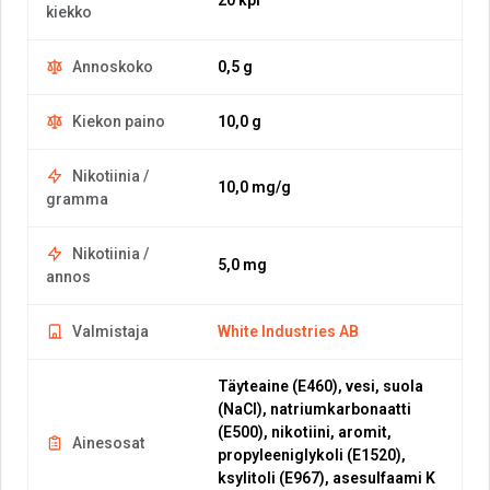
20 kpl
kiekko
Annoskoko
0,5 g
Kiekon paino
10,0 g
Nikotiinia /
10,0 mg/g
gramma
Nikotiinia /
5,0 mg
annos
Valmistaja
White Industries AB
Täyteaine (E460), vesi, suola
(NaCl), natriumkarbonaatti
(E500), nikotiini, aromit,
Ainesosat
propyleeniglykoli (E1520),
ksylitoli (E967), asesulfaami K