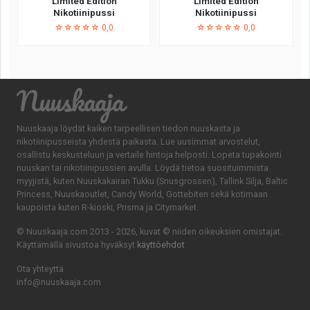
Limited Edition
Limited Edition
Nikotiinipussi
Nikotiinipussi
☆☆☆☆☆ 0,0
☆☆☆☆☆ 0,0
Nuuskaaja
Nuuskaaja löydät kaiken tarpeellisen tiedon nuuskasta ja
nikotiinipusseista yhdestä paikasta. Lue uusimmat arvostelut,
osallistu keskusteluun ja vertaile hintoja helposti. Lopeta tupakointi
nuuskan tai nikotiinipussien avulla. Löydä tietoa suosituimmista
myyjistä, kuten Nuuskakairan Tukku (Snusgrossen), Tallink Silja, Baltic
Princess, Nuuskaoutlet, Candy World, Gottebiten sekä kotimaan
kaupoista kuten R-kioski, Prisma ja Citymarket.
© Nuuskaaja.com 2013 - 2026, kuvat © niiden oikeuksien omistajat.
Käyttämällä sivustoa hyväksyt
käyttöehdot
Ota yhteyttä
info@nuuskaaja.com