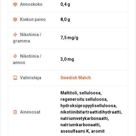
Annoskoko
0,4 g
Kiekon paino
8,0 g
Nikotiinia /
7,5 mg/g
gramma
Nikotiinia /
3,0 mg
annos
Valmistaja
Swedish Match
Maltitoli, selluloosa,
regeneroitu selluloosa,
hydroksipropyyliselluloosa,
Ainesosat
nikotiinibitartraattidihydraatti,
natriumvetykarbonaatti,
natriumkarbonaatti,
asesulfaami K, aromit