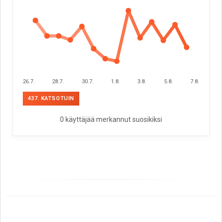
26.7.
28.7.
30.7.
1.8.
3.8.
5.8.
7.8.
437. KATSOTUIN
0 käyttäjää merkannut suosikiksi