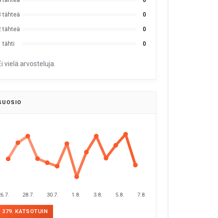
4 tähteä
0
3 tähteä
0
2 tähteä
0
 tähti
0
Ei vielä arvosteluja.
SUOSIO
6.7.
28.7.
30.7.
1.8.
3.8.
5.8.
7.8.
379. KATSOTUIN