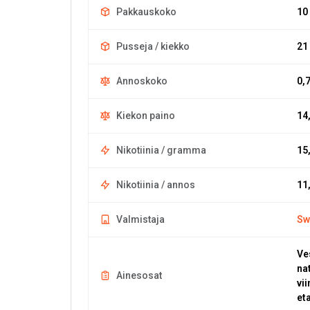
Pakkauskoko
10
Pusseja / kiekko
21
Annoskoko
0,
Kiekon paino
14
Nikotiinia / gramma
15
Nikotiinia / annos
11
Valmistaja
Sw
Ve
nat
Ainesosat
vi
et