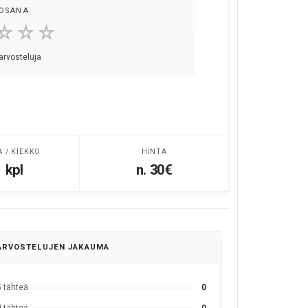
OSANA
☆☆☆
 arvosteluja
A / KIEKKO
HINTA
 kpl
n. 30€
ARVOSTELUJEN JAKAUMA
5 tähteä
0