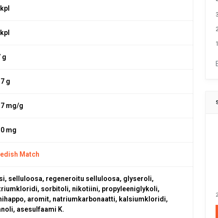
 kpl
 kpl
1
7 g
,7 g
,7 mg/g
,0 mg
edish Match
si, selluloosa, regeneroitu selluloosa, glyseroli,
riumkloridi, sorbitoli, nikotiini, propyleeniglykoli,
2
inihappo, aromit, natriumkarbonaatti, kalsiumkloridi,
anoli, asesulfaami K.