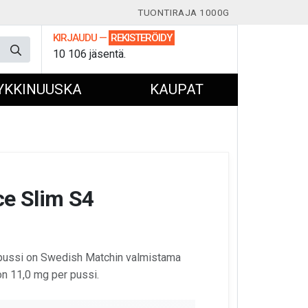
TUONTIRAJA 1000G
KIRJAUDU
—
REKISTERÖIDY
10 106 jäsentä.
YKKINUUSKA
KAUPAT
ce Slim S4
nipussi on Swedish Matchin valmistama
 on 11,0 mg per pussi.